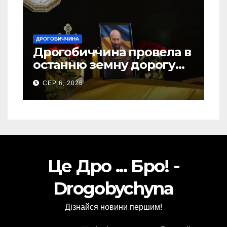
ДРОГОБИЧЧИНА
Дрогобиччина провела в
останню земну дорогу
свого Захисника – Олега
СЕР 6, 2026
Торського
Це Дро ... Бро! -
Drogobychyna
Дізнайся новини першим!