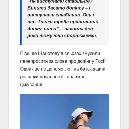
“Як виступати стабільно?
Випити багато допінгу – і
виступаєш стабільно. Ось і
все. Тільки треба правильний
допінг пити”, – заявила два
роки тому юна спортсменка.
Пізніше Шаботову в сльозах змусили
перепросити за слова про допінг у Росії.
Однак це не допомогло і на батьківщині
росіянки почалася її справжнє
цькування.