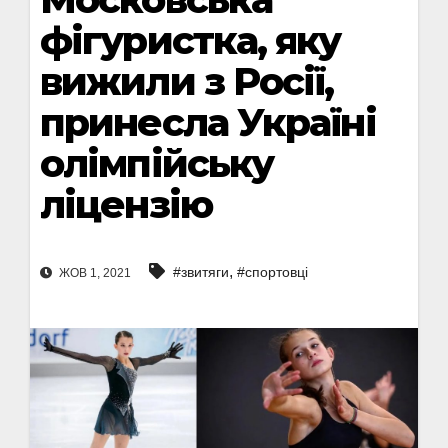
фігуристка, яку
вижили з Росії,
принесла Україні
олімпійську
ліцензію
,
#звитяги
#спортовці
ЖОВ 1, 2021