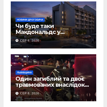
НОВИНИ ДРОГОБИЧА
Чи буде таки
Макдональдс у
Дрогобичі? (Фото)
СЕР 6, 2026
ЛЬВІВЩИНА
Один загиблий та двоє
травмованих внаслідок
ДТП на Самбірщині
СЕР 6, 2026