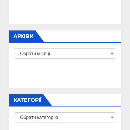
АРХІВИ
Архіви
КАТЕГОРІЇ
Категорії