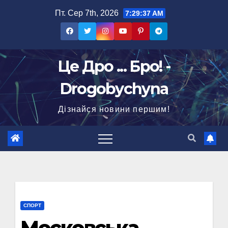
Перейти
Пт. Сер 7th, 2026
7:29:38 AM
до
вмісту
Це Дро ... Бро! -
Drogobychyna
Дізнайся новини першим!
СПОРТ
Московська