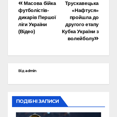
Навігація
Масова бійка
Трускавецька
футболістів-
«Нафтуся»
записів
дикарів Першої
пройшла до
ліги України
другого етапу
(Відео)
Кубка України з
волейболу
Від
admin
ПОДІБНІ ЗАПИСИ