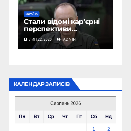
УКРАЇНА
Стали відомі кар’єрні
перспективи
Сирського після
ЛИП 22, 2026
ADMIN
звільнення з посади
Головкому ВСУ
КАЛЕНДАР ЗАПИСІВ
Серпень 2026
Пн
Вт
Ср
Чт
Пт
Сб
Нд
1
2