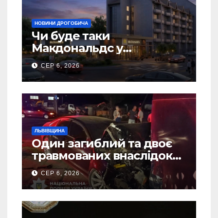
НОВИНИ ДРОГОБИЧА
Чи буде таки
Макдональдс у
Дрогобичі? (Фото)
СЕР 6, 2026
ЛЬВІВЩИНА
Один загиблий та двоє
травмованих внаслідок
ДТП на Самбірщині
СЕР 6, 2026