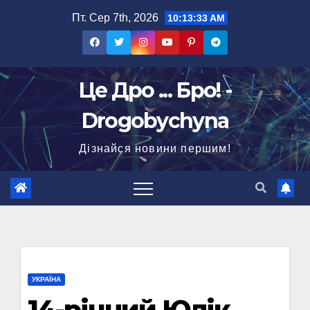
Перейти
Пт. Сер 7th, 2026
10:13:34 AM
до
вмісту
Це Дро ... Бро! -
Drogobychyna
Дізнайся новини першим!
УКРАЇНА
14-річний Юлік