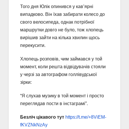
Того дня Юлік опинився у кав’ярні
випадково. Він їхав забирати колесо до
свого велосипеда, однак потрібної
маршрутки довго не було, тож хлопець
вирішив зайти на кілька хвилин щось
перекусити.
Хлопець розповів, чим займався у той
момент, коли решта відвідувачів стояли
у черзі за автографом голлівудської
зірки:
“Я слухав музику в той момент і просто
переглядав пости в інстаграмі”.
Безліч цікавого тут
https://t.me/+8ViEM-
fKVZNkNzAy