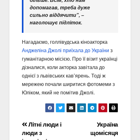
більше. Всім, хто нам
допомагав, треба дуже
сильно віддячити”, –
наголошує підліток.
Нагадаємо, голлівудська кіноакторка
Анджеліна Джолі приїхала до України
з
гуманітарною місією. Про її візит українці
дізналися, коли акторка завітала до
однієї з львівських кав’ярень. Тоді ж
мережею почали ширитися фотомеми з
Юліком, який не помітив Джолі.
Навігація
Літні люди і
Україна
люди з
щомісяця
записів