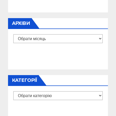
АРХІВИ
Архіви
КАТЕГОРІЇ
Категорії