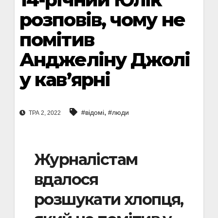
розповів, чому не
помітив
Анджеліну Джолі
у кав’ярні
,
#відомі
#люди
ТРА 2, 2022
Журналістам
вдалося
розшукати хлопця,