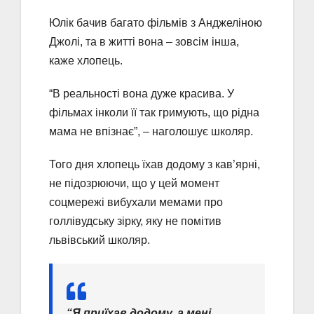
Юлік бачив багато фільмів з Анджеліною
Джолі, та в житті вона – зовсім інша,
каже хлопець.
“В реальності вона дуже красива. У
фільмах інколи її так гримують, що рідна
мама не впізнає”, – наголошує школяр.
Того дня хлопець їхав додому з кав’ярні,
не підозрюючи, що у цей момент
соцмережі вибухали мемами про
голлівудську зірку, яку не помітив
львівський школяр.
“Я приїхав додому, а мені