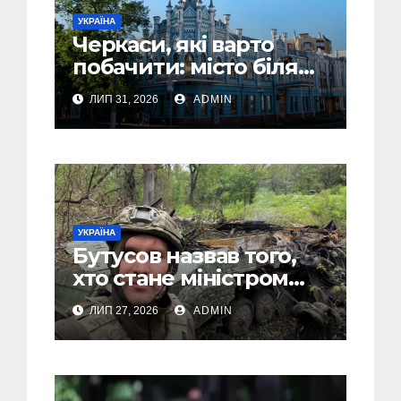
УКРАЇНА
Черкаси, які варто
побачити: місто біля
Дніпра, зелені парки
ЛИП 31, 2026
ADMIN
та місця з особливою
атмосферою
УКРАЇНА
Бутусов назвав того,
хто стане міністром
оборони України, і
ЛИП 27, 2026
ADMIN
пояснив, чому інакше
не може бути