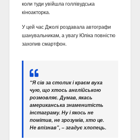
коли туди увійшла голлівудська
кіноакторка.
У цей час Джолі роздавала автографи
шанувальникам, а увагу Юліка повністю
захопив смартфон.
“Я сів за столик і краєм вуха
чую, що хтось англійською
розмовляє. Думав, якась
американська знаменитість
інстаграму. Ну і якось не
помітив, не зрозумів, хто це.
Не впізнав”, – згадує хлопець.