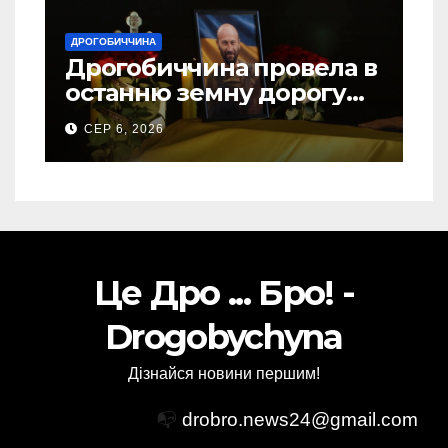
ДРОГОБИЧЧИНА
Дрогобиччина провела в
останню земну дорогу
свого Захисника – Олега
СЕР 6, 2026
Торського
Це Дро ... Бро! -
Drogobychyna
Дізнайся новини першим!
📭
drobro.news24@gmail.com