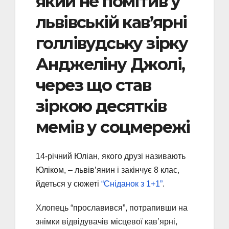
який не помітив у
львівській кав’ярні
голлівудську зірку
Анджеліну Джолі,
через що став
зіркою десятків
мемів у соцмережі
14-річний Юліан, якого друзі називають
Юліком, – львів’янин і закінчує 8 клас,
йдеться у сюжеті
“Сніданок з 1+1”
.
Хлопець “прославився”, потрапивши на
знімки відвідувачів місцевої кав’ярні,