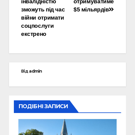
інвалідністю
отримуватиме
зможуть під час
$5 мільярдів
війни отримати
соцпослуги
екстрено
Від
admin
ПОДІБНІ ЗАПИСИ