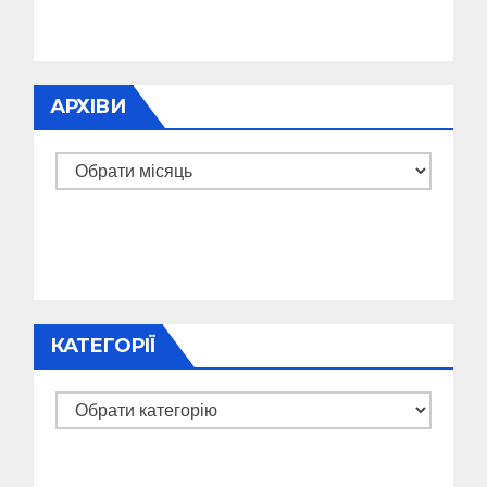
АРХІВИ
Архіви
КАТЕГОРІЇ
Категорії