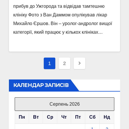
прибув до Ужгорода та відвідав тамтешню
клініку Фото з Ван Даммом опулікував лікар
Михайло Єршов. Він – уролог-андролог вищої
категорії, який працює у кількох клініках…
Пагінація
1
2
записів
КАЛЕНДАР ЗАПИСІВ
Серпень 2026
Пн
Вт
Ср
Чт
Пт
Сб
Нд