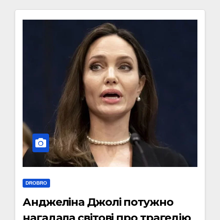
DROBRO
Анджеліна Джолі потужно
нагадала світові про трагедію