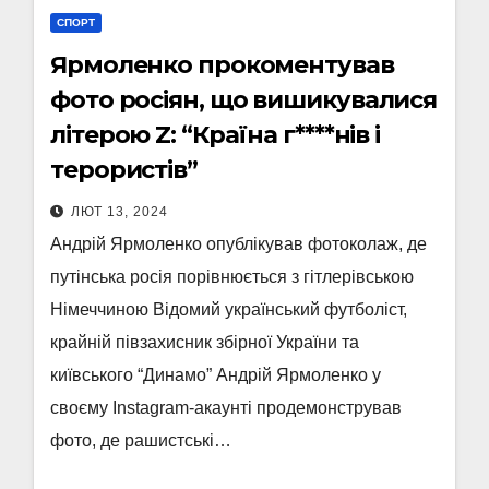
СПОРТ
Ярмоленко прокоментував
фото росіян, що вишикувалися
літерою Z: “Країна г****нів і
терористів”
ЛЮТ 13, 2024
Андрій Ярмоленко опублікував фотоколаж, де
путінська росія порівнюється з гітлерівською
Німеччиною Відомий український футболіст,
крайній півзахисник збірної України та
київського “Динамо” Андрій Ярмоленко у
своєму Instagram-акаунті продемонстрував
фото, де рашистські…