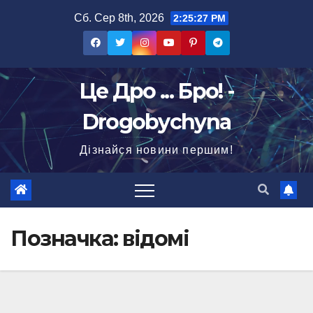
Перейти
Сб. Сер 8th, 2026
2:25:29 PM
до
вмісту
Це Дро ... Бро! -
Drogobychyna
Дізнайся новини першим!
Позначка:
відомі