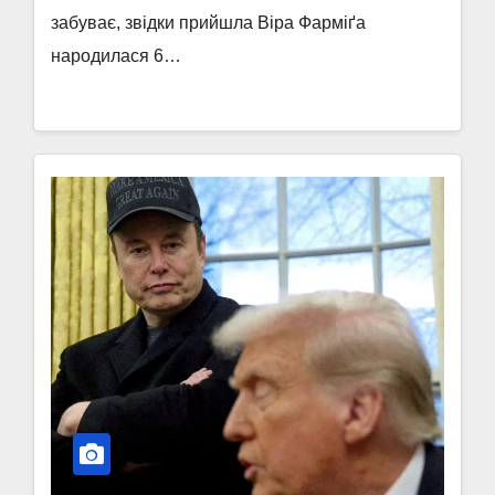
забуває, звідки прийшла Віра Фарміґа
народилася 6…