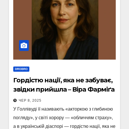
DROBRO
Гордістю нації, яка не забуває,
звідки прийшла – Віра Фарміґа
ЧЕР 8, 2025
У Голлівуді її називають «акторкою з глибиною
погляду», у світі хорору — «обличчям страху»,
а в українській діаспорі — гордістю нації, яка не