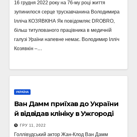
16 грудня 2022 року на 76-му році життя
зупинилося серце трускавчанина Володимира
Ілліча КОЗЯВКІНА Як повідомляє DROBRO,
більш титулованого працівника в медичній
галузі Ураїни напевне немає. Володимир Ілліч
Козявкін –…
УКРАЇНА
Ван Дамм приїхав до України
й відвідав клініку в Ужгороді
ГРУ 11, 2022
Голлівудський актор Жан-Клод Ван Дамм