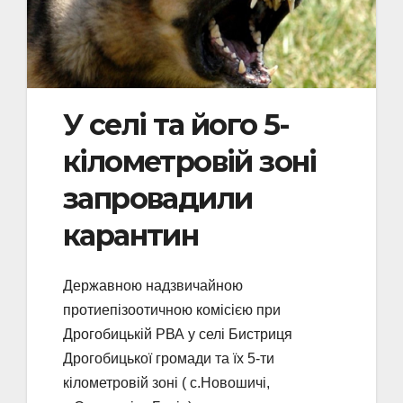
У селі та його 5-
кілометровій зоні
запровадили
карантин
Державною надзвичайною
протиепізоотичною комісією при
Дрогобицькій РВА у селі Бистриця
Дрогобицької громади та їх 5-ти
кілометровій зоні ( с.Новошичі,