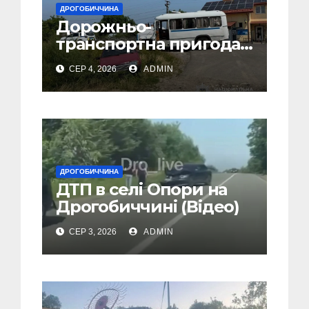
ДРОГОБИЧЧИНА
Дорожньо-
транспортна пригода
у селі Попелі на
СЕР 4, 2026
ADMIN
Дрогобиччині
ДРОГОБИЧЧИНА
ДТП в селі Опори на
Дрогобиччині (Відео)
СЕР 3, 2026
ADMIN