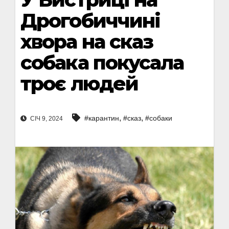
Дрогобиччині
хвора на сказ
собака покусала
троє людей
,
,
#карантин
#сказ
#собаки
СІЧ 9, 2024