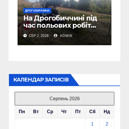
ДРОГОБИЧЧИНА
На Дрогобиччині під
час польових робіт
загинув тракторист
СЕР 2, 2026
ADMIN
КАЛЕНДАР ЗАПИСІВ
Серпень 2026
Пн
Вт
Ср
Чт
Пт
Сб
Нд
1
2