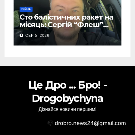
ВІЙНА
Сто балістичних ракет на
місяць: Сергій “Флеш”
закликав українців
СЕР 5, 2026
готуватися до гіршого
Це Дро ... Бро! -
Drogobychyna
Дізнайся новини першим!
📭
drobro.news24@gmail.com