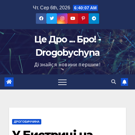
Перейти
Чт. Сер 6th, 2026
6:40:08 AM
до
вмісту
Це Дро ... Бро! -
Drogobychyna
Дізнайся новини першим!
ДРОГОБИЧЧИНА
У Бистриці на