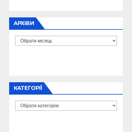
АРХІВИ
Архіви
КАТЕГОРІЇ
Категорії