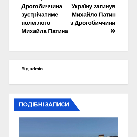
Навігація
Дрогобиччина
Україну загинув
записів
зустрічатиме
Михайло Патин
полеглого
з Дрогобиччини
Михайла Патина
Від
admin
ПОДІБНІ ЗАПИСИ