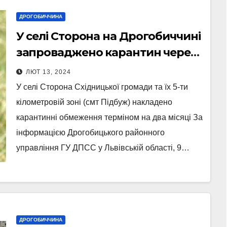
ДРОГОБИЧЧИНА
У селі Сторона на Дрогобиччині
запроваджено карантин через
сказ собаки
ЛЮТ 13, 2024
У селі Сторона Східницької громади та їх 5-ти
кілометровій зоні (смт Підбуж) накладено
карантинні обмеження терміном на два місяці За
інформацією Дрогобицького районного
управління ГУ ДПСС у Львівській області, 9…
ДРОГОБИЧЧИНА