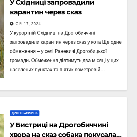
У Східниці запровадили
карантин через сказ
СІЧ 17, 2024
У курортній Східниці на Дрогобиччині
запровадили карантин через сказ у кота Ще одне
обмеження – у селі Раневичі Дрогобицької
громади. Обмеження діятимуть два місяці у цих
населених пунктах та п’ятикілометровій…
ДРОГОБИЧЧИНА
У Бистриці на Дрогобиччині
хвора на сказ собака покусала