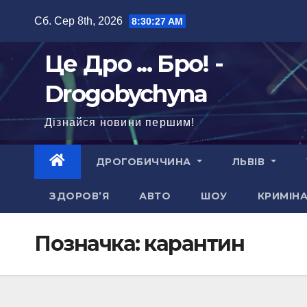
Перейти
Сб. Сер 8th, 2026
8:30:29 AM
до
вмісту
Це Дро ... Бро! -
Drogobychyna
Дізнайся новини першим!
ДРОГОБИЧЧИНА
ЛЬВІВ
ЗДОРОВ’Я
АВТО
ШОУ
КРИМІН
Позначка:
карантин