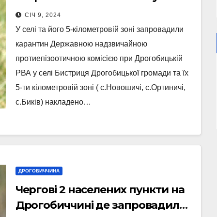
троє людей
СІЧ 9, 2024
У селі та його 5-кілометровій зоні запровадили
карантин Державною надзвичайною
протиепізоотичною комісією при Дрогобицькій
РВА у селі Бистриця Дрогобицької громади та їх
5-ти кілометровій зоні ( с.Новошичі, с.Ортиничі,
с.Биків) накладено…
ДРОГОБИЧЧИНА
Чергові 2 населених пункти на
Дрогобиччині де запровадили