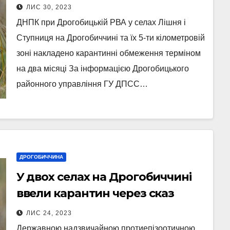
карантин через сказ
ЛИС 30, 2023
ДНПК при Дрогобицькій РВА у селах Лішня і
Ступниця на Дрогобиччині та їх 5-ти кілометровій
зоні накладено карантинні обмеження терміном
на два місяці За інформацією Дрогобицького
районного управління ГУ ДПСС…
ДРОГОБИЧЧИНА
У двох селах на Дрогобиччині
ввели карантин через сказ
ЛИС 24, 2023
Державною надзвичайною протиепізоотичною