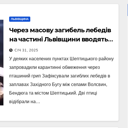
ЛЬВІВЩИНА
Через масову загибель лебедів
на частині Львівщини вводять
карантин (Відео)
СІЧ 31, 2025
У деяких населених пунктах Шептицького району
запровадили карантинні обмеження через
пташиний грип Зафіксували загиблих лебедів в
заплавах Західного Бугу між селами Волсвин,
Бендюга та містом Шептицький. Дві птиці
відібрали на…