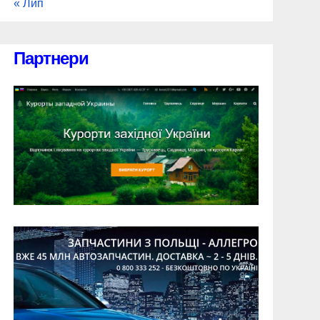
« Лип
Партнери