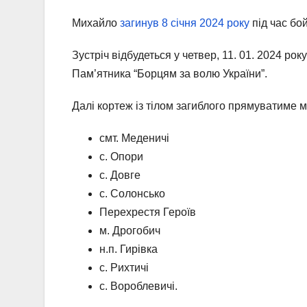
Михайло
загинув 8 січня 2024 року
під час бо
Зустріч відбудеться у четвер, 11. 01. 2024 рок
Пам’ятника “Борцям за волю України”.
Далі кортеж із тілом загиблого прямуватиме 
смт. Меденичі
с. Опори
с. Довге
с. Солонсько
Перехрестя Героїв
м. Дрогобич
н.п. Гирівка
с. Рихтичі
с. Вороблевичі.