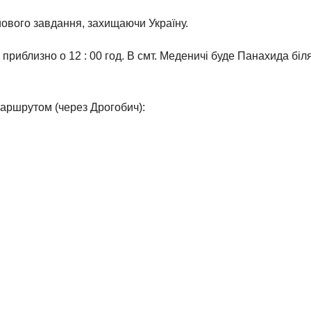
йового завдання, захищаючи Україну.
у приблизно о 12 : 00 год. В смт. Меденичі буде Панахида біл
маршрутом (через Дрогобич):