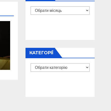
Архіви
КАТЕГОРІЇ
Категорії
о