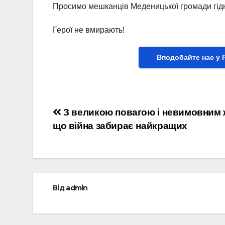
Просимо мешканців Меденицької громади гідно
Герої не вмирають!
Вподобайте нас у 
Навігація
З великою повагою і невимовним 
що війна забирає найкращих
записів
Від
admin