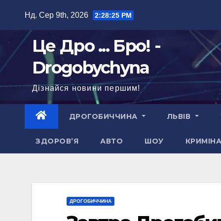
Перейти
Нд. Сер 9th, 2026
2:28:26 PM
до
вмісту
Це Дро ... Бро! -
Drogobychyna
Дізнайся новини першим!
ДРОГОБИЧЧИНА
ЛЬВІВ
ЗДОРОВ’Я
АВТО
ШОУ
КРИМІН
ДРОГОБИЧЧИНА