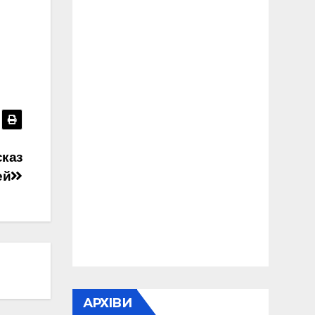
сказ
ей
АРХІВИ