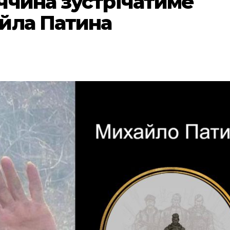
ччина зустрічатиме
йла Патина