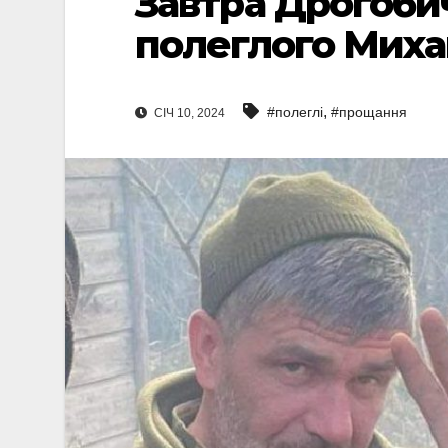
Завтра Дрогоби
полеглого Миха
,
#полеглі
#прощання
СІЧ 10, 2024