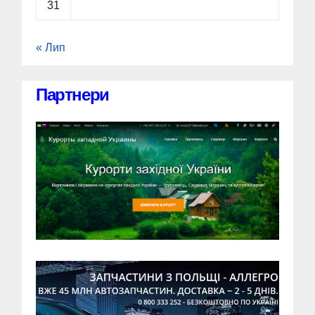
31
« Лип
Партнери