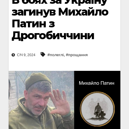
загинув Михайло
Патин з
Дрогобиччини
,
#полеглі
#прощання
СІЧ 9, 2024