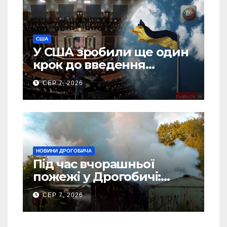
США
У США зробили ще один
крок до введення
“пекельних санкцій”
СЕР 7, 2026
проти Росії
НОВИНИ ДРОГОБИЧА
Під час вчорашньої
пожежі у Дрогобичі:
“врятовано” 4 гаражі
СЕР 7, 2026
(Відео)