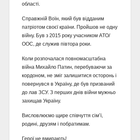
області.
Справжній Воїн, який був відданим
патріотом своєї країни. Пройшов не одну
війну. Був з 2015 року учасником АТО/
ООС, де служив півтора роки.
Коли розпочалася повномасштабна
війна Михайло Патин, перебуваючи за
кордоном, не зміг залишитися осторонь і
повернувся в Україну, де був призваний
до лав ЗСУ. З перших днів війни мужньо
захищав Україну.
Висловлюємо щире співчуття сім’ї,
родині, друзям і побратимам.
Герої не вмирають!