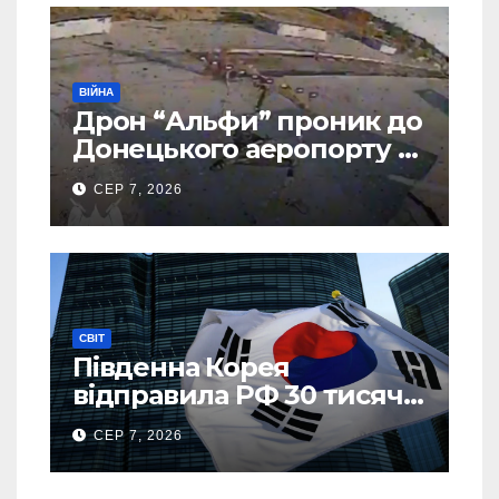
ВІЙНА
Дрон “Альфи” проник до
Донецького аеропорту та
спалив “Шахед” ще до
СЕР 7, 2026
запуску
СВІТ
Південна Корея
відправила РФ 30 тисяч
тонн авіапалива
СЕР 7, 2026