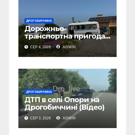
ДРОГОБИЧЧИНА
Дорожньо-
транспортна пригода
у селі Попелі на
СЕР 4, 2026
ADMIN
Дрогобиччині
ДРОГОБИЧЧИНА
ДТП в селі Опори на
Дрогобиччині (Відео)
СЕР 3, 2026
ADMIN