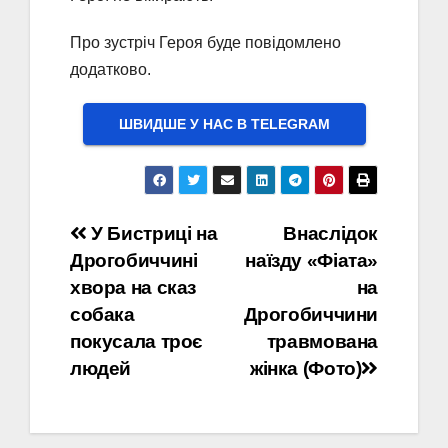
Про зустріч Героя буде повідомлено
додатково.
ШВИДШЕ У НАС В ТELEGRAM
Навігація
У Бистриці на
Внаслідок
Дрогобиччині
наїзду «Фіата»
записів
хвора на сказ
на
собака
Дрогобиччини
покусала троє
травмована
людей
жінка (Фото)