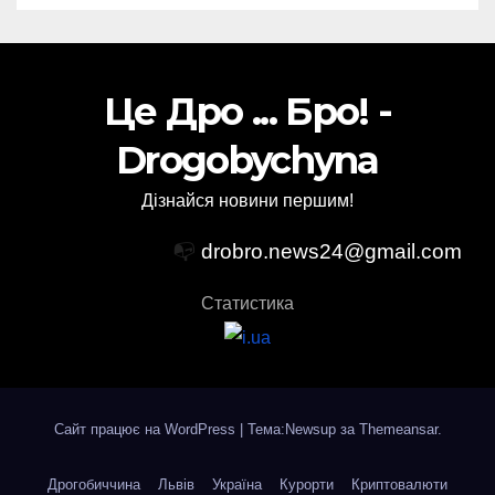
Це Дро ... Бро! -
Drogobychyna
Дізнайся новини першим!
📭
drobro.news24@gmail.com
Статистика
Сайт працює на WordPress
|
Тема:Newsup за
Themeansar
.
Дрогобиччина
Львів
Україна
Курорти
Криптовалюти