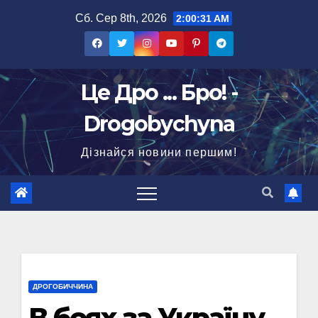
Перейти
Сб. Сер 8th, 2026
2:00:32 AM
до
вмісту
Це Дро ... Бро! -
Drogobychyna
Дізнайся новини першим!
ДРОГОБИЧЧИНА
В боях за Україну