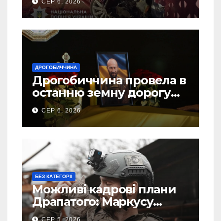
СЕР 6, 2026
ДРОГОБИЧЧИНА
Дрогобиччина провела в
останню земну дорогу
свого Захисника – Олега
СЕР 6, 2026
Торського
БЕЗ КАТЕГОРІЇ
Можливі кадрові плани
Драпатого: Маркусу
пророкують важливу
СЕР 5, 2026