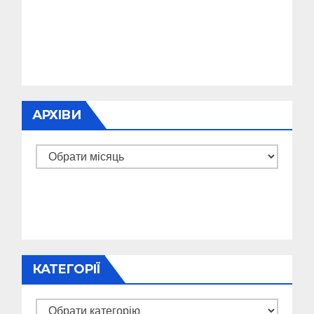
АРХІВИ
Архіви
КАТЕГОРІЇ
Категорії