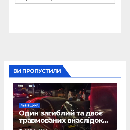
ВИ ПРОПУСТИЛИ
ЛЬВІВЩИНА
Один загиблий та двоє
травмованих внаслідок
ДТП на Самбірщині