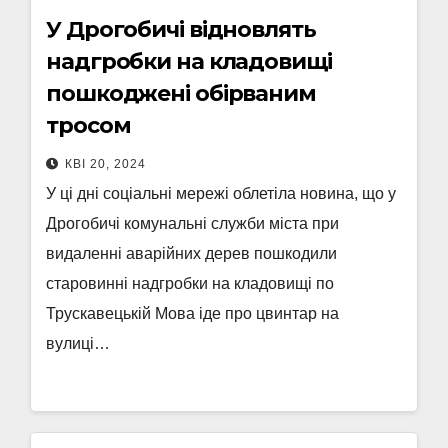
У Дрогобичі відновлять
надгробки на кладовищі
пошкоджені обірваним
тросом
КВІ 20, 2024
У ці дні соціальні мережі облетіла новина, що у
Дрогобичі комунальні служби міста при
видаленні аварійних дерев пошкодили
старовинні надгробки на кладовищі по
Трускавецькій Мова іде про цвинтар на
вулиці…