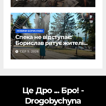
посаду у ЗСУ
НОВИНИ БОРИСЛАВА
Спека не відступає:
Борислав рятує жителів
від рекордної спеки
СЕР 5, 2026
(Фото)
Це Дро ... Бро! -
Drogobychyna