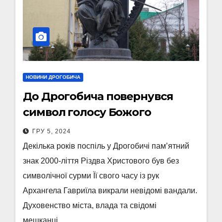
НОВИНИ ДРОГОБИЧА
До Дрогобича повернувся
символ голосу Божого
ГРУ 5, 2024
Декілька років поспіль у Дрогобичі памʼятний
знак 2000-ліття Різдва Христового був без
символічної сурми Її свого часу із рук
Архангела Гавриїла викрали невідомі вандали.
Духовенство міста, влада та свідомі
мешканці…