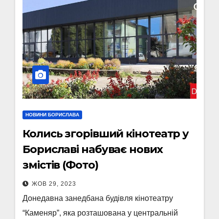
НОВИНИ БОРИСЛАВА
Колись згорівший кінотеатр у
Бориславі набуває нових
змістів (Фото)
ЖОВ 29, 2023
Донедавна занедбана будівля кінотеатру
“Каменяр”, яка розташована у центральній