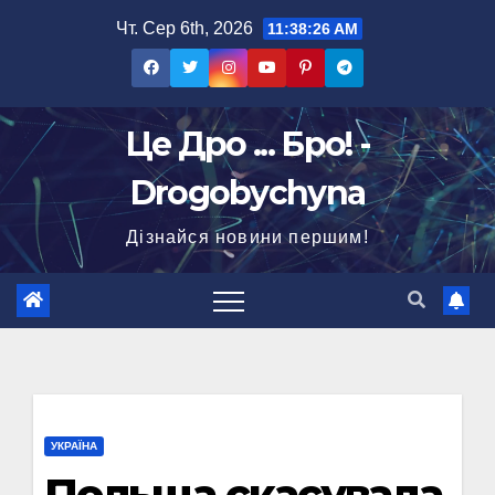
Перейти
Чт. Сер 6th, 2026
11:38:27 AM
до
вмісту
Це Дро ... Бро! -
Drogobychyna
Дізнайся новини першим!
УКРАЇНА
Польща скасувала