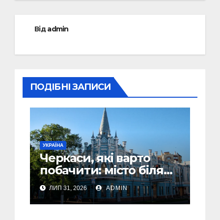
Від
admin
ПОДІБНІ ЗАПИСИ
УКРАЇНА
Черкаси, які варто
побачити: місто біля
Дніпра, зелені парки
ЛИП 31, 2026
ADMIN
та місця з особливою
атмосферою