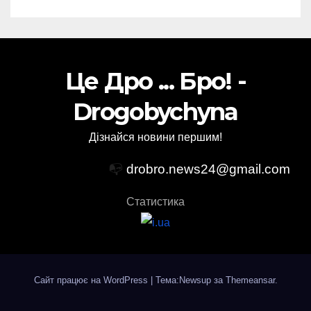
Це Дро ... Бро! -
Drogobychyna
Дізнайся новини першим!
📭
drobro.news24@gmail.com
Статистика
Сайт працює на WordPress
|
Тема:Newsup за
Themeansar
.