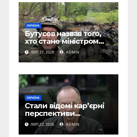
УКРАЇНА
Бутусов назвав того,
хто стане міністром
оборони України, і
ЛИП 27, 2026
ADMIN
пояснив, чому інакше
не може бути
УКРАЇНА
Стали відомі кар’єрні
перспективи
Сирського після
ЛИП 22, 2026
ADMIN
звільнення з посади
Головкому ВСУ