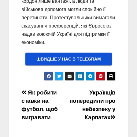
кордон лише вантажі, а люди та
військова допомога могли спокійно її
перетинати. Протестувальники вимагали
скасування преференцій, які Євросоюз
надав воюючій Україні для підтримки її
економіки.
ШВИДШЕ У НАС В ТELEGRAM
Навігація
Як робити
Українців
ставки на
попередили про
записів
футбол, щоб
небезпеку у
вигравати
Карпатах