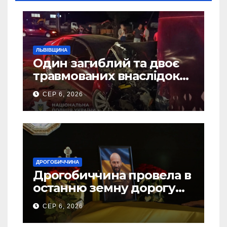
ЛЬВІВЩИНА
Один загиблий та двоє
травмованих внаслідок
ДТП на Самбірщині
СЕР 6, 2026
ДРОГОБИЧЧИНА
Дрогобиччина провела в
останню земну дорогу
свого Захисника – Олега
СЕР 6, 2026
Торського