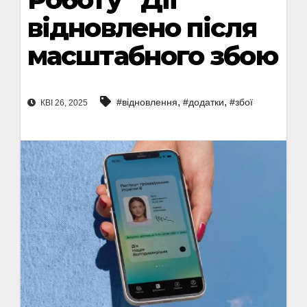
відновлено після
масштабного збою
,
,
#відновлення
#додатки
#збої
КВІ 26, 2025