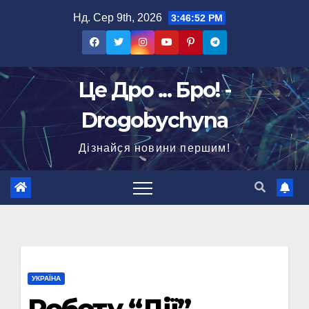
Перейти
Нд. Сер 9th, 2026
3:46:53 PM
до
вмісту
Це Дро ... Бро! -
Drogobychyna
Дізнайся новини першим!
УКРАЇНА
Роботу “Дії”