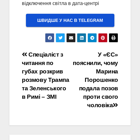
відключення світла в дата-центрі
ШВИДШЕ У НАС В ТELEGRAM
Навігація
Спеціаліст з
У «ЄС»
читання по
пояснили, чому
записів
губах розкрив
Марина
розмову Трампа
Порошенко
та Зеленського
подала позов
в Римі – ЗМІ
проти свого
чоловіка