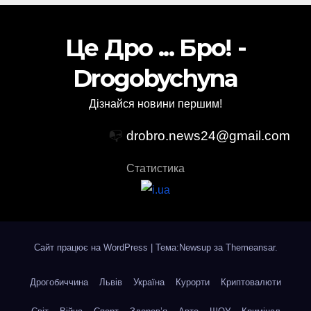
Це Дро ... Бро! -
Drogobychyna
Дізнайся новини першим!
📭
drobro.news24@gmail.com
Статистика
Сайт працює на WordPress
|
Тема:Newsup за
Themeansar
.
Дрогобиччина
Львів
Україна
Курорти
Криптовалюти