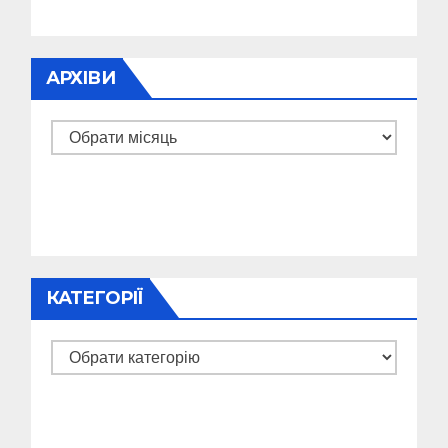
АРХІВИ
Архіви
КАТЕГОРІЇ
Категорії