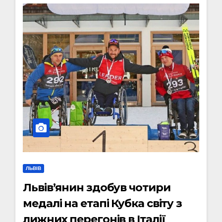
ЛЬВІВ
Львів’янин здобув чотири
медалі на етапі Кубка світу з
лижних перегонів в Італії