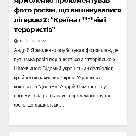
Ярмоленко прокоментував
фото росіян, що вишикувалися
літерою Z: “Країна г****нів і
терористів”
ЛЮТ 13, 2024
Андрій Ярмоленко опублікував фотоколаж, де
путінська росія порівнюється з гітлерівською
Німеччиною Відомий український футболіст,
крайній півзахисник збірної України та
київського “Динамо” Андрій Ярмоленко у
своєму Instagram-акаунті продемонстрував
фото, де рашистські…