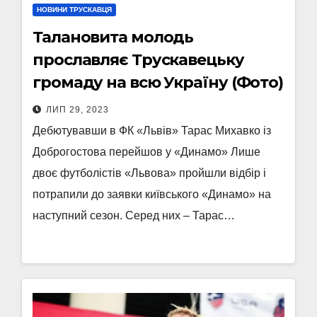
НОВИНИ ТРУСКАВЦЯ
Талановита молодь
прославляє Трускавецьку
громаду на всю Україну (Фото)
ЛИП 29, 2023
Дебютувавши в ФК «Львів» Тарас Михавко із
Доброгостова перейшов у «Динамо» Лише
двоє футболістів «Львова» пройшли відбір і
потрапили до заявки київського «Динамо» на
наступний сезон. Серед них – Тарас…