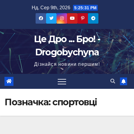
Перейти
Нд. Сер 9th, 2026
5:25:33 PM
до
вмісту
Це Дро ... Бро! -
Drogobychyna
Дізнайся новини першим!
Позначка:
спортовці