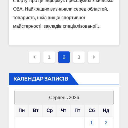
спорту Про це інформує пресслужба Львівської
ОВА. Найкращих визначали серед областей,
товариств, шкіл вищої спортивної
майстерності, закладів спеціалізованої…
Пагінація
1
2
3
записів
КАЛЕНДАР ЗАПИСІВ
Серпень 2026
Пн
Вт
Ср
Чт
Пт
Сб
Нд
1
2