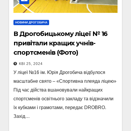
НОВИНИ ДРОГОБИЧА
В Дрогобицькому ліцеї № 16
привітали кращих учнів-
спортсменів (Фото)
КВІ 25, 2024
У ліцеї №16 ім. Юрія Дрогобича відбулося
масштабне свято – «Спортивна плеяда ліцею»
Під час дійства вшановували найкращих
спортсменів освітнього закладу та відзначили
їх кубками і грамотами, передає DROBRO.
Захід…