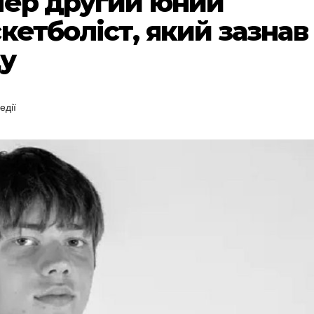
ер другий юний
скетболіст, який зазнав
ду
едії