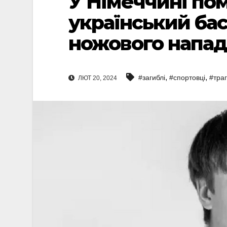
У Німеччині пом
український ба
ножового напа
,
,
#загиблі
#спортовці
#траг
ЛЮТ 20, 2024