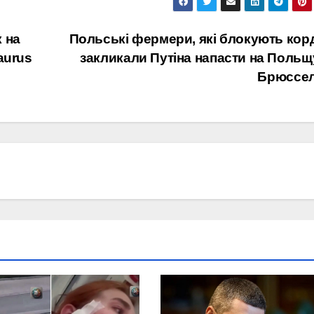
 на
Польські фермери, які блокують кор
aurus
закликали Путіна напасти на Польщ
Брюссе