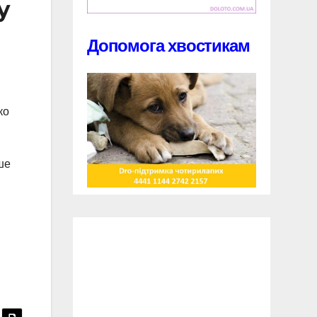
у
Допомога хвостикам
ко
ше