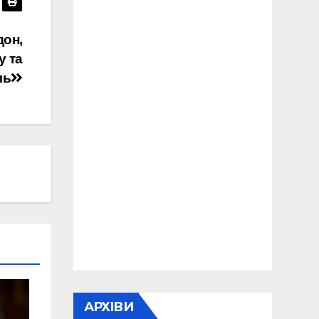
дон,
у та
ль
АРХІВИ