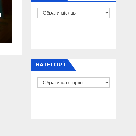
Архіви
и
и
КАТЕГОРІЇ
Категорії