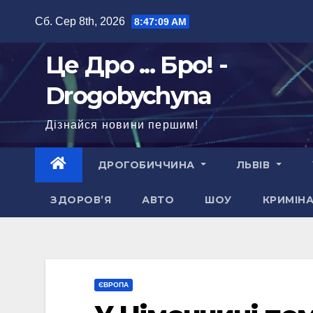
Перейти
Сб. Сер 8th, 2026
8:47:10 AM
до
вмісту
Це Дро ... Бро! -
Drogobychyna
Дізнайся новини першим!
ДРОГОБИЧЧИНА
ЛЬВІВ
ЗДОРОВ’Я
АВТО
ШОУ
КРИМІН
ЄВРОПА