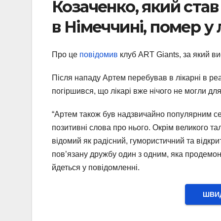
Козаченко, який ста
в Німеччині, помер у 
Про це
повідомив
клуб ART Giants, за який в
Після нападу Артем перебував в лікарні в реані
погіршився, що лікарі вже нічого не могли для
“Артем також був надзвичайно популярним се
позитивні слова про нього. Окрім великого та
відомий як радісний, гумористичний та відк
пов’язану дружбу один з одним, яка продемон
йдеться у повідомленні.
ШВИД