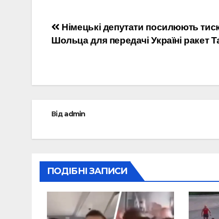
Навігація
Німецькі депутати посилюють тиск
Шольца для передачі Україні ракет T
записів
Від
admin
ПОДІБНІ ЗАПИСИ