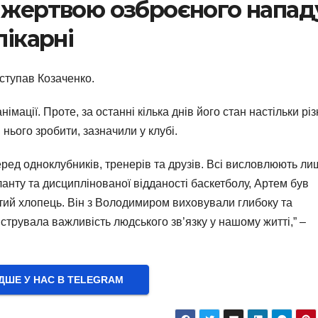
в жертвою озброєного напад
лікарні
иступав Козаченко.
мації. Проте, за останні кілька днів його стан настільки різ
 нього зробити, зазначили у клубі.
ред одноклубників, тренерів та друзів. Всі висловлюють ли
ланту та дисциплінованої відданості баскетболу, Артем був
ритий хлопець. Він з Володимиром виховували глибоку та
струвала важливість людського зв’язку у нашому житті,” –
ШЕ У НАС В ТELEGRAM