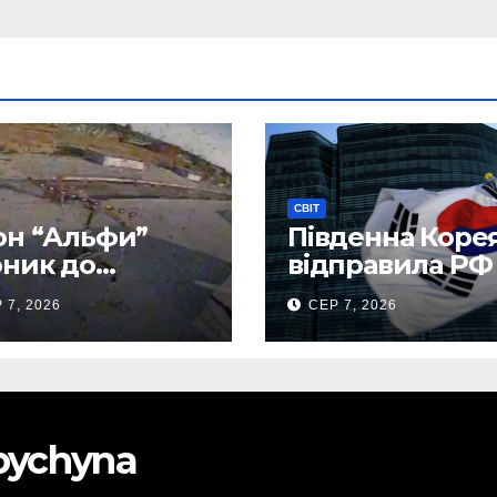
СВІТ
н “Альфи”
Південна Коре
ник до
відправила РФ
нецького
тисяч тонн
 7, 2026
СЕР 7, 2026
опорту та
авіапалива
лив “Шахед”
до запуску
obychyna