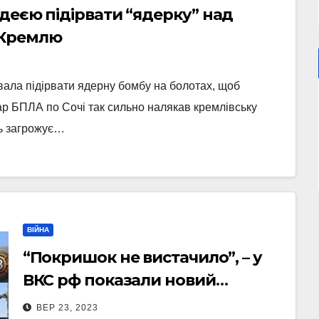
деєю підірвати “ядерку” над
 Кремлю
ала підірвати ядерну бомбу на болотах, щоб
дар БПЛА по Сочі так сильно налякав кремлівську
ль загрожує…
ВІЙНА
“Покришок не вистачило”, – у
ВКС рф показали новий
“захист” гелікоптерів від БПЛА
ВЕР 23, 2023