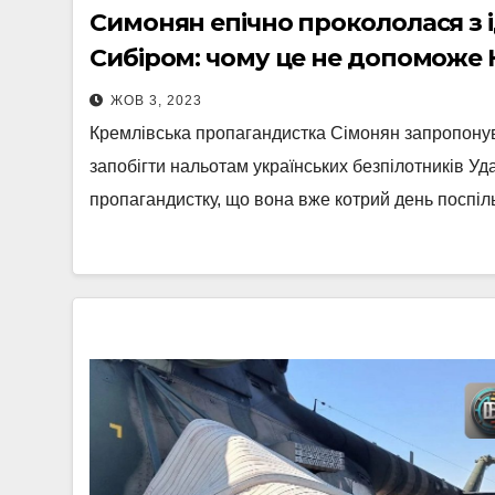
Симонян епічно прокололася з і
Сибіром: чому це не допоможе
ЖОВ 3, 2023
Кремлівська пропагандистка Сімонян запропонув
запобігти нальотам українських безпілотників У
пропагандистку, що вона вже котрий день поспі