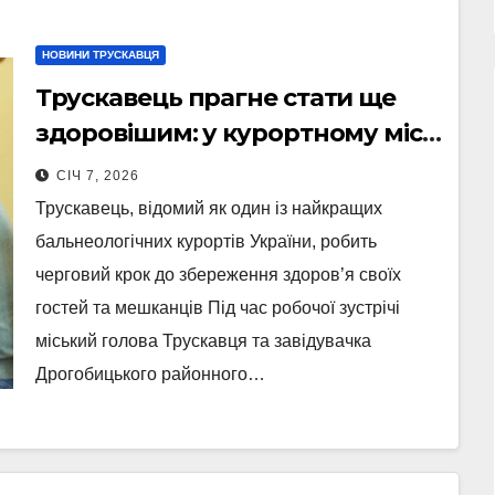
НОВИНИ ТРУСКАВЦЯ
Трускавець прагне стати ще
здоровішим: у курортному місті
планують створити «бездимні
СІЧ 7, 2026
зони»
Трускавець, відомий як один із найкращих
бальнеологічних курортів України, робить
черговий крок до збереження здоров’я своїх
гостей та мешканців Під час робочої зустрічі
міський голова Трускавця та завідувачка
Дрогобицького районного…