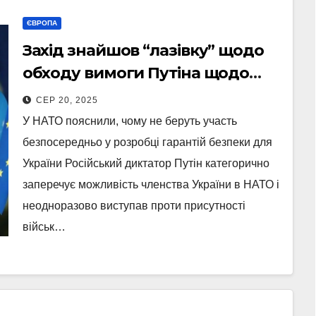
ЄВРОПА
Захід знайшов “лазівку” щодо
обходу вимоги Путіна щодо
неприєднання України до
СЕР 20, 2025
НАТО
У НАТО пояснили, чому не беруть участь
безпосередньо у розробці гарантій безпеки для
України Російський диктатор Путін категорично
заперечує можливість членства України в НАТО і
неодноразово виступав проти присутності
військ…