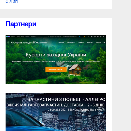
« Лип
Партнери