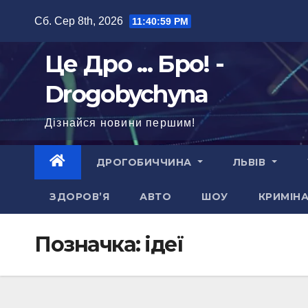
Перейти
Сб. Сер 8th, 2026
11:41:00 PM
до
вмісту
Це Дро ... Бро! -
Drogobychyna
Дізнайся новини першим!
ДРОГОБИЧЧИНА
ЛЬВІВ
ЗДОРОВ’Я
АВТО
ШОУ
КРИМІН
Позначка:
ідеї