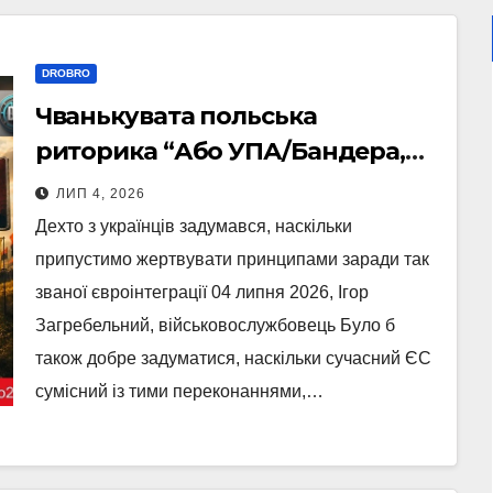
DROBRO
Чванькувата польська
риторика “Або УПА/Бандера,
або ЄС” має принаймні один
ЛИП 4, 2026
позитивний наслідок
Дехто з українців задумався, наскільки
припустимо жертвувати принципами заради так
званої євроінтеграції 04 липня 2026, Ігор
Загребельний, військовослужбовець Було б
також добре задуматися, наскільки сучасний ЄС
сумісний із тими переконаннями,…