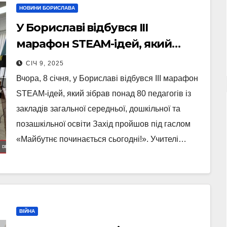
НОВИНИ БОРИСЛАВА
У Бориславі відбувся ІІІ
марафон STEAM-ідей, який
зібрав понад 80 педагогів
СІЧ 9, 2025
громади (Фото)
Вчора, 8 січня, у Бориславі відбувся ІІІ марафон
STEAM-ідей, який зібрав понад 80 педагогів із
закладів загальної середньої, дошкільної та
позашкільної освіти Захід пройшов під гаслом
«Майбутнє починається сьогодні!». Учителі…
ВІЙНА