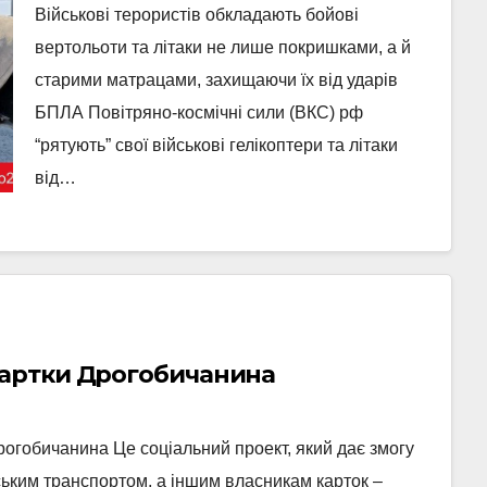
“аналогів немає”
Військові терористів обкладають бойові
вертольоти та літаки не лише покришками, а й
старими матрацами, захищаючи їх від ударів
БПЛА Повітряно-космічні сили (ВКС) рф
“рятують” свої військові гелікоптери та літаки
від…
Картки Дрогобичанина
рогобичанина Це соціальний проект, який дає змогу
ьким транспортом, а іншим власникам карток –