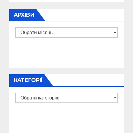
АРХІВИ
Архіви
КАТЕГОРІЇ
Категорії