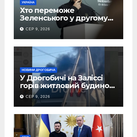
УКРАЇНА
Хто переможе
Зеленського у другому
турі виборів президента
СЕР 9, 2026
України – новий рейтинг
SOCIS
НОВИНИ ДРОГОБИЧА
У Дрогобичі на Заліссі
горів житловий будинок
(Відео)
СЕР 9, 2026