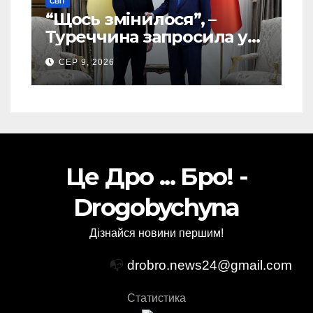
СВІТ
“Щось змінилося”, –
Туреччина запросила у
США дозвіл передати
СЕР 9, 2026
Україні ATACMS та M270
Це Дро ... Бро! -
Drogobychyna
Дізнайся новини першим!
📭
drobro.news24@gmail.com
Статистика