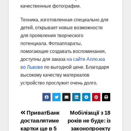
качественные фотографии.
Техника, изготовленная специально для
детей, открывает новые возможности
для проявления творческого
потенциала. Фотоаппараты,
помогающие создавать воспоминания,
доступны для заказа
на сайте Алло.юа
во Львове
по выгодной цене. Благодаря
высокому качеству материалов
устройство прослужит очень долго.
Навігація
ПриватБанк
Мобілізації з 18
доставлятиме
років не буде: із
записів
картки ще в 5
законопроекту