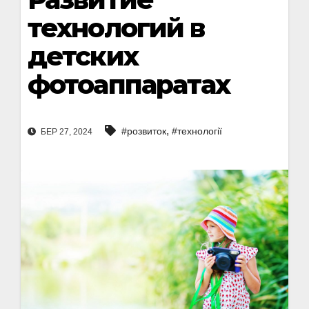
технологий в
детских
фотоаппаратах
,
#розвиток
#технології
БЕР 27, 2024