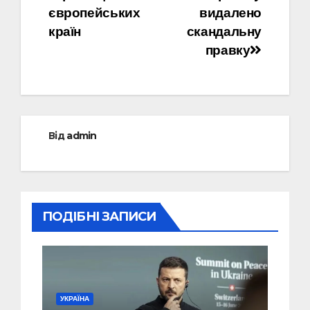
європейських
видалено
країн
скандальну
правку
Від
admin
ПОДІБНІ ЗАПИСИ
УКРАЇНА