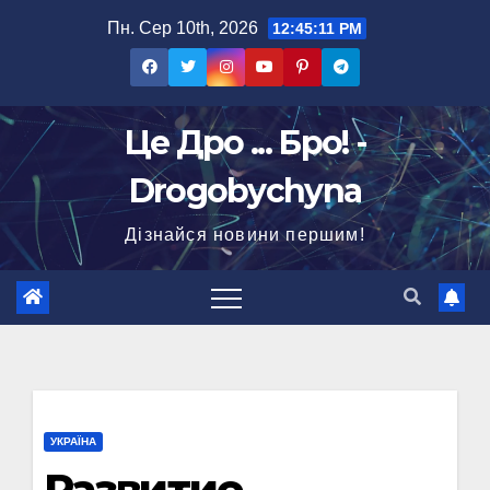
Перейти
Пн. Сер 10th, 2026
12:45:12 PM
до
вмісту
Це Дро ... Бро! -
Drogobychyna
Дізнайся новини першим!
УКРАЇНА
Развитие