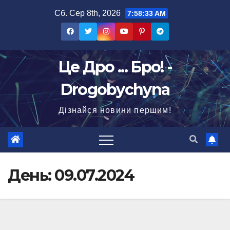
Перейти
Сб. Сер 8th, 2026
7:58:34 AM
до
вмісту
Це Дро ... Бро! -
Drogobychyna
Дізнайся новини першим!
День:
09.07.2024