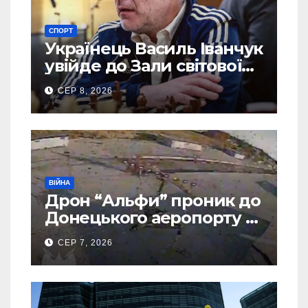
СПОРТ
Українець Василь Іванчук
увійде до Зали світової
шахової слави
СЕР 8, 2026
ВІЙНА
Дрон “Альфи” проник до
Донецького аеропорту та
спалив “Шахед” ще до
СЕР 7, 2026
запуску