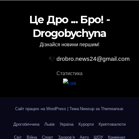
Це Дро ... Бро! -
Drogobychyna
Дізнайся новини першим!
📭
drobro.news24@gmail.com
Статистика
Сайт працює на WordPress
|
Тема:Newsup за
Themeansar
.
Дрогобиччина
Львів
Україна
Курорти
Криптовалюти
Світ
Війна
Спорт
Здоров’я
Авто
ШОУ
Кримінал