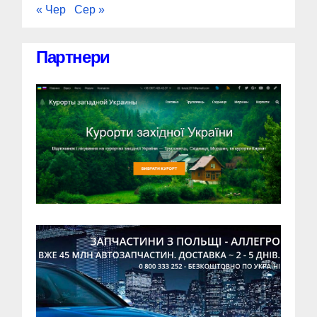
« Чер
Сер »
Партнери