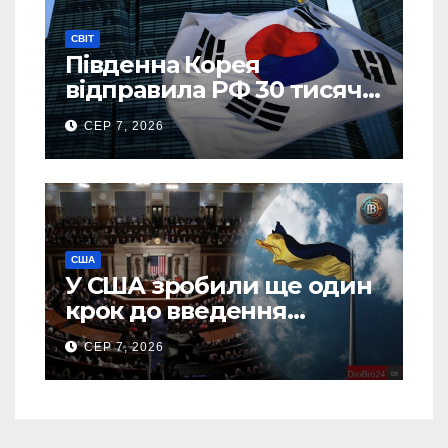
СВІТ
Південна Корея
відправила РФ 30 тисяч
тонн авіапалива
СЕР 7, 2026
США
У США зробили ще один
крок до введення
“пекельних санкцій”
СЕР 7, 2026
проти Росії