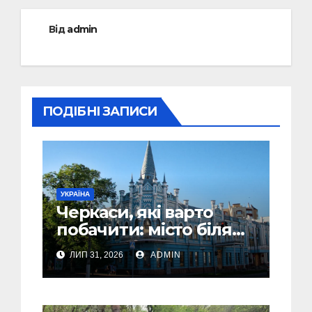
Від
admin
ПОДІБНІ ЗАПИСИ
УКРАЇНА
Черкаси, які варто
побачити: місто біля
Дніпра, зелені парки
ЛИП 31, 2026
ADMIN
та місця з особливою
атмосферою