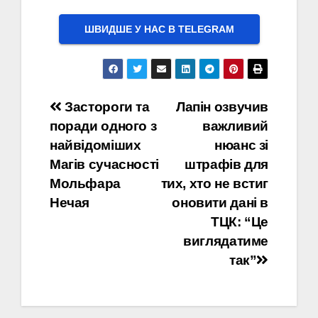
ШВИДШЕ У НАС В ТELEGRAM
Навігація
Застороги та
Лапін озвучив
поради одного з
важливий
записів
найвідоміших
нюанс зі
Магів сучасності
штрафів для
Мольфара
тих, хто не встиг
Нечая
оновити дані в
ТЦК: “Це
виглядатиме
так”