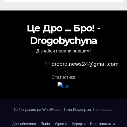
Це Дро ... Бро! -
Drogobychyna
Дізнайся новини першим!
📭
drobro.news24@gmail.com
Статистика
Сайт працює на WordPress
|
Тема:Newsup за
Themeansar
.
Дрогобиччина
Львів
Україна
Курорти
Криптовалюти