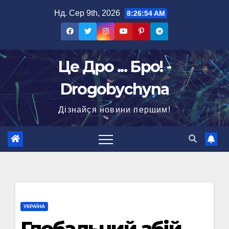
Перейти
Нд. Сер 9th, 2026
8:26:55 AM
до
вмісту
Це Дро ... Бро! -
Drogobychyna
Дізнайся новини першим!
УКРАЇНА
Глобальний збій