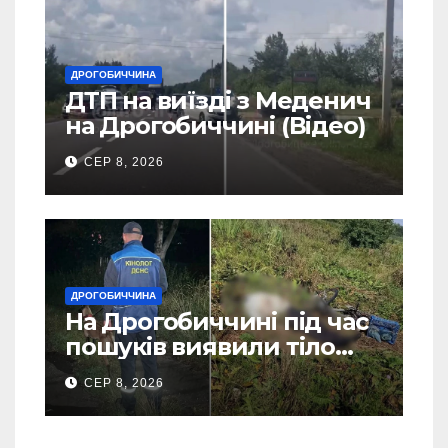
ДРОГОБИЧЧИНА
ДТП на виїзді з Меденич
на Дрогобиччині (Відео)
СЕР 8, 2026
ДРОГОБИЧЧИНА
На Дрогобиччині під час
пошуків виявили тіло
зниклого чоловіка (Фото)
СЕР 8, 2026