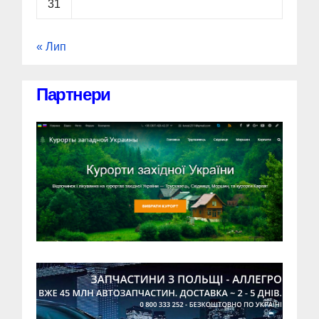
31
« Лип
Партнери