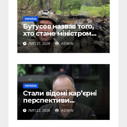
УКРАЇНА
Бутусов назвав того,
хто стане міністром
оборони України, і
ЛИП 27, 2026
ADMIN
пояснив, чому інакше
не може бути
УКРАЇНА
Стали відомі кар’єрні
перспективи
Сирського після
ЛИП 22, 2026
ADMIN
звільнення з посади
Головкому ВСУ