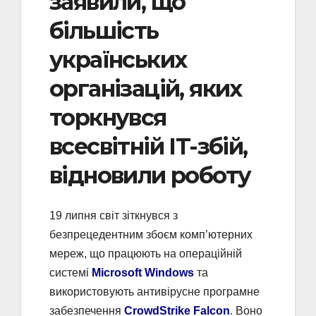
заявили, що
більшість
українських
організацій, яких
торкнувся
всесвітній IT-збій,
відновили роботу
19 липня світ зіткнувся з
безпрецедентним збоєм комп’ютерних
мереж, що працюють на операційній
системі
Microsoft Windows
та
використовують антивірусне програмне
забезпечення
CrowdStrike Falcon
. Воно