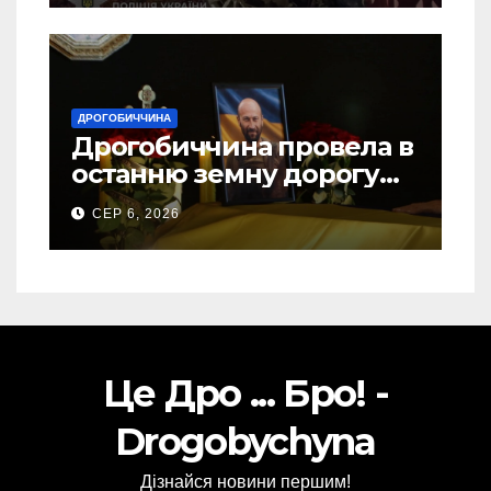
ДРОГОБИЧЧИНА
Дрогобиччина провела в
останню земну дорогу
свого Захисника – Олега
СЕР 6, 2026
Торського
Це Дро ... Бро! -
Drogobychyna
Дізнайся новини першим!