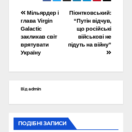
Навігація
Мільярдер і
Піонтковський:
глава Virgin
“Путін відчув,
записів
Galactic
що російські
закликав світ
військові не
врятувати
підуть на війну”
Україну
Від
admin
ПОДІБНІ ЗАПИСИ