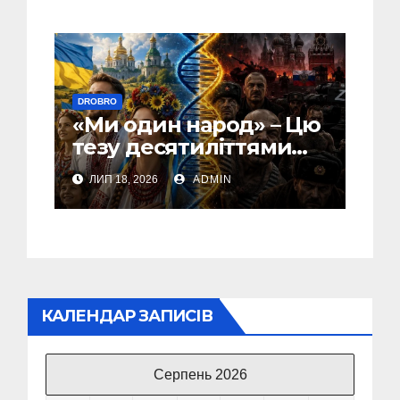
DROBRO
«Ми один народ» – Цю
тезу десятиліттями
повторювала
ЛИП 18, 2026
ADMIN
російська пропаганда
КАЛЕНДАР ЗАПИСІВ
Серпень 2026