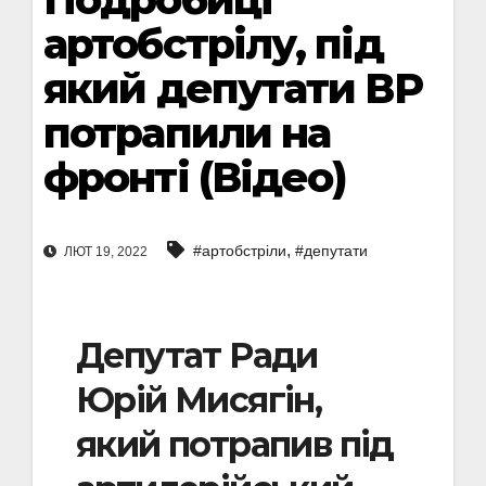
артобстрілу, під
який депутати ВР
потрапили на
фронті (Відео)
,
#артобстріли
#депутати
ЛЮТ 19, 2022
Депутат Ради
Юрій Мисягін,
який потрапив під