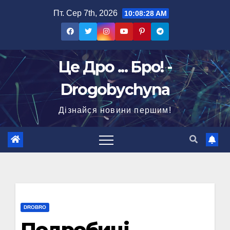
Перейти
Пт. Сер 7th, 2026
10:08:29 AM
до
вмісту
Це Дро ... Бро! -
Drogobychyna
Дізнайся новини першим!
DROBRO
Подробиці