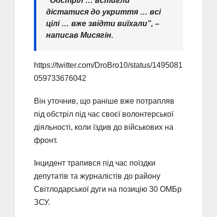
“Обстріл … встигли
дістатися до укриття … всі
цілі … вже звідти виїхали”, –
написав Мисягін.
https://twitter.com/DroBro10/status/1495081
059733676042
Він уточнив, що раніше вже потрапляв
під обстріл під час своєї волонтерської
діяльності, коли їздив до військових на
фронт.
Інцидент трапився під час поїздки
депутатів та журналістів до району
Світлодарської дуги на позицію 30 ОМБр
ЗСУ.