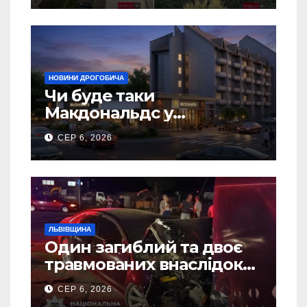
НОВИНИ ДРОГОБИЧА
Чи буде таки
Макдональдс у
Дрогобичі? (Фото)
СЕР 6, 2026
ЛЬВІВЩИНА
Один загиблий та двоє
травмованих внаслідок
ДТП на Самбірщині
СЕР 6, 2026