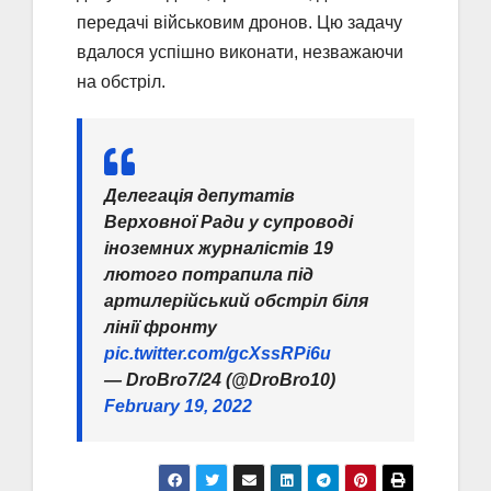
передачі військовим дронов. Цю задачу
вдалося успішно виконати, незважаючи
на обстріл.
Делегація депутатів
Верховної Ради у супроводі
іноземних журналістів 19
лютого потрапила під
артилерійський обстріл біля
лінії фронту
pic.twitter.com/gcXssRPi6u
— DroBro7/24 (@DroBro10)
February 19, 2022