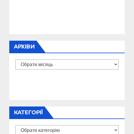
АРХІВИ
Архіви
КАТЕГОРІЇ
Категорії