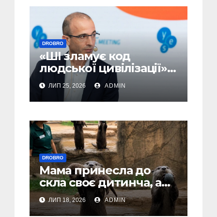
DROBRO
«ШІ зламує код
людської цивілізації» –
Юваль Ной Харарі
ЛИП 25, 2026
ADMIN
(Відео)
DROBRO
Мама принесла до
скла своє дитинча, а
тато… гордо показав
ЛИП 18, 2026
ADMIN
камінець