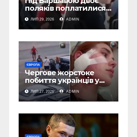
Під Варшавою двоє
поляків поплатилися
за нападки на
ЛИП 29, 2026
ADMIN
українця – пасажири
викинули їх із поїзда
(Відео)
ЄВРОПА
Чергове жорстоке
побиття українців у
Польші: перші
ЛИП 27, 2026
ADMIN
затримання (Відео,
Фото)
ЄВРОПА