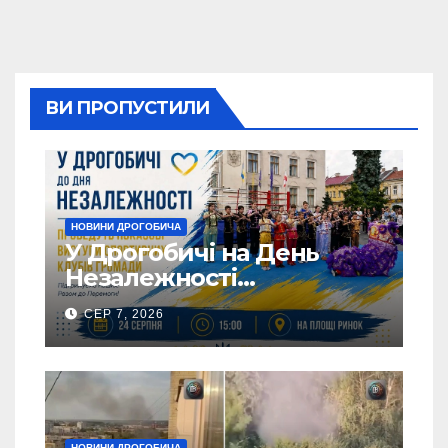
ВИ ПРОПУСТИЛИ
НОВИНИ ДРОГОБИЧА
У Дрогобичі на День
Незалежності
виступатимуть спортивні
СЕР 7, 2026
клубів громадии
НОВИНИ ДРОГОБИЧА