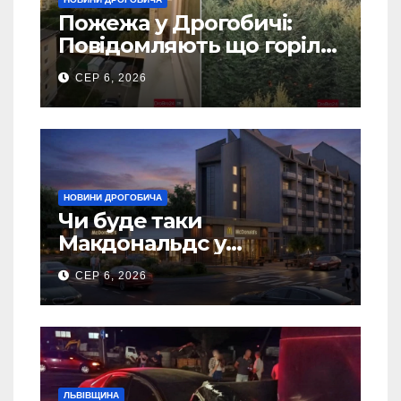
Пожежа у Дрогобичі:
Повідомляють що горіло
5 гаражів (Відео)
СЕР 6, 2026
НОВИНИ ДРОГОБИЧА
Чи буде таки
Макдональдс у
Дрогобичі? (Фото)
СЕР 6, 2026
ЛЬВІВЩИНА