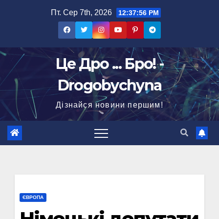
Перейти
Пт. Сер 7th, 2026
12:37:57 PM
до
вмісту
Це Дро ... Бро! -
Drogobychyna
Дізнайся новини першим!
ЄВРОПА
Німецькі депутати