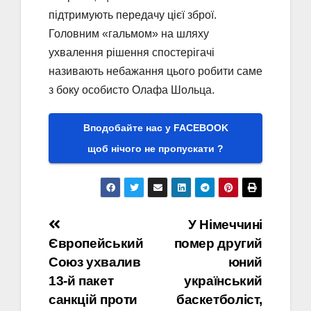
підтримують передачу цієї зброї.
Головним «гальмом» на шляху
ухвалення рішення спостерігачі
називають небажання цього робити саме
з боку особисто Олафа Шольца.
Вподобайте нас у FACEBOOK
щоб нічого не пропускати ?
Навігація
У Німеччині
Європейський
помер другий
записів
Союз ухвалив
юний
13-й пакет
український
санкцій проти
баскетболіст,