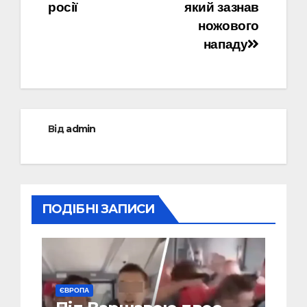
росії
який зазнав
ножового
нападу
Від
admin
ПОДІБНІ ЗАПИСИ
ЄВРОПА