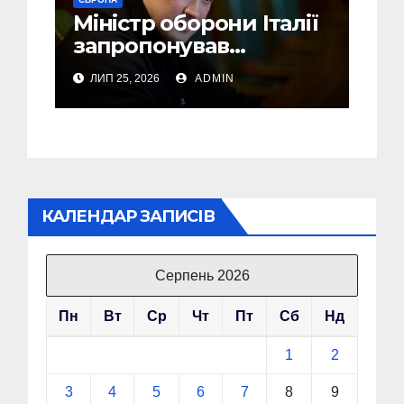
Міністр оборони Італії
запропонував
Федорову стати його
ЛИП 25, 2026
ADMIN
радником
КАЛЕНДАР ЗАПИСІВ
Серпень 2026
Пн
Вт
Ср
Чт
Пт
Сб
Нд
1
2
3
4
5
6
7
8
9