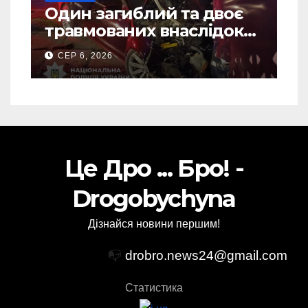
Один загиблий та двоє
травмованих внаслідок
ДТП на Самбірщині
СЕР 6, 2026
Це Дро ... Бро! -
Drogobychyna
Дізнайся новини першим!
📭
drobro.news24@gmail.com
Статистика