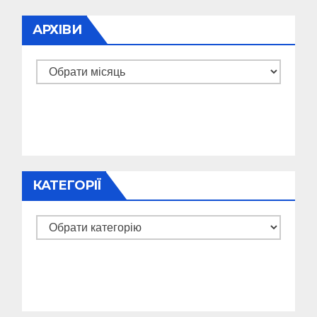
АРХІВИ
Архіви
КАТЕГОРІЇ
Категорії