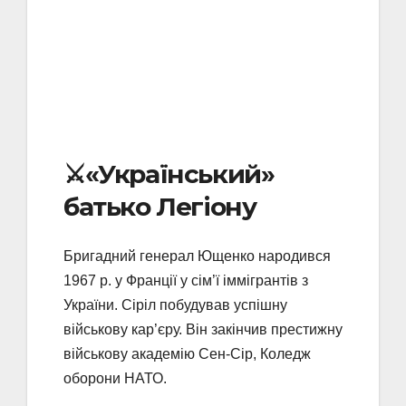
⚔️«Український»
батько Легіону
Бригадний генерал Ющенко народився
1967 р. у Франції у сім’ї іммігрантів з
України. Сіріл побудував успішну
військову кар’єру. Він закінчив престижну
військову академію Сен-Сір, Коледж
оборони НАТО.