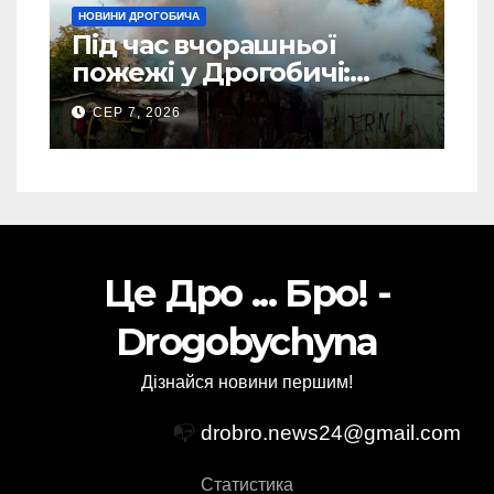
НОВИНИ ДРОГОБИЧА
Під час вчорашньої
пожежі у Дрогобичі:
“врятовано” 4 гаражі
СЕР 7, 2026
(Відео)
Це Дро ... Бро! -
Drogobychyna
Дізнайся новини першим!
📭
drobro.news24@gmail.com
Статистика