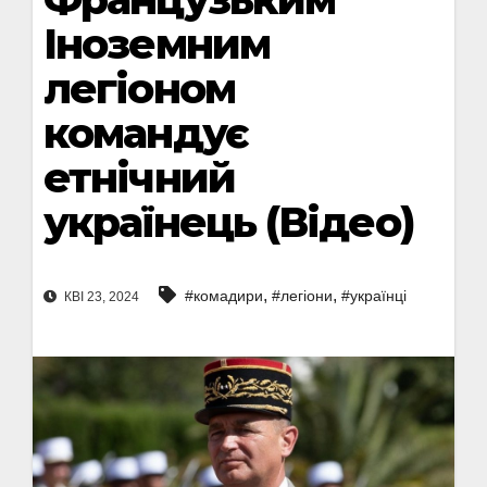
Іноземним
легіоном
командує
етнічний
українець (Відео)
,
,
#комадири
#легіони
#українці
КВІ 23, 2024