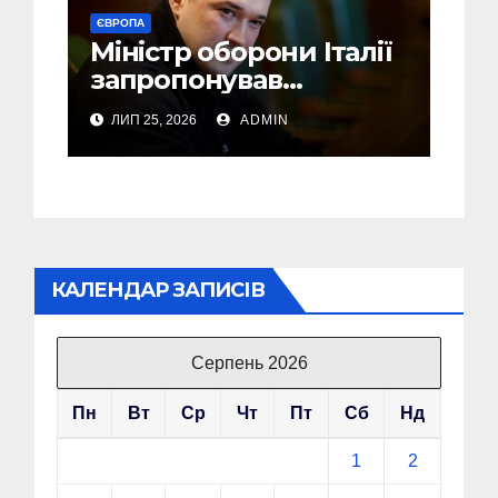
ЄВРОПА
Міністр оборони Італії
запропонував
Федорову стати його
ЛИП 25, 2026
ADMIN
радником
КАЛЕНДАР ЗАПИСІВ
Серпень 2026
Пн
Вт
Ср
Чт
Пт
Сб
Нд
1
2