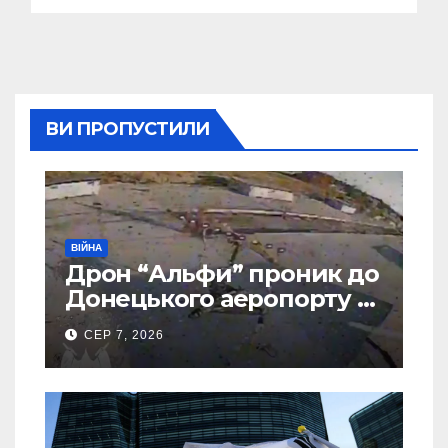
ВИ ПРОПУСТИЛИ
ВІЙНА
Дрон “Альфи” проник до
Донецького аеропорту та
спалив “Шахед” ще до
СЕР 7, 2026
запуску