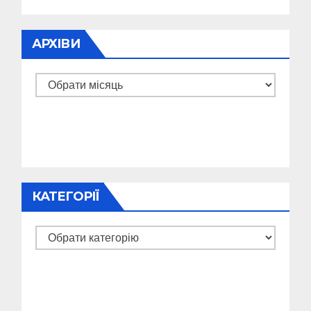
АРХІВИ
Архіви
КАТЕГОРІЇ
Категорії