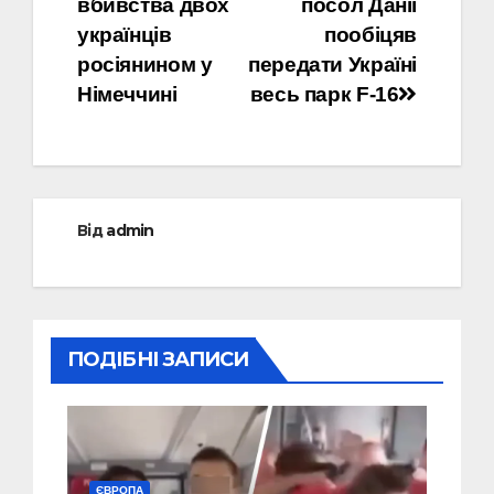
вбивства двох
посол Данії
українців
пообіцяв
росіянином у
передати Україні
Німеччині
весь парк F-16
Від
admin
ПОДІБНІ ЗАПИСИ
ЄВРОПА