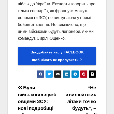
військ до України. Експерти говорять про
кілька сценаріїв, як французи можуть
допомогти ЗСУ, не виступаючи у прямі
бойові зіткнення. Не виключено, що
цими військами будуть легіонери, якими
командує Сиріл Ющенко.
Вподобайте нас у FACEBOOK
щоб нічого не пропускати ?
Навігація
Були
“Не
військовослужб
хвилюйтеся:
записів
овцями ЗСУ:
літаки точно
нові подробиці
будуть”, –