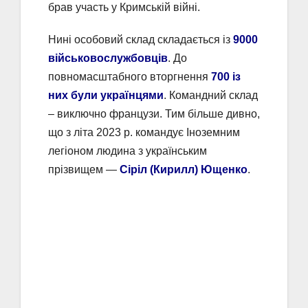
брав участь у Кримській війні.
Нині особовий склад складається із
9000
військовослужбовців
. До
повномасштабного вторгнення
700 із
них були українцями
. Командний склад
– виключно французи. Тим більше дивно,
що з літа 2023 р. командує Іноземним
легіоном людина з українським
прізвищем —
Сіріл (Кирилл) Ющенко
.