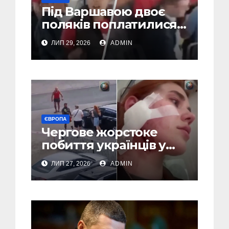
Під Варшавою двоє
поляків поплатилися
за нападки на
ЛИП 29, 2026
ADMIN
українця – пасажири
викинули їх із поїзда
(Відео)
ЄВРОПА
Чергове жорстоке
побиття українців у
Польші: перші
ЛИП 27, 2026
ADMIN
затримання (Відео,
Фото)