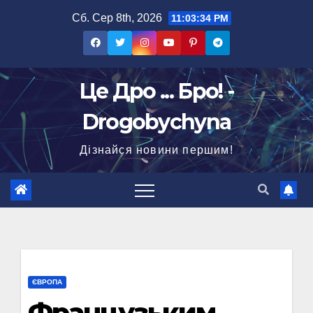
Перейти
Сб. Сер 8th, 2026
11:03:35 PM
до
вмісту
Це Дро ... Бро! -
Drogobychyna
Дізнайся новини першим!
ЄВРОПА
Французьким