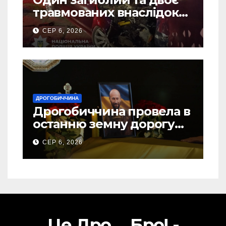
травмованих внаслідок
ДТП на Самбірщині
СЕР 6, 2026
ДРОГОБИЧЧИНА
Дрогобиччина провела в
останню земну дорогу
свого Захисника – Олега
СЕР 6, 2026
Торського
Це Дро ... Бро! -