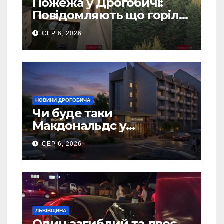
Пожежа у Дрогобичі:
Повідомляють що горіло
5 гаражів (Відео)
СЕР 6, 2026
НОВИНИ ДРОГОБИЧА
Чи буде таки
Макдональдс у
Дрогобичі? (Фото)
СЕР 6, 2026
ЛЬВІВЩИНА
Один загиблий та двоє