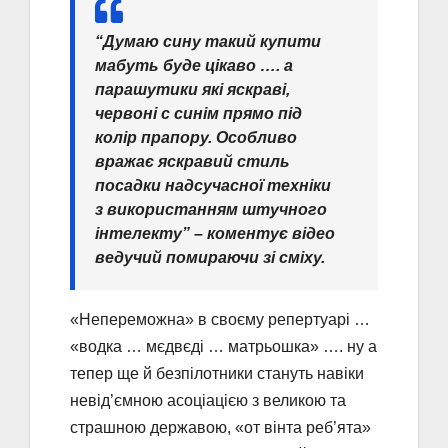
“Думаю сину такий купити
мабуть буде цікаво …. а
парашутики які яскраві,
червоні с синім прямо під
колір прапору. Особливо
вражає яскравий стиль
посадки надсучасної техніки
з використанням штучного
інтелекту” – коментує відео
ведучий помираючи зі сміху.
«Непереможна» в своєму репертуарі …
«водка … мєдвєді … матрьошка» …. ну а
тепер ще й безпілотники стануть навіки
невід’ємною асоціацією з великою та
страшною державою, «от вінта реб’ята»