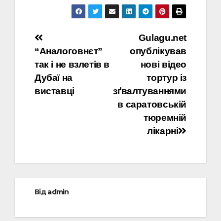
Навігація
Gulagu.net
“Аналоговнєт”
опублікував
записів
так і не взлетів в
нові відео
Дубаї на
тортур із
виставці
зґвалтуваннями
в саратовській
тюремній
лікарні
Від
admin