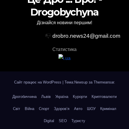
Drogobychyna
Дізнайся новини першим!
📭
drobro.news24@gmail.com
Статистика
Сайт працює на WordPress
|
Тема:Newsup за
Themeansar
.
Дрогобиччина
Львів
Україна
Курорти
Криптовалюти
Світ
Війна
Спорт
Здоров’я
Авто
ШОУ
Кримінал
Digital
SEO
Туристу