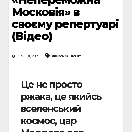
Московія» в
своєму репертуарі
(Відео)
,
#війська
#сміх
ЛИС 10, 2021
Це не просто
ржака, це якийсь
вселенський
космос, цар