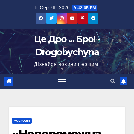
Перейти
Пт. Сер 7th, 2026
9:42:06 PM
до
вмісту
Це Дро ... Бро! -
Drogobychyna
Дізнайся новини першим!
МОСКОВІЯ
«Непepeможна