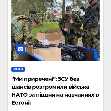
УКРАЇНА
“Ми приречені”: ЗСУ без
шансів розгромили війська
НАТО за півдня на навчаннях в
Естонії