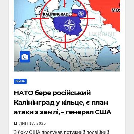
ВІЙНА
НАТО бере російський
Калінінград у кільце, є план
атаки з землі, – генерал США
ЛИП 17, 2025
З боку США пролунав потужний подвійний