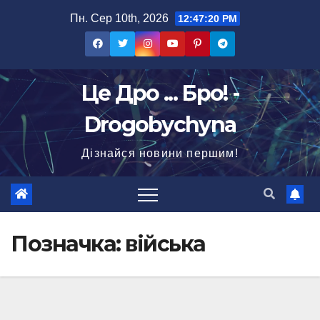
Перейти
Пн. Сер 10th, 2026
12:47:22 PM
до
вмісту
Це Дро ... Бро! -
Drogobychyna
Дізнайся новини першим!
Позначка:
війська