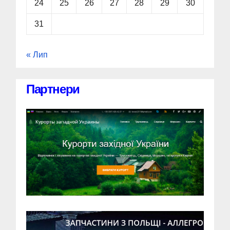
24
25
26
27
28
29
30
31
« Лип
Партнери