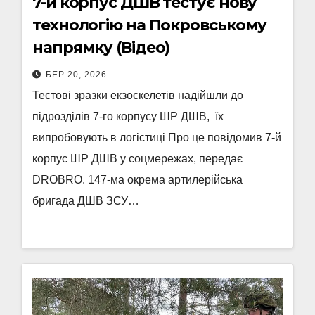
7-й корпус ДШВ тестує нову
технологію на Покровському
напрямку (Відео)
БЕР 20, 2026
Тестові зразки екзоскелетів надійшли до
підрозділів 7-го корпусу ШР ДШВ, їх
випробовують в логістиці Про це повідомив 7-й
корпус ШР ДШВ у соцмережах, передає
DROBRO. 147-ма окрема артилерійська
бригада ДШВ ЗСУ…