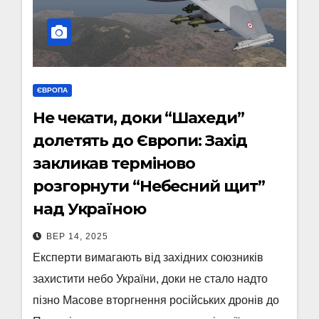
ЄВРОПА
Не чекати, доки “Шахеди”
долетять до Європи: Захід
закликав терміново
розгорнути “Небесний щит”
над Україною
ВЕР 14, 2025
Експерти вимагають від західних союзників
захистити небо України, доки не стало надто
пізно Масове вторгнення російських дронів до