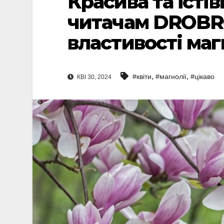
Красива та їсті
читачам DROBR
властивості маг
,
,
#квіти
#магнолії
#цікаво
КВІ 30, 2024