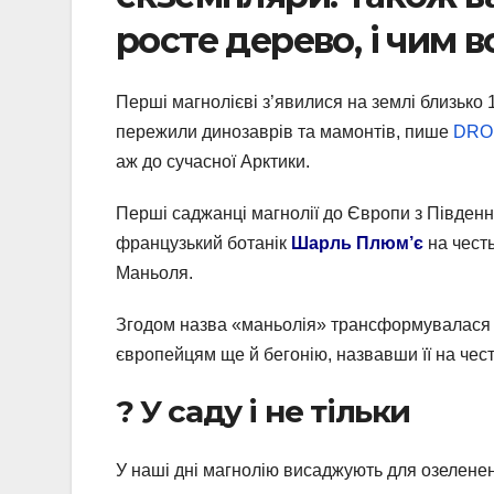
росте дерево, і чим 
Перші магнолієві з’явилися на землі близько 1
пережили динозаврів та мамонтів, пише
DRO
аж до сучасної Арктики.
Перші саджанці магнолії до Європи з Південної
французький ботанік
Шарль Плюм’є
на честь
Маньоля.
Згодом назва «маньолія» трансформувалася у 
європейцям ще й бегонію, назвавши її на чес
? У саду і не тільки
У наші дні магнолію висаджують для озеленен