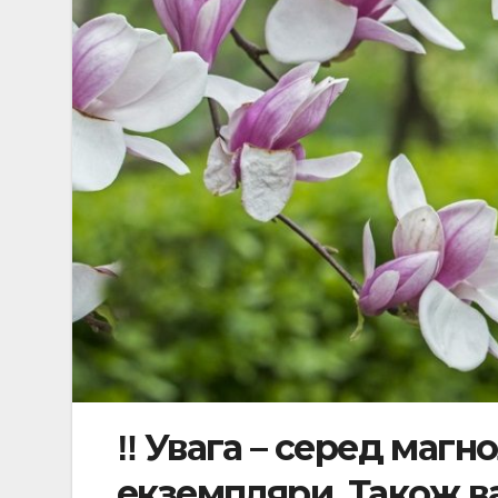
‼️ Увага – серед магн
екземпляри. Також ва