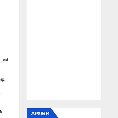
 такі
ир.
а
а
АРХІВИ