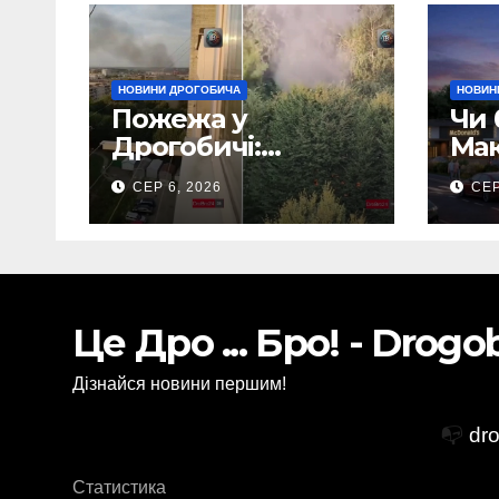
НОВИНИ ДРОГОБИЧА
НОВИН
Пожежа у
Чи 
Дрогобичі:
Мак
Повідомляють що
Дро
СЕР 6, 2026
СЕР
горіло 5 гаражів
(Відео)
Це Дро ... Бро! - Drog
Дізнайся новини першим!
📭
dr
Статистика