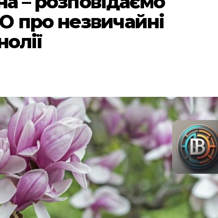
вна – розповідаємо
O про незвичайні
нолії