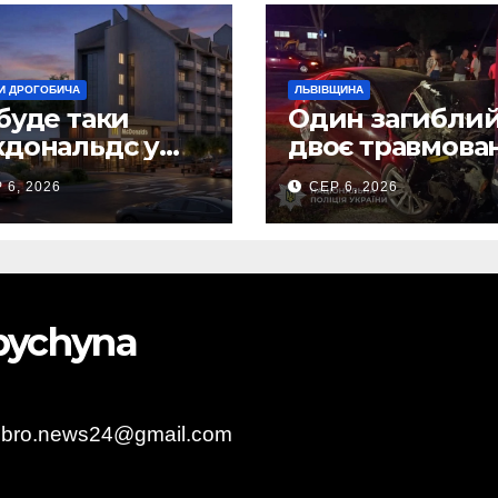
И ДРОГОБИЧА
ЛЬВІВЩИНА
буде таки
Один загиблий
дональдс у
двоє травмова
гобичі? (Фото)
внаслідок ДТП 
 6, 2026
СЕР 6, 2026
Самбірщині
obychyna
obro.news24@gmail.com