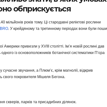
воно обприскується
40 мільйонів років тому. Ці стародавні реліктові рослини
BRO
. У крейдяному та третинному періодах вони були поши
 Америки привезли у XVIII столітті. Ім’я новій рослині дав
 одного із основоположників ботанічної систематики П’єра
сучасне звучання, а Плюм’є, крім магнолії, відкрив
ть свого покровителя Мішеля Бегона.
ня скверів, парків та присадибних ділянок.