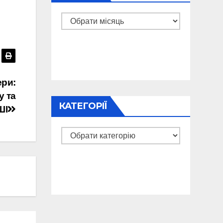
Архіви
ери:
у та
КАТЕГОРІЇ
ШІ
Категорії