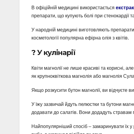
В офіційній медицині використається
екстрак
препарати, що купують болі при стенокардії та
У народній медицині виготовляють препарати з
косметології популярна ефірна олія з квітів.
? У кулінарії
Квіти магнолії не лише красиві та корисні, але 
як крупноквіткова магнолія або магнолія Сул
Якщо розкусити бутон магнолії, ви відчуєте в
У їжу зазвичай йдуть пелюстки та бутони магн
додавати до салатів. Вони додадуть стравам п
Найпопулярніший спосіб – замаринувати їх у 