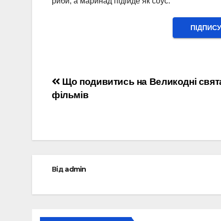
риби, а маринад підійде як соус.
ПІДПИС
Навігація
Що подивитись на Великодні свята
фільмів
записів
Від
admin