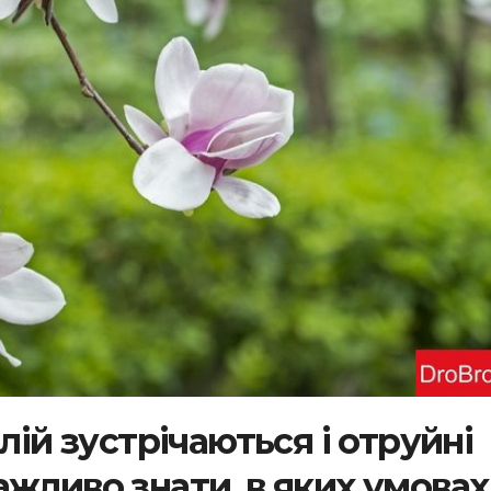
олій зустрічаються і отруйні
жливо знати, в яких умовах