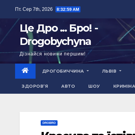
Перейти
Пт. Сер 7th, 2026
8:33:01 AM
до
вмісту
Це Дро ... Бро! -
Drogobychyna
Дізнайся новини першим!
ДРОГОБИЧЧИНА
ЛЬВІВ
ЗДОРОВ’Я
АВТО
ШОУ
КРИМІН
DROBRO