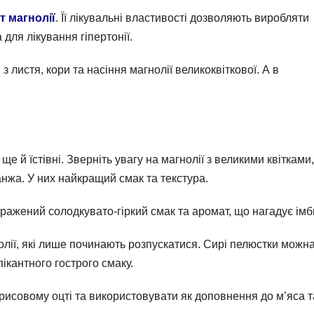
т магнолії
. Її лікувальні властивості дозволяють виробляти
 для лікування гіпертонії.
 листя, кори та насіння магнолії великоквіткової. А в
ще й їстівні. Зверніть увагу на магнолії з великими квітками,
анжа. У них найкращий смак та текстура.
иражений солодкувато-гіркий смак та аромат, що нагадує імб
олії, які лише починають розпускатися. Сирі пелюстки можн
ікантного гострого смаку.
рисовому оцті та використовувати як доповнення до м’яса т