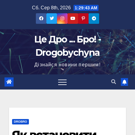
Перейти
Сб. Сер 8th, 2026
1:29:45 AM
до
вмісту
Це Дро ... Бро! -
Drogobychyna
Дізнайся новини першим!
DROBRO
Як встановити