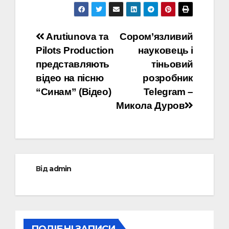
Навігація
Arutiunova та
Сором’язливий
Pilots Production
науковець і
записів
представляють
тіньовий
відео на пісню
розробник
“Синам” (Відео)
Telegram –
Микола Дуров
Від
admin
ПОДІБНІ ЗАПИСИ