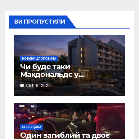
ВИ ПРОПУСТИЛИ
НОВИНИ ДРОГОБИЧА
Чи буде таки
Макдональдс у
Дрогобичі? (Фото)
СЕР 6, 2026
ЛЬВІВЩИНА
Один загиблий та двоє