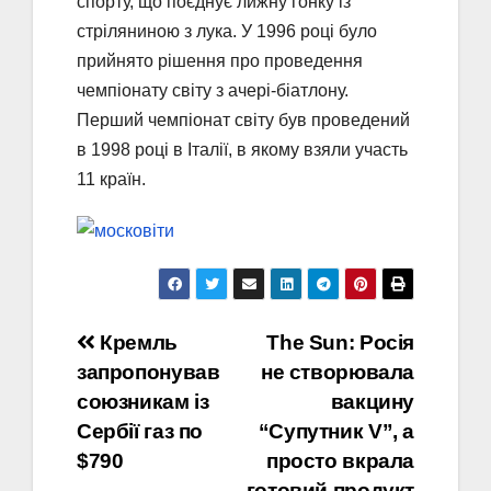
спорту, що поєднує лижну гонку із
стріляниною з лука. У 1996 році було
прийнято рішення про проведення
чемпіонату світу з ачері-біатлону.
Перший чемпіонат світу був проведений
в 1998 році в Італії, в якому взяли участь
11 країн.
Навігація
Кремль
The Sun: Росія
запропонував
не створювала
записів
союзникам із
вакцину
Сербії газ по
“Супутник V”, а
$790
просто вкрала
готовий продукт