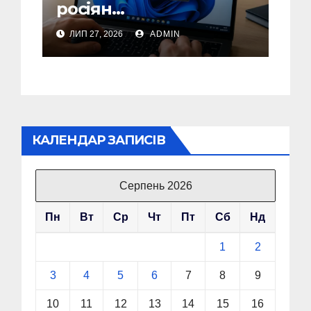
росіян
найпопулярнішого
ЛИП 27, 2026
ADMIN
способу активації
піратських Windows
КАЛЕНДАР ЗАПИСІВ
Серпень 2026
Пн
Вт
Ср
Чт
Пт
Сб
Нд
1
2
3
4
5
6
7
8
9
10
11
12
13
14
15
16