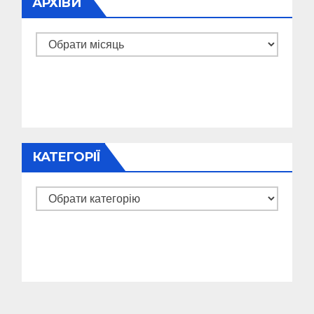
АРХІВИ
Архіви
КАТЕГОРІЇ
Категорії