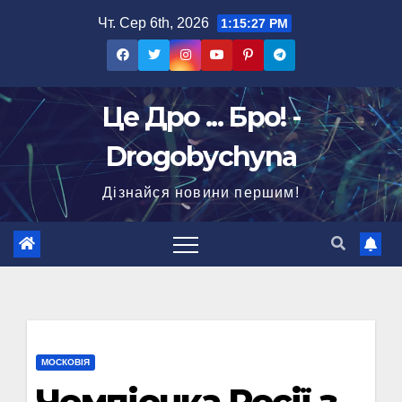
Перейти
Чт. Сер 6th, 2026
1:15:28 PM
до
вмісту
Це Дро ... Бро! -
Drogobychyna
Дізнайся новини першим!
МОСКОВІЯ
Чемпіонка Росії з