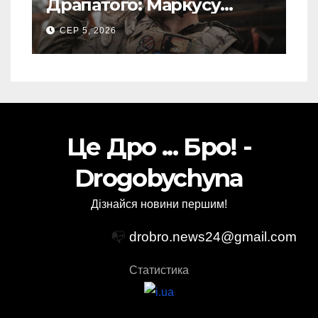
Драпатого: Маркусу
пророкують важливу
СЕР 5, 2026
посаду у ЗСУ
Це Дро ... Бро! -
Drogobychyna
Дізнайся новини першим!
📭
drobro.news24@gmail.com
Статистика