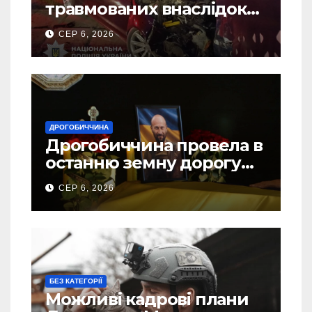
травмованих внаслідок
ДТП на Самбірщині
СЕР 6, 2026
ДРОГОБИЧЧИНА
Дрогобиччина провела в
останню земну дорогу
свого Захисника – Олега
СЕР 6, 2026
Торського
БЕЗ КАТЕГОРІЇ
Можливі кадрові плани