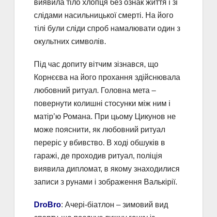
виявила тіло хлопця без ознак життя і зі
слідами насильницької смерті. На його
тілі були сліди спроб намалювати один з
окультних символів.
Під час допиту вітчим зізнався, що
Корнєєва на його прохання здійснювала
любовний ритуал. Головна мета –
повернути колишні стосунки між ним і
матір’ю Романа. При цьому Цикунов не
може пояснити, як любовний ритуал
переріс у вбивство. В ході обшуків в
гаражі, де проходив ритуал, поліція
виявила дипломат, в якому знаходилися
записи з рунами і зображення Валькірії.
DroBro
: Ачері-біатлон – зимовий вид