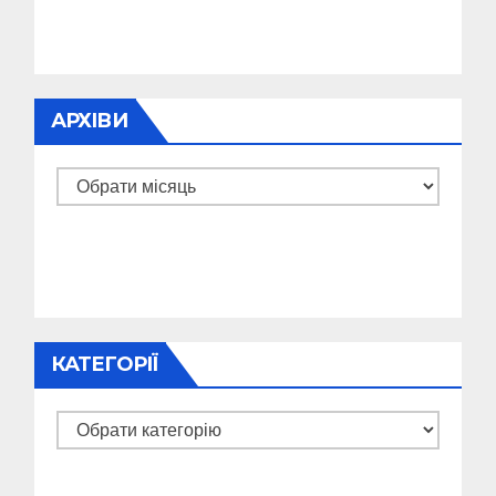
АРХІВИ
Архіви
КАТЕГОРІЇ
Категорії