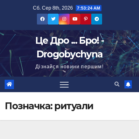
Перейти
Сб. Сер 8th, 2026
7:53:24 AM
до
вмісту
Це Дро ... Бро! -
Drogobychyna
Дізнайся новини першим!
Позначка:
ритуали