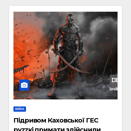
ВІЙНА
Підривом Каховської ГЕС
руzzкі примати здійснили