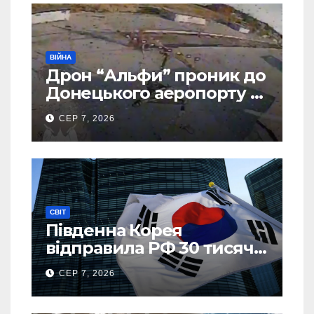
ВІЙНА
Дрон “Альфи” проник до
Донецького аеропорту та
спалив “Шахед” ще до
СЕР 7, 2026
запуску
СВІТ
Південна Корея
відправила РФ 30 тисяч
тонн авіапалива
СЕР 7, 2026