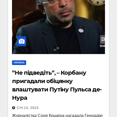
УКРАЇНА
”Не підведіть”, – Корбану
пригадали обіцянку
влаштувати Путіну Пульса де-
Нура
СІЧ 14, 2023
Журналістка Соня Кошкіна нагадала Геннадію