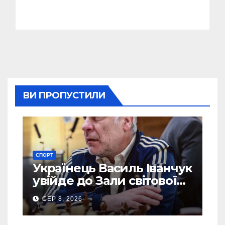
ВИ ПРОПУСТИЛИ
СПОРТ
Українець Василь Іванчук
увійде до Зали світової
шахової слави
СЕР 8, 2026