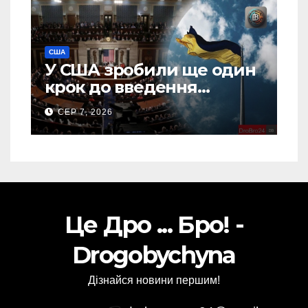
США
У США зробили ще один
крок до введення
“пекельних санкцій”
СЕР 7, 2026
проти Росії
Це Дро ... Бро! -
Drogobychyna
Дізнайся новини першим!