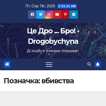
Перейти
Пт. Сер 7th, 2026
2:53:33 AM
до
вмісту
Це Дро ... Бро! -
Drogobychyna
Дізнайся новини першим!
Позначка:
вбивства