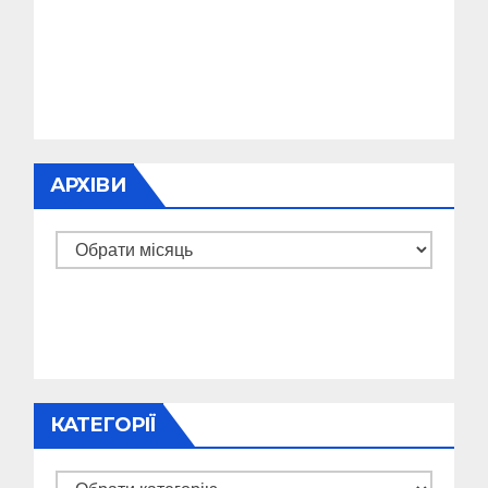
АРХІВИ
Архіви
КАТЕГОРІЇ
Категорії