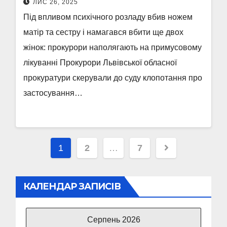
ЛИС 26, 2025
Під впливом психічного розладу вбив ножем
матір та сестру і намагався вбити ще двох
жінок: прокурори наполягають на примусовому
лікуванні Прокурори Львівської обласної
прокуратури скерували до суду клопотання про
застосування…
Пагінація
1
2
…
7
записів
КАЛЕНДАР ЗАПИСІВ
Серпень 2026