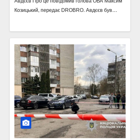
Авдєєв Про це повідомив голова ОВА Максим
Козицький, передає DROBRO. Авдєєв був…