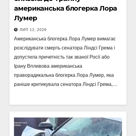
американська блогерка Лора
Лумер
ЛИП 12, 2026
Американська блогерка Лора Лумер вимагає
розслідувати смерть сенатора Ліндсі Грема і
допустила причетність так званої Росії або
Ірану Впливова американська
праворадикальна блогерка Лора Лумер, яка
раніше критикувала сенатора Ліндсі Грема,…