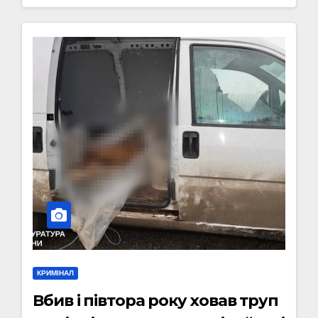
КРИМІНАЛ
Вбив і півтора року ховав труп