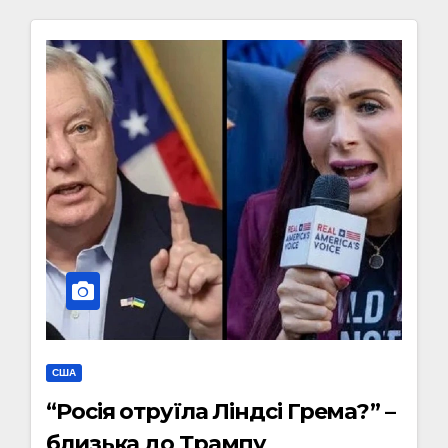
США
“Росія отруїла Ліндсі Грема?” –
близька до Трампу