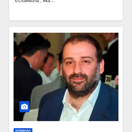
“Еспаньола”, яка…
КРИМІНАЛ