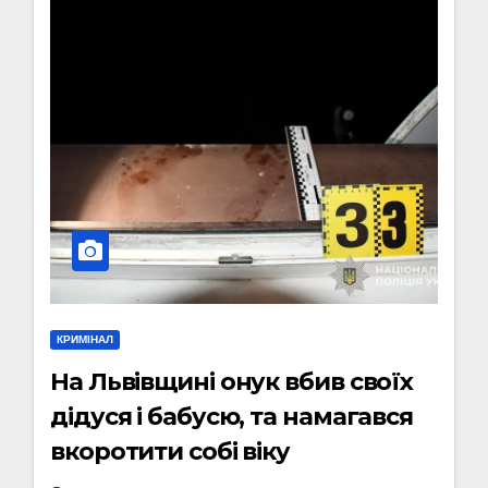
КРИМІНАЛ
На Львівщині онук вбив своїх
дідуся і бабусю, та намагався
вкоротити собі віку