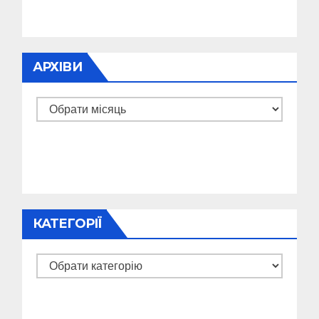
АРХІВИ
Архіви
КАТЕГОРІЇ
Категорії