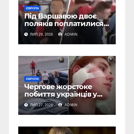
ЄВРОПА
Під Варшавою двоє
поляків поплатилися
за нападки на
ЛИП 29, 2026
ADMIN
українця – пасажири
викинули їх із поїзда
(Відео)
ЄВРОПА
Чергове жорстоке
побиття українців у
Польші: перші
ЛИП 27, 2026
ADMIN
затримання (Відео,
Фото)