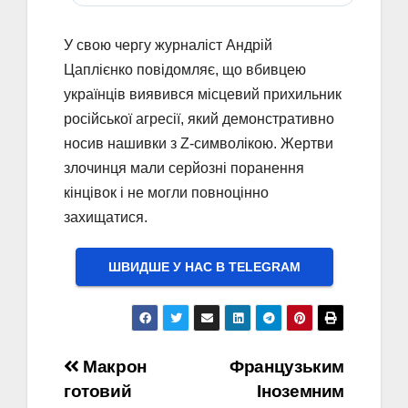
У свою чергу журналіст Андрій
Цаплієнко повідомляє, що вбивцею
українців виявився місцевий прихильник
російської агресії, який демонстративно
носив нашивки з Z-символікою. Жертви
злочинця мали серйозні поранення
кінцівок і не могли повноцінно
захищатися.
ШВИДШЕ У НАС В ТELEGRAM
Навігація
Макрон
Французьким
готовий
Іноземним