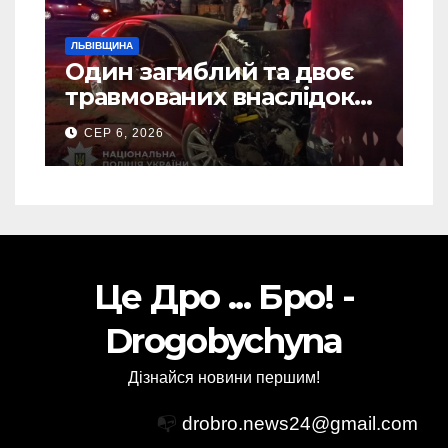
ЛЬВІВЩИНА
Один загиблий та двоє
травмованих внаслідок
ДТП на Самбірщині
СЕР 6, 2026
Це Дро ... Бро! -
Drogobychyna
Дізнайся новини першим!
📭
drobro.news24@gmail.com