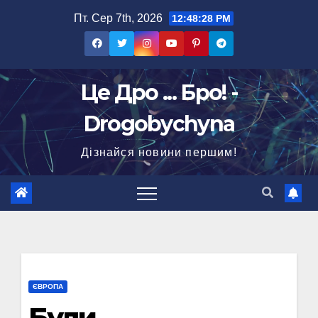
Перейти
Пт. Сер 7th, 2026
12:48:29 PM
до
вмісту
Це Дро ... Бро! -
Drogobychyna
Дізнайся новини першим!
ЄВРОПА
Були