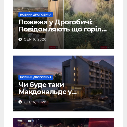
НОВИНИ ДРОГОБИЧА
Пожежа у Дрогобичі:
Повідомляють що горіло
5 гаражів (Відео)
СЕР 6, 2026
НОВИНИ ДРОГОБИЧА
Чи буде таки
Макдональдс у
Дрогобичі? (Фото)
СЕР 6, 2026