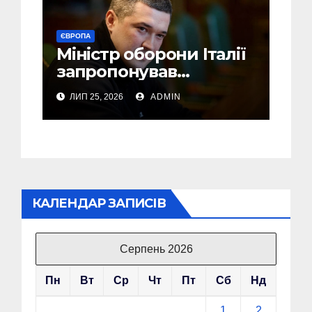
ЄВРОПА
Міністр оборони Італії
запропонував
Федорову стати його
ЛИП 25, 2026
ADMIN
радником
КАЛЕНДАР ЗАПИСІВ
Серпень 2026
Пн
Вт
Ср
Чт
Пт
Сб
Нд
1
2