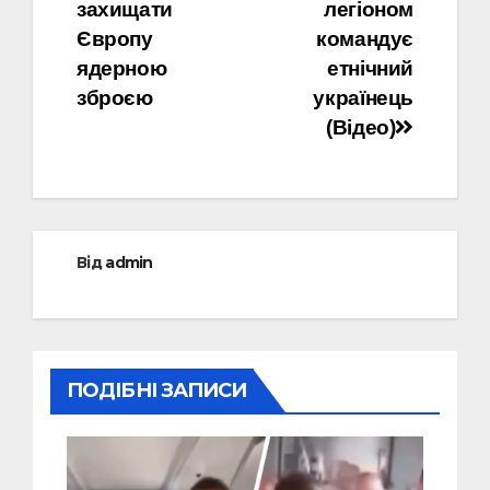
записів
захищати
легіоном
Європу
командує
ядерною
етнічний
зброєю
українець
(Відео)
Від
admin
ПОДІБНІ ЗАПИСИ