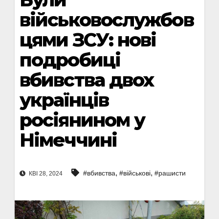
військовослужбов
цями ЗСУ: нові
подробиці
вбивства двох
українців
росіянином у
Німеччині
,
,
#вбивства
#військові
#рашисти
КВІ 28, 2024