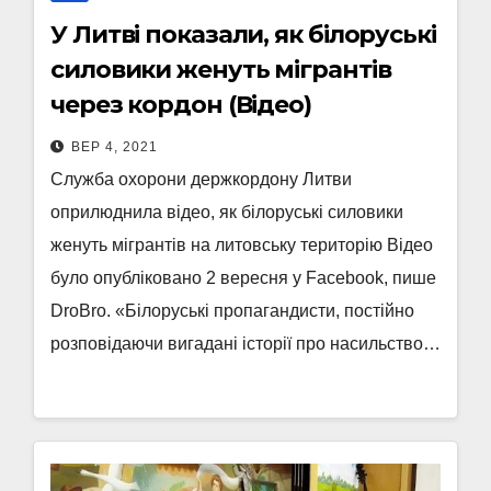
У Литві показали, як білоруські
силовики женуть мігрантів
через кордон (Відео)
ВЕР 4, 2021
Служба охорони держкордону Литви
оприлюднила відео, як білоруські силовики
женуть мігрантів на литовську територію Відео
було опубліковано 2 вересня у Facebook, пише
DroBro. «Білоруські пропагандисти, постійно
розповідаючи вигадані історії про насильство…