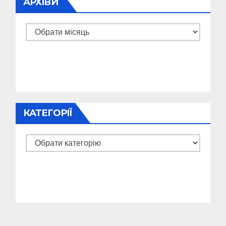
АРХІВИ
Архіви
КАТЕГОРІЇ
Категорії