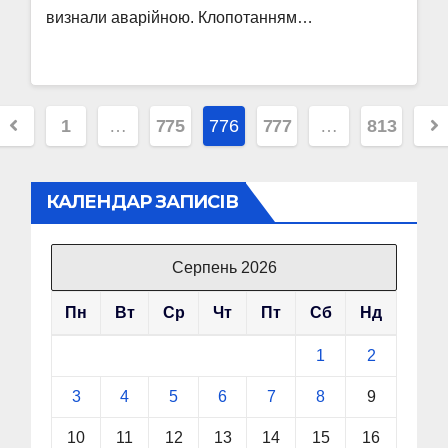
визнали аварійною. Клопотанням…
Пагінація
1
…
775
776
777
…
813
записів
КАЛЕНДАР ЗАПИСІВ
Серпень 2026
Пн
Вт
Ср
Чт
Пт
Сб
Нд
1
2
3
4
5
6
7
8
9
10
11
12
13
14
15
16