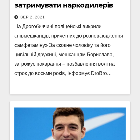
затримувати наркодилерів
ВЕР 2, 2021
На Дрогобиччині поліцейські викрили
співмешканців, причетних до розповсюдження
«амфетаміну» За скоєне чоловіку та його
цивільній дружині, мешканцям Борислава,
загрожує покарання – позбавлення волі на
строк до восьми років, інформує DroBro…