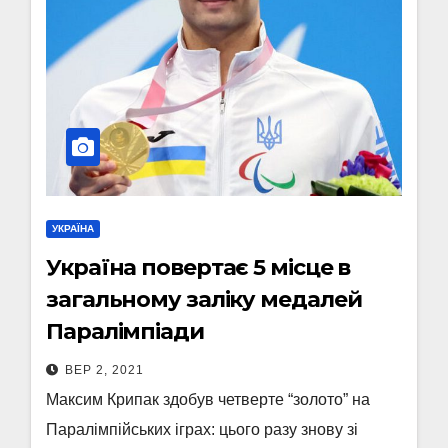
УКРАЇНА
Україна повертає 5 місце в
загальному заліку медалей
Паралімпіади
ВЕР 2, 2021
Максим Крипак здобув четверте “золото” на
Паралімпійських іграх: цього разу знову зі