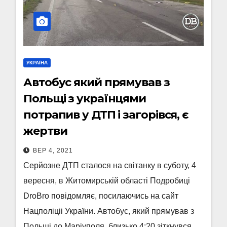
УКРАЇНА
Автобус який прямував з
Польщі з українцями
потрапив у ДТП і загорівся, є
жертви
ВЕР 4, 2021
Серйозне ДТП сталося на світанку в суботу, 4
вересня, в Житомирській області Подробиці
DroBro повідомляє, посилаючись на сайт
Нацполіціі України. Автобус, який прямував з
Польщі до Маріуполя, близько 4:20 зіткнувся…