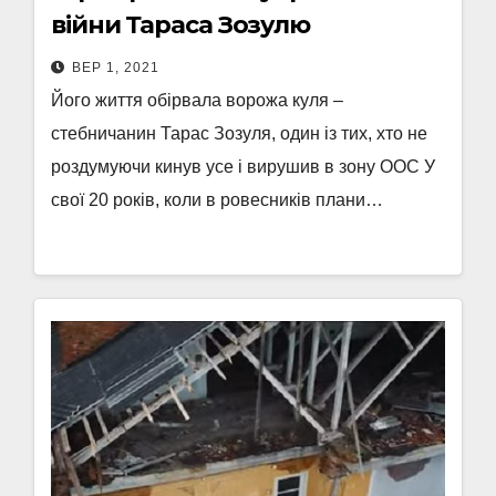
війни Тараса Зозулю
ВЕР 1, 2021
Його життя обірвала ворожа куля –
стебничанин Тарас Зозуля, один із тих, хто не
роздумуючи кинув усе і вирушив в зону ООС У
свої 20 років, коли в ровесників плани…