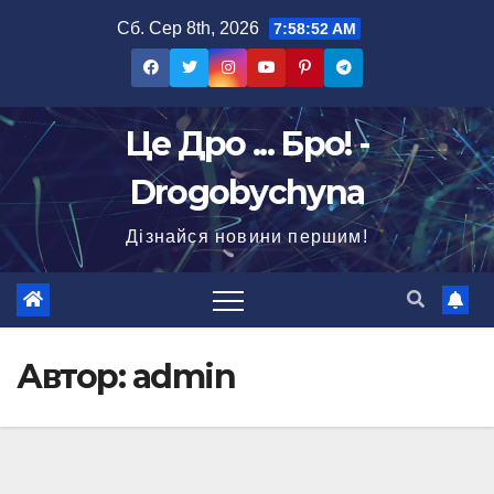
Перейти
Сб. Сер 8th, 2026
7:58:54 AM
до
вмісту
Це Дро ... Бро! -
Drogobychyna
Дізнайся новини першим!
Автор:
admin