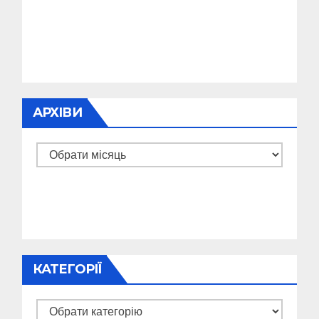
АРХІВИ
Архіви
КАТЕГОРІЇ
Категорії