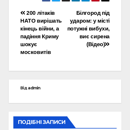
Навігація
200 літаків
Білгород під
НАТО вирішать
ударом: у місті
записів
кінець війни, а
потужні вибухи,
падіння Криму
виє сирена
шокує
(Відео)
московитів
Від
admin
ПОДІБНІ ЗАПИСИ