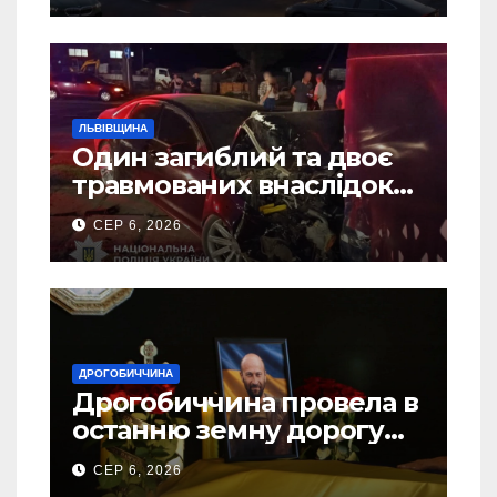
ЛЬВІВЩИНА
Один загиблий та двоє
травмованих внаслідок
ДТП на Самбірщині
СЕР 6, 2026
ДРОГОБИЧЧИНА
Дрогобиччина провела в
останню земну дорогу
свого Захисника – Олега
СЕР 6, 2026
Торського