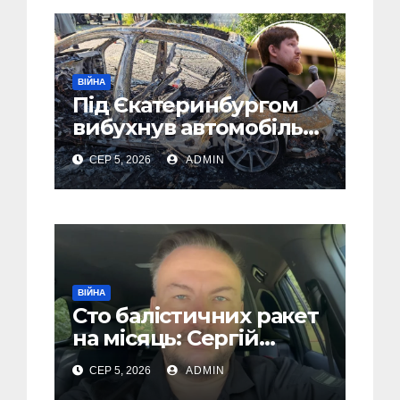
ВІЙНА
Під Єкатеринбургом
вибухнув автомобіль
голови компанії-
СЕР 5, 2026
ADMIN
виробника дронів
“Упир” – перші
подробиці
ВІЙНА
Сто балістичних ракет
на місяць: Сергій
“Флеш” закликав
СЕР 5, 2026
ADMIN
українців готуватися