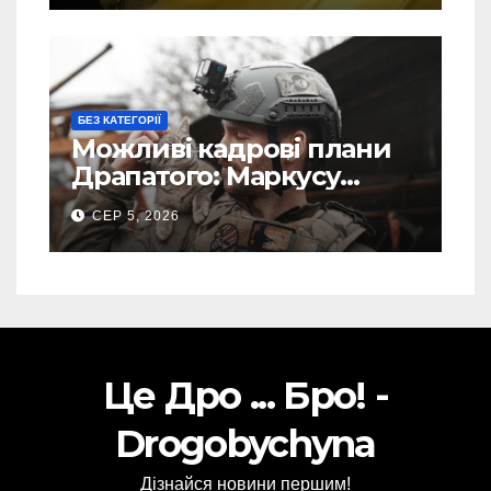
БЕЗ КАТЕГОРІЇ
Можливі кадрові плани
Драпатого: Маркусу
пророкують важливу
СЕР 5, 2026
посаду у ЗСУ
Це Дро ... Бро! -
Drogobychyna
Дізнайся новини першим!