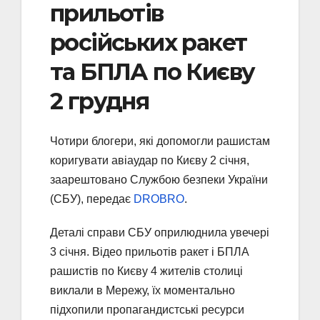
прильотів
російських ракет
та БПЛА по Києву
2 грудня
Чотири блогери, які допомогли рашистам
коригувати авіаудар по Києву 2 січня,
заарештовано Службою безпеки України
(СБУ), передає
DROBRO
.
Деталі справи СБУ оприлюднила увечері
3 січня. Відео прильотів ракет і БПЛА
рашистів по Києву 4 жителів столиці
виклали в Мережу, їх моментально
підхопили пропагандистські ресурси