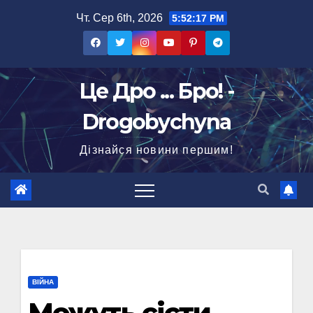
Перейти
Чт. Сер 6th, 2026
5:52:18 PM
до
вмісту
Це Дро ... Бро! -
Drogobychyna
Дізнайся новини першим!
ВІЙНА
Можуть сісти