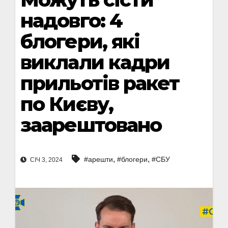
надовго: 4
блогери, які
виклали кадри
прильотів ракет
по Києву,
заарештовано
,
,
#арешти
#блогери
#СБУ
СІЧ 3, 2024