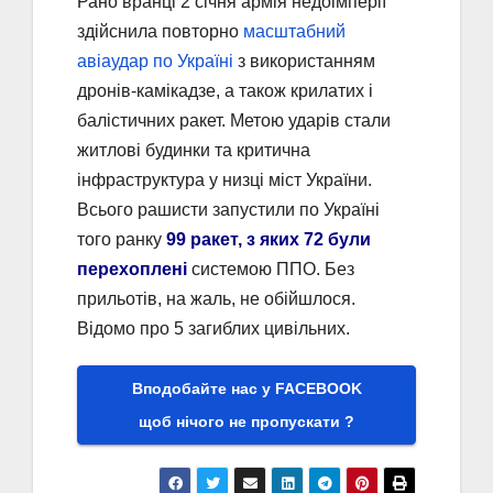
Рано вранці 2 січня армія недоімперії
здійснила повторно
масштабний
авіаудар по Україні
з використанням
дронів-камікадзе, а також крилатих і
балістичних ракет. Метою ударів стали
житлові будинки та критична
інфраструктура у низці міст України.
Всього рашисти запустили по Україні
того ранку
99 ракет, з яких 72 були
перехоплені
системою ППО. Без
прильотів, на жаль, не обійшлося.
Відомо про 5 загиблих цивільних.
Вподобайте нас у FACEBOOK
щоб нічого не пропускати ?