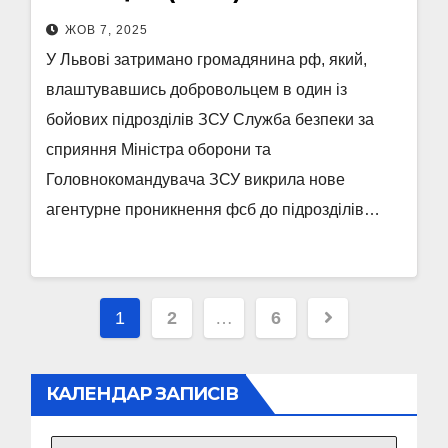
ЖОВ 7, 2025
У Львові затримано громадянина рф, який,
влаштувавшись добровольцем в один із
бойових підрозділів ЗСУ Служба безпеки за
сприяння Міністра оборони та
Головнокомандувача ЗСУ викрила нове
агентурне проникнення фсб до підрозділів…
Пагінація
1
2
…
6
записів
КАЛЕНДАР ЗАПИСІВ