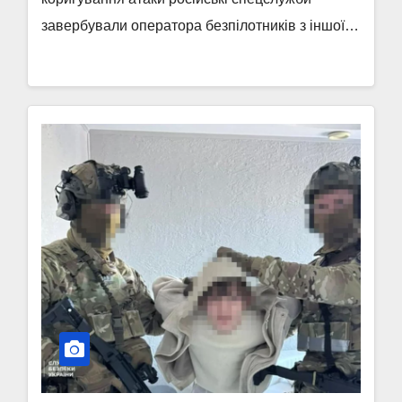
завербували оператора безпілотників з іншої…