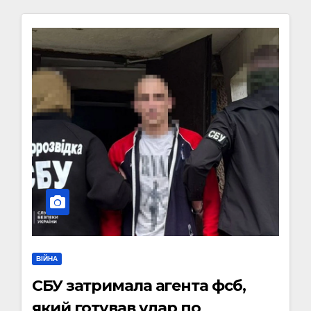
ВІЙНА
СБУ затримала агента фсб,
який готував удар по