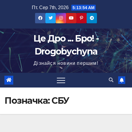
Перейти
Пт. Сер 7th, 2026
5:13:56 AM
до
вмісту
Це Дро ... Бро! -
Drogobychyna
Дізнайся новини першим!
Позначка:
СБУ