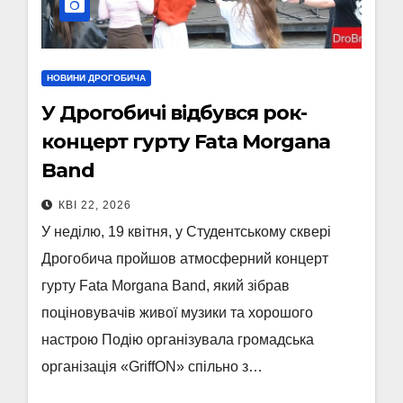
НОВИНИ ДРОГОБИЧА
У Дрогобичі відбувся рок-
концерт гурту Fata Morgana
Band
КВІ 22, 2026
У неділю, 19 квітня, у Студентському сквері
Дрогобича пройшов атмосферний концерт
гурту Fata Morgana Band, який зібрав
поціновувачів живої музики та хорошого
настрою Подію організувала громадська
організація «GriffON» спільно з…