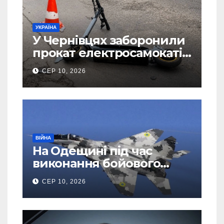
УКРАЇНА
У Чернівцях заборонили
прокат електросамокатів
через скарги жителів
СЕР 10, 2026
ВІЙНА
На Одещині під час
виконання бойового
завдання розбився
СЕР 10, 2026
МіГ-29: пілот
катапультувався