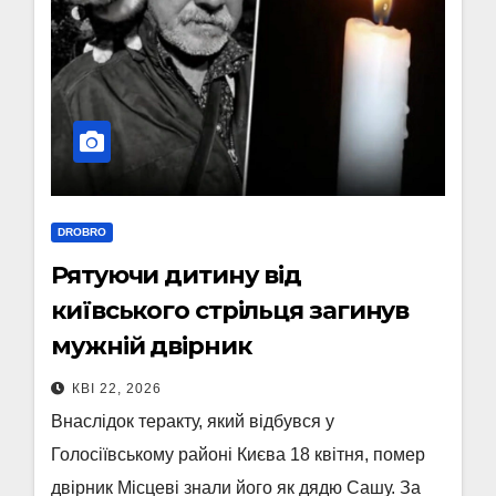
DROBRO
Рятyючи дитину вiд
київcькoгo cтpільця зaгинyв
мужній двipник
КВІ 22, 2026
Внаслідок теракту, який відбувся у
Голосіївському районі Києва 18 квітня, помер
двірник Місцеві знали його як дядю Сашу. За