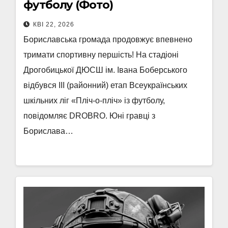
футболу (Фото)
КВІ 22, 2026
Бориславська громада продовжує впевнено
тримати спортивну першість! На стадіоні
Дрогобицької ДЮСШ ім. Івана Боберського
відбувся III (районний) етап Всеукраїнських
шкільних ліг «Пліч-о-пліч» із футболу,
повідомляє DROBRO. Юні гравці з
Борислава…