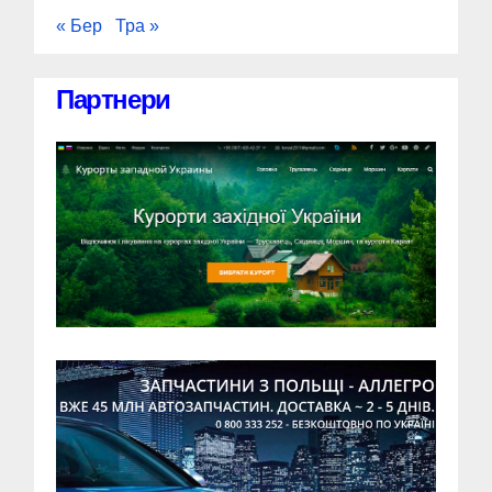
« Бер
Тра »
Партнери