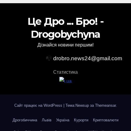
Це Дро ... Бро! -
Drogobychyna
Дізнайся новини першим!
📭
drobro.news24@gmail.com
Статистика
Сайт працює на WordPress
|
Тема:Newsup за
Themeansar
.
Дрогобиччина
Львів
Україна
Курорти
Криптовалюти