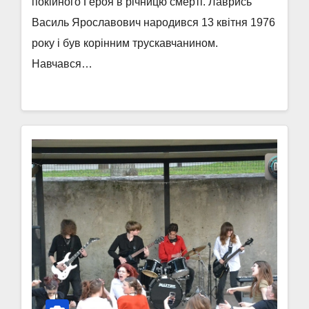
покійного Героя в річницю смерті. Лаврись
Василь Ярославович народився 13 квітня 1976
року і був корінним трускавчанином.
Навчався…