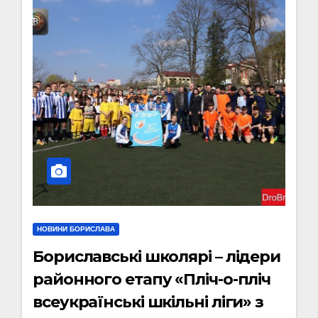
НОВИНИ БОРИСЛАВА
Бориславські школярі – лідери
районного етапу «Пліч-о-пліч
всеукраїнські шкільні ліги» з