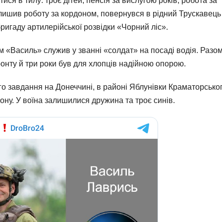
ся в тилу: троє дітей, пенсія за вислугою років, робота за
алишив роботу за кордоном, повернувся в рідний Трускавець 
ригаду артилерійської розвідки «Чорний ліс».
м «Василь» служив у званні «солдат» на посаді водія. Разом
ронту й три роки був для хлопців надійною опорою.
го завдання на Донеччині, в районі Яблунівки Краматорсько
ону. У воїна залишилися дружина та троє синів.