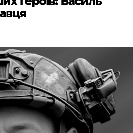
их Героїв: Василь
кавця