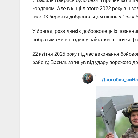
У Василя Лаврися було безліч причин залишити
кордоном. Але в кінці лютого 2022 року він з
вже 03 березня добровольцем пішов у 15-ту б
У бригаді розвідників доброволець із позивни
побратимами він їздив у найгарячіші точки ф
22 квітня 2025 року під час виконання бойово
району, Василь загинув від удару ворожого др