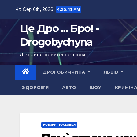
Перейти
Чт. Сер 6th, 2026
4:35:42 AM
до
вмісту
Це Дро ... Бро! -
Drogobychyna
Дізнайся новини першим!
ДРОГОБИЧЧИНА
ЛЬВІВ
ЗДОРОВ’Я
АВТО
ШОУ
КРИМІН
НОВИНИ ТРУСКАВЦЯ