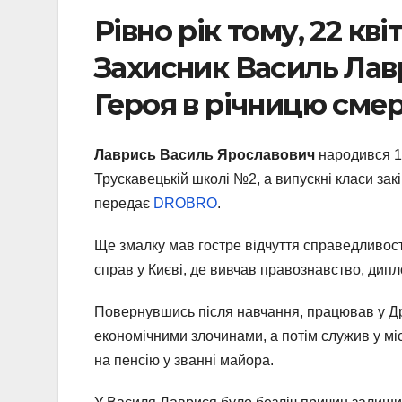
Рівно рік тому, 22 кві
Захисник Василь Лав
Героя в річницю смер
Лаврись Василь Ярославович
народився 13
Трускавецькій школі №2, а випускні класи зак
передає
DROBRO
.
Ще змалку мав гостре відчуття справедливості
справ у Києві, де вивчав правознавство, дипл
Повернувшись після навчання, працював у Др
економічними злочинами, а потім служив у мі
на пенсію у званні майора.