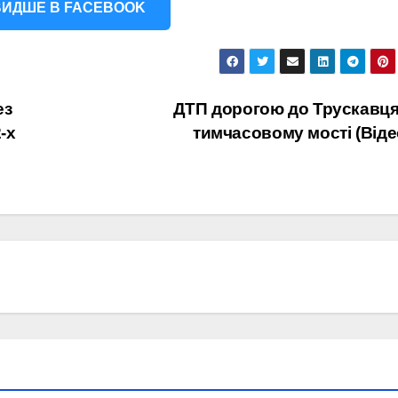
ИДШЕ В FACEBOOK
ез
ДТП дорогою до Трускавця
-х
тимчасовому мості (Віде