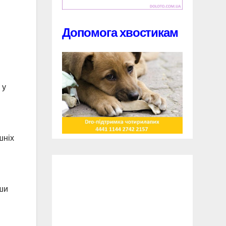
Допомога хвостикам
 у
шніх
вши