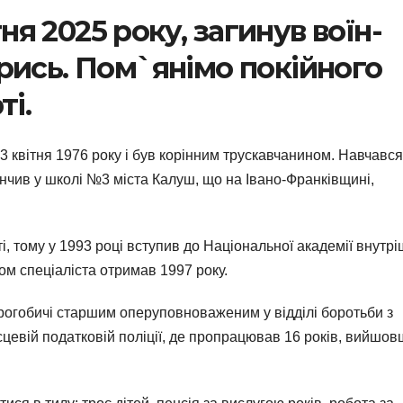
тня 2025 року, загинув воїн-
рись. Пом`янімо покійного
ті.
 квітня 1976 року і був корінним трускавчанином. Навчався
інчив у школі №3 міста Калуш, що на Івано-Франківщині,
, тому у 1993 році вступив до Національної академії внутрі
ом спеціаліста отримав 1997 року.
огобичі старшим оперуповноваженим у відділі боротьби з
сцевій податковій поліції, де пропрацював 16 років, вийшо