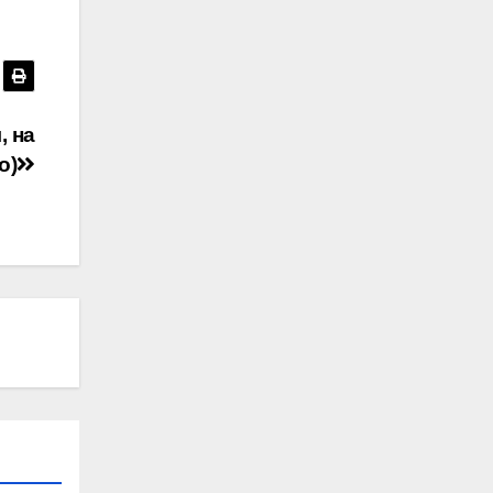
, на
о)