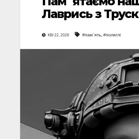
Пам`ятаємо наш
Лаврись з Трус
,
#пам`ять
#полеглі
КВІ 22, 2026