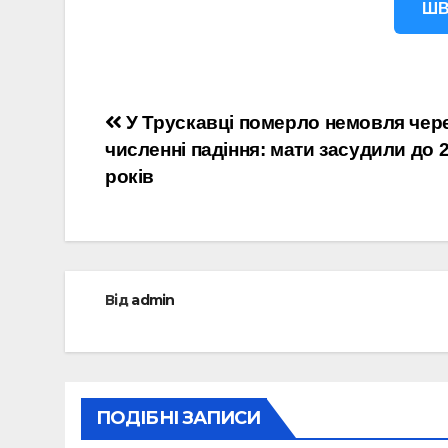
ШВ
Навігація
У Трускавці померло немовля чер
численні падіння: мати засудили до 2
записів
років
Від
admin
ПОДІБНІ ЗАПИСИ