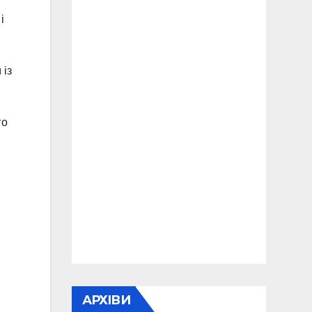
і
 із
го
АРХІВИ