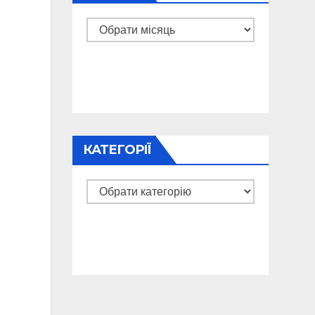
Архіви
КАТЕГОРІЇ
Категорії