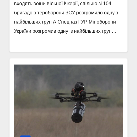
входять воїни вільної Ічкерії, спільно зі 104
бригадою тероборони ЗСУ розгромило одну з
найбільших груп А Спецназ ГУР Міноборони
України розгромив одну із найбільших груп…