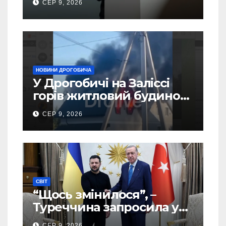
СЕР 9, 2026
України – новий рейтинг
SOCIS
НОВИНИ ДРОГОБИЧА
У Дрогобичі на Заліссі
горів житловий будинок
(Відео)
СЕР 9, 2026
СВІТ
“Щось змінилося”, –
Туреччина запросила у
США дозвіл передати
СЕР 9, 2026