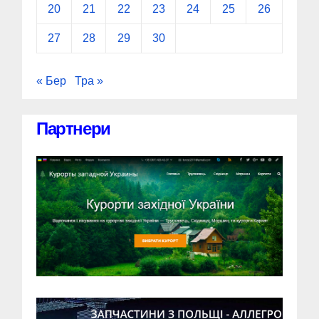
20
21
22
23
24
25
26
27
28
29
30
« Бер
Тра »
Партнери