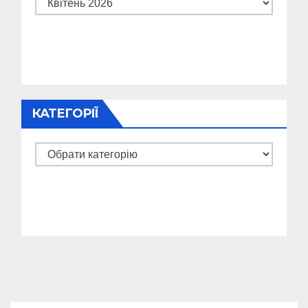
Архіви
КАТЕГОРІЇ
Категорії