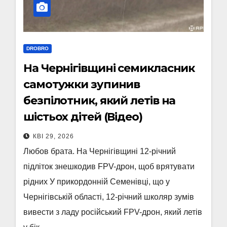
DROBRO
На Чернігівщині семикласник
самотужки зупинив
безпілотник, який летів на
шістьох дітей (Відео)
КВІ 29, 2026
Любов брата. На Чернігівщині 12-річний
підліток знешкодив FPV-дрон, щоб врятувати
рідних У прикордонній Семенівці, що у
Чернігівській області, 12-річний школяр зумів
вивести з ладу російський FPV-дрон, який летів