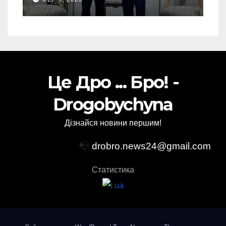
Україні ATACMS та M270
Це Дро ... Бро! -
Drogobychyna
Дізнайся новини першим!
📭
drobro.news24@gmail.com
Статистика