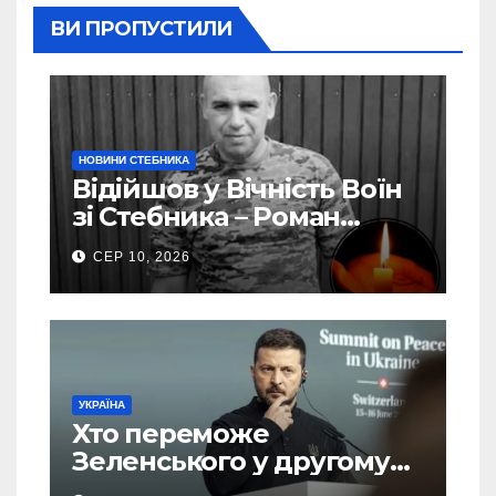
ВИ ПРОПУСТИЛИ
НОВИНИ СТЕБНИКА
Відійшов у Вічність Воїн
зі Стебника – Роман
Кучера
СЕР 10, 2026
УКРАЇНА
Хто переможе
Зеленського у другому
турі виборів президента