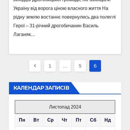
Україну від ворога ціною власного життя На
рідну землю востаннє повернулись два полеглі
Герої – 31-річний дрогобичанин Василь
Лаганяк…
Пагінація
1
…
5
6
записів
КАЛЕНДАР ЗАПИСІВ
Листопад 2024
Пн
Вт
Ср
Чт
Пт
Сб
Нд