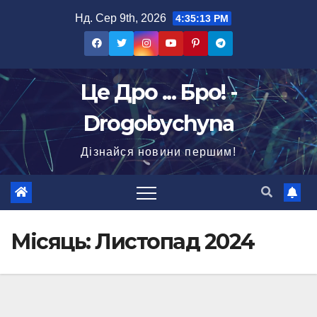
Перейти
Нд. Сер 9th, 2026
4:35:14 PM
до
вмісту
Це Дро ... Бро! -
Drogobychyna
Дізнайся новини першим!
Місяць:
Листопад 2024