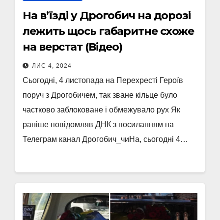
На в’їзді у Дрогобич на дорозі
лежить щось габаритне схоже
на верстат (Відео)
ЛИС 4, 2024
Сьогодні, 4 листопада на Перехресті Героїв
поруч з Дрогобичем, так зване кільце було
частково заблоковане і обмежувало рух Як
раніше повідомляв ДНК з посиланням на
Телеграм канал Дрогобич_чиНа, сьогодні 4…