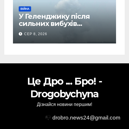
ВІЙНА
У Геленджику після
сильних вибухів
почалася масова
СЕР 8, 2026
евакуація
Це Дро ... Бро! -
Drogobychyna
Дізнайся новини першим!
📭
drobro.news24@gmail.com