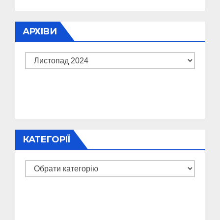
АРХІВИ
Архіви
КАТЕГОРІЇ
Категорії