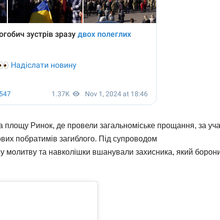
 площу Ринок, де провели загальноміське прощання, за уча
йових побратимів загиблого. Під супроводом
у молитву та навколішки вшанували захисника, який борон