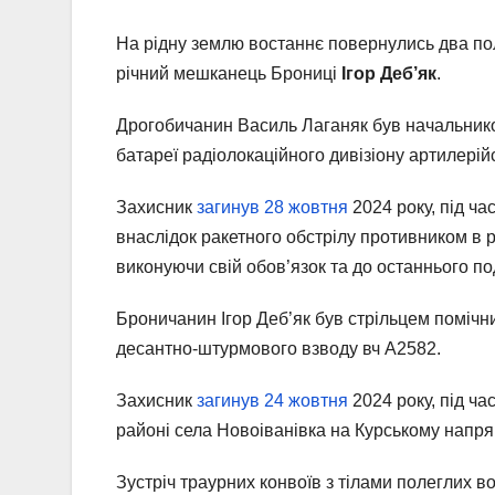
На рідну землю востаннє повернулись два пол
річний мешканець Брониці
Ігор Деб’як
.
Дрогобичанин Василь Лаганяк був начальником
батареї радіолокаційного дивізіону артилерійс
Захисник
загинув 28 жовтня
2024 року, під ча
внаслідок ракетного обстрілу противником в р
виконуючи свій обов’язок та до останнього по
Броничанин Ігор Деб’як був стрільцем поміч
десантно-штурмового взводу вч А2582.
Захисник
загинув 24 жовтня
2024 року, під ча
районі села Новоіванівка на Курському напря
Зустріч траурних конвоїв з тілами полеглих во