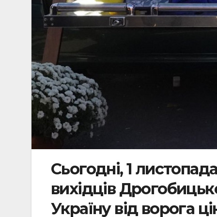
Сьогодні, 1 листопада
вихідців Дрогобицько
Україну від ворога ц