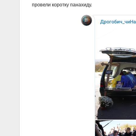
провели коротку панахиду.