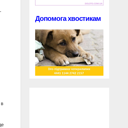
-
Допомога хвостикам
 в
де