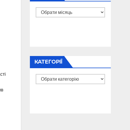
Архіви
КАТЕГОРІЇ
сті
Категорії
ив