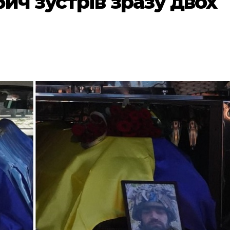
ич зустрів зразу двох