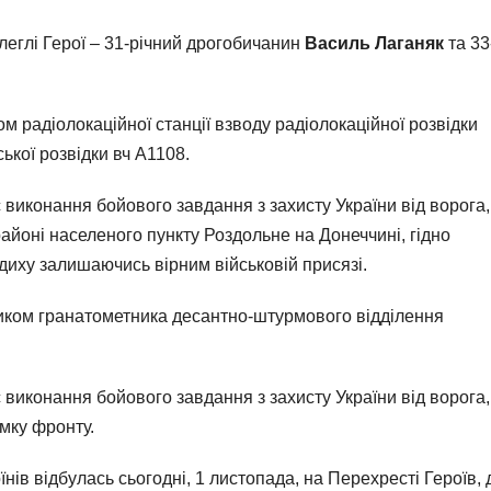
еглі Герої – 31-річний дрогобичанин
Василь Лаганяк
та 33
 радіолокаційної станції взводу радіолокаційної розвідки
ької розвідки вч А1108.
с виконання бойового завдання з захисту України від ворога,
айоні населеного пункту Роздольне на Донеччині, гідно
диху залишаючись вірним військовій присязі.
ником гранатометника десантно-штурмового відділення
с виконання бойового завдання з захисту України від ворога,
мку фронту.
їнів відбулась сьогодні, 1 листопада, на Перехресті Героїв, 