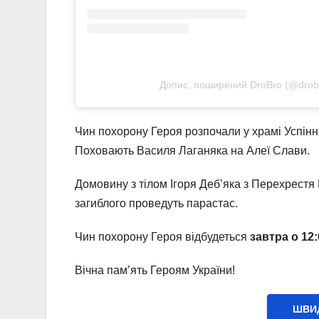
Допис, поширений DroBro (@drob
Чин похорону Героя розпочали у храмі Успінн
Поховають Василя Лаганяка на Алеї Слави.
Домовину з тілом Ігоря Деб’яка з Перехрестя 
загиблого проведуть парастас.
Чин похорону Героя відбудеться
завтра о 12:
Вічна пам’ять Героям України!
ШВИД