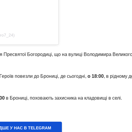
ro7_24)
я Пресвятої Богородиці, що на вулиці Володимира Великого
Героїв повезли до Брониці, де сьогодні,
о 18:00
, в рідному д
00
в Брониці, поховають захисника на кладовищі в селі.
ШЕ У НАС В ТELEGRAM