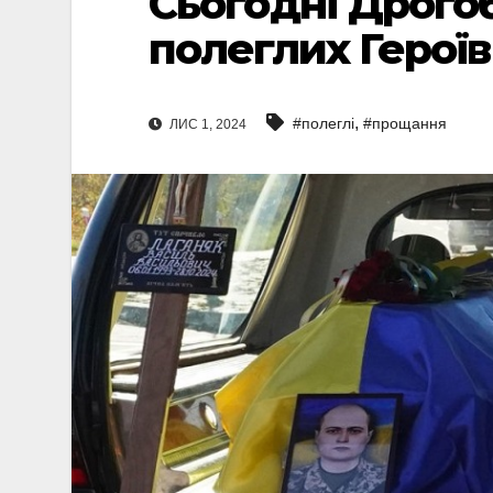
Сьогодні Дрогоб
полеглих Героїв
,
#полеглі
#прощання
ЛИС 1, 2024