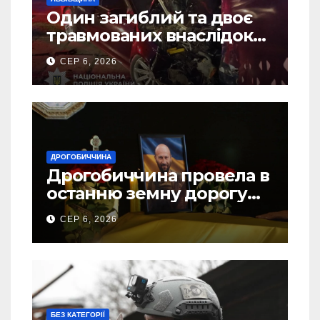
Один загиблий та двоє
травмованих внаслідок
ДТП на Самбірщині
СЕР 6, 2026
ДРОГОБИЧЧИНА
Дрогобиччина провела в
останню земну дорогу
свого Захисника – Олега
СЕР 6, 2026
Торського
БЕЗ КАТЕГОРІЇ