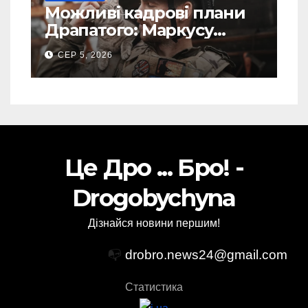
Можливі кадрові плани
Драпатого: Маркусу
пророкують важливу
СЕР 5, 2026
посаду у ЗСУ
Це Дро ... Бро! -
Drogobychyna
Дізнайся новини першим!
📭
drobro.news24@gmail.com
Статистика