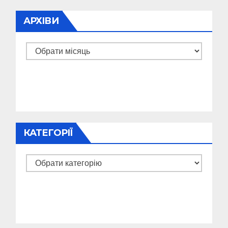
АРХІВИ
Архіви
КАТЕГОРІЇ
Категорії