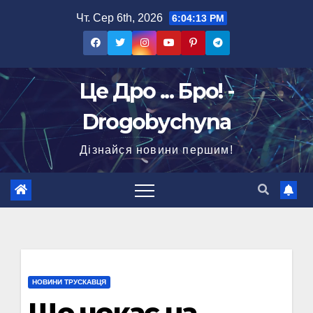
Перейти
Чт. Сер 6th, 2026
6:04:14 PM
до
вмісту
Це Дро ... Бро! -
Drogobychyna
Дізнайся новини першим!
НОВИНИ ТРУСКАВЦЯ
Що чекає на