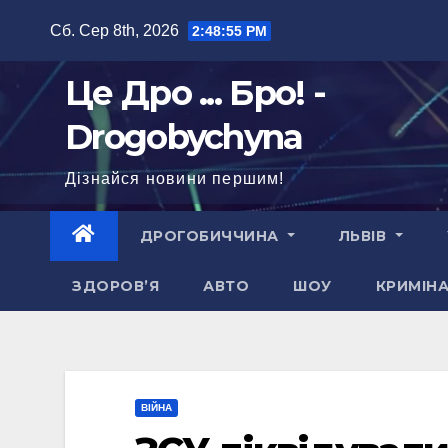
Перейти
Сб. Сер 8th, 2026
2:48:56 PM
до
вмісту
Це Дро ... Бро! -
Drogobychyna
Дізнайся новини першим!
ДРОГОБИЧЧИНА
ЛЬВІВ
ЗДОРОВ’Я
АВТО
ШОУ
КРИМІН
ВІЙНА