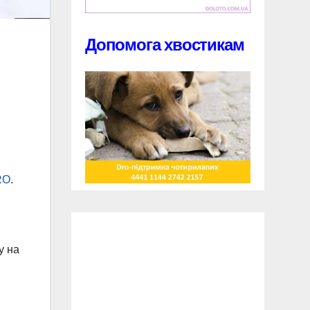
Допомога хвостикам
RO
.
у на