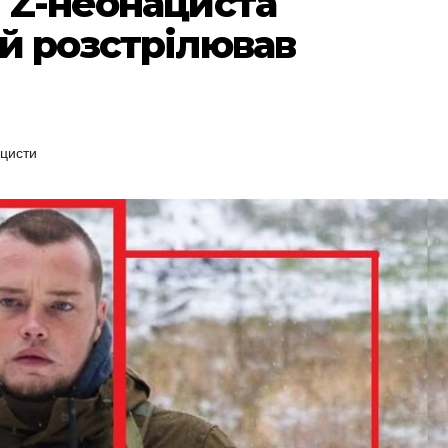
и Z-неонациста
ий розстрілював
цисти