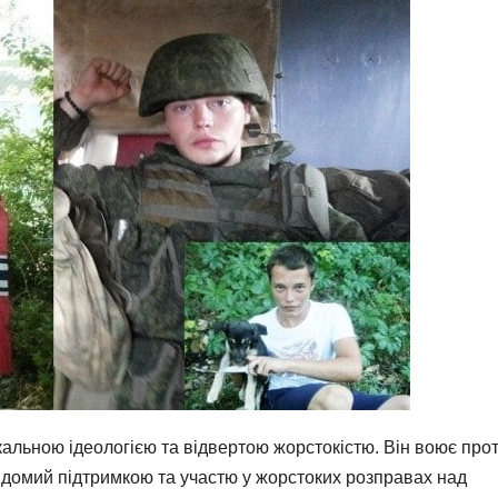
альною ідеологією та відвертою жорстокістю. Він воює про
” відомий підтримкою та участю у жорстоких розправах над