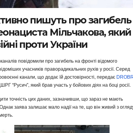
ктивно пишуть про загибель
еонациста Мільчакова, який
війні проти України
-каналів повідомили про загибель на фронті відомого
відоміших учасників праворадикальних рухів у росії. Серед
ровоєнні канали, що додає їй достовірності, передає
DROB
РГ “Русич”, який брав участь у бойових діях на боці росії.
дити точність цих даних, зазначивши, що зараз не мають
Однак заява залишає мало надії на те, що він живий з огляд
мерть.