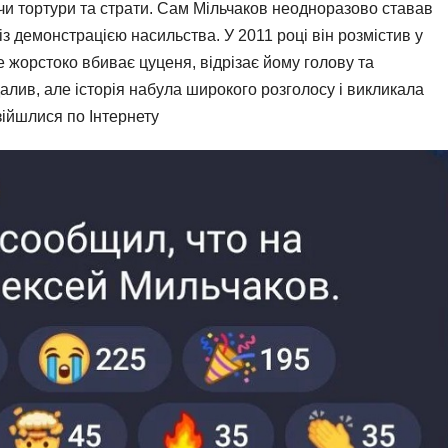
и тортури та страти. Сам Мільчаков неодноразово ставав
із демонстрацією насильства. У 2011 році він розмістив у
 жорстоко вбиває цуценя, відрізає йому голову та
алив, але історія набула широкого розголосу і викликала
зійшлися по Інтернету