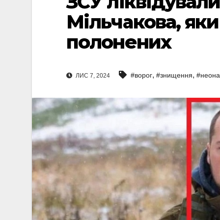
ЗСУ ліквідувал
Мільчакова, як
полонених
,
,
#ворог
#знищення
#неона
ЛИС 7, 2024