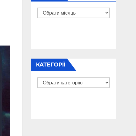
Архіви
КАТЕГОРІЇ
Категорії