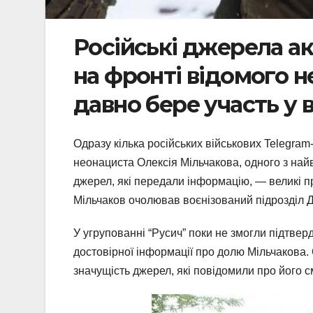
Російські джерела а
на фронті відомого н
давно бере участь у 
Одразу кілька російських військових Telegram
неонациста Олексія Мільчакова, одного з най
джерел, які передали інформацію, — великі п
Мільчаков очолював воєнізований підрозділ ДШ
У угрупованні “Русич” поки не змогли підтвер
достовірної інформації про долю Мільчакова. 
значущість джерел, які повідомили про його с