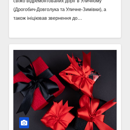
свіжо відремонтованих доріг в Уличному
(Дрогобич-Довголука та Уличне-Зимівки), а
також ініціював звернення до…