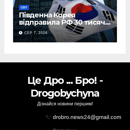
СВІТ
Південна Корея
відправила РФ 30 тисяч
тонн авіапалива
СЕР 7, 2026
Це Дро ... Бро! -
Drogobychyna
Дізнайся новини першим!
📭
drobro.news24@gmail.com