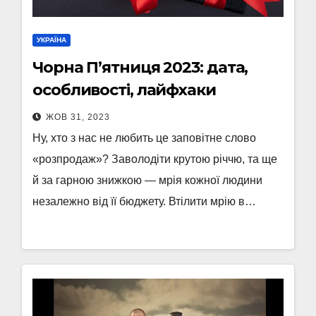
УКРАЇНА
Чорна П’ятниця 2023: дата,
особливості, лайфхаки
ЖОВ 31, 2023
Ну, хто з нас не любить це заповітне слово
«розпродаж»? Заволодіти крутою річчю, та ще
й за гарною знижкою — мрія кожної людини
незалежно від її бюджету. Втілити мрію в…