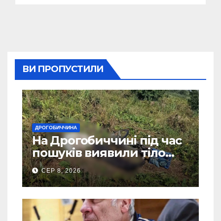
ВИ ПРОПУСТИЛИ
ДРОГОБИЧЧИНА
На Дрогобиччині під час
пошуків виявили тіло
зниклого чоловіка
СЕР 8, 2026