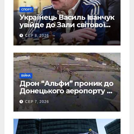
СПОРТ
Українець Василь Іванчук
увійде до Зали світової
шахової слави
СЕР 8, 2026
ВІЙНА
Дрон “Альфи” проник до
Донецького аеропорту та
спалив “Шахед” ще до
СЕР 7, 2026
запуску