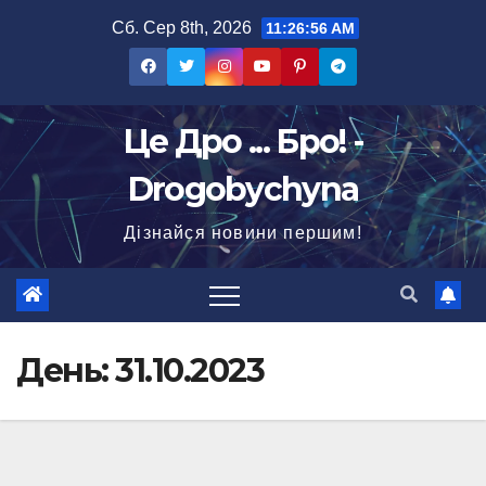
Перейти
Сб. Сер 8th, 2026
11:26:57 AM
до
вмісту
Це Дро ... Бро! -
Drogobychyna
Дізнайся новини першим!
День:
31.10.2023