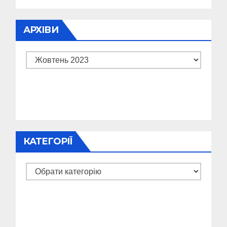
АРХІВИ
Архіви
КАТЕГОРІЇ
Категорії