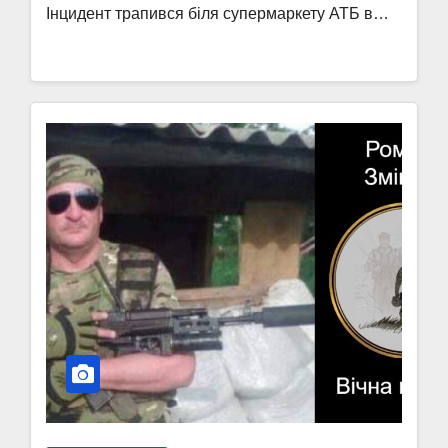
Інцидент трапився біля супермаркету АТБ в…