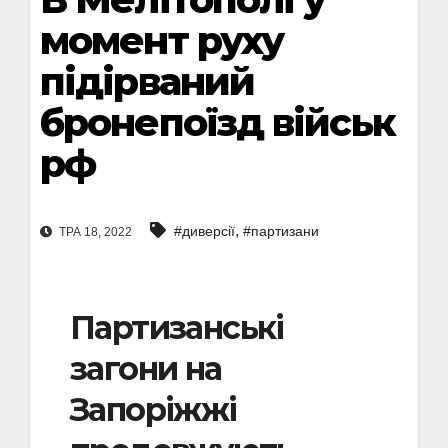
момент руху
підірваний
бронепоїзд військ
рф
,
#диверсії
#партизани
ТРА 18, 2022
Партизанські
загони на
Запоріжжі