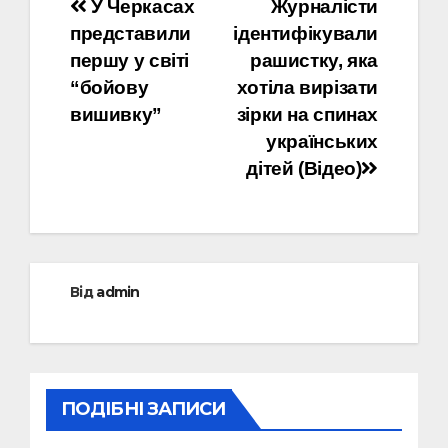
Навігація
У Черкасах
Журналісти
представили
ідентифікували
записів
першу у світі
рашистку, яка
“бойову
хотіла вирізати
вишивку”
зірки на спинах
українських
дітей (Відео)
Від
admin
ПОДІБНІ ЗАПИСИ