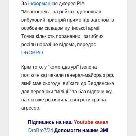
За
інформацією
джерел РІА
“Мелітополь”, на рейках здетонував
вибуховий пристрій прямо під вагоном із
особовим складом путінської армії.
Точна кількість поранених і загиблих
росіян наразі не відома, передає
DROBRO
.
Крім того, у “комендатурі” (зелена
поліклініка) чекали генерал-майора з рф,
який мав сьогодні виїхати до Бердянська
для перевірки “міліції” та баз відпочинку,
на які вже роззявила свої роти країна-
агресор.
Підпишись на наш
Youtube канал
DroBro7/24
Допомогти нашим ЗМІ