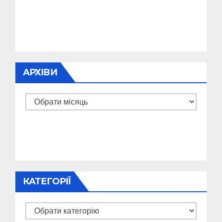
АРХІВИ
Архіви
КАТЕГОРІЇ
Категорії