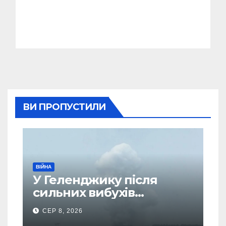
ВИ ПРОПУСТИЛИ
ВІЙНА
У Геленджику після
сильних вибухів
почалася масова
СЕР 8, 2026
евакуація