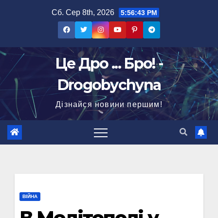
Перейти
Сб. Сер 8th, 2026
5:56:44 PM
до
вмісту
Це Дро ... Бро! -
Drogobychyna
Дізнайся новини першим!
ВІЙНА
В Мелітополі у