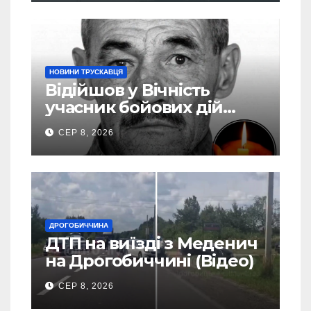
НОВИНИ ТРУСКАВЦЯ
Відійшов у Вічність
учасник бойових дій
Василь Іваникович зі
СЕР 8, 2026
Станилі
ДРОГОБИЧЧИНА
ДТП на виїзді з Меденич
на Дрогобиччині (Відео)
СЕР 8, 2026