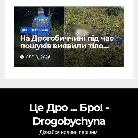
ДРОГОБИЧЧИНА
На Дрогобиччині під час
пошуків виявили тіло
зниклого чоловіка (Фото)
СЕР 8, 2026
Це Дро ... Бро! -
Drogobychyna
Дізнайся новини першим!