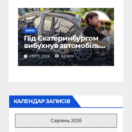
ВІЙНА
Під Єкатеринбургом
вибухнув автомобіль
голови компанії-
СЕР 5, 2026
ADMIN
виробника дронів
“Упир” – перші
подробиці
КАЛЕНДАР ЗАПИСІВ
Серпень 2026