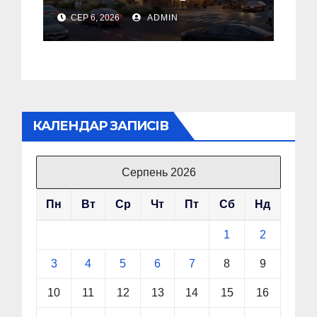
Дрогобичі? (Фото)
СЕР 6, 2026
ADMIN
КАЛЕНДАР ЗАПИСІВ
Серпень 2026
Пн
Вт
Ср
Чт
Пт
Сб
Нд
1
2
3
4
5
6
7
8
9
10
11
12
13
14
15
16