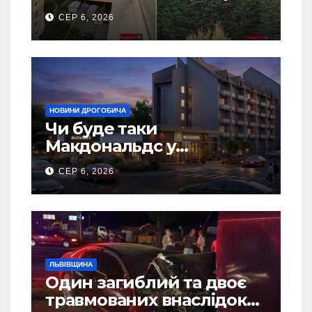
5 гаражів (Відео)
СЕР 6, 2026
НОВИНИ ДРОГОБИЧА
Чи буде таки
Макдональдс у
Дрогобичі? (Фото)
СЕР 6, 2026
ЛЬВІВЩИНА
Один загиблий та двоє
травмованих внаслідок