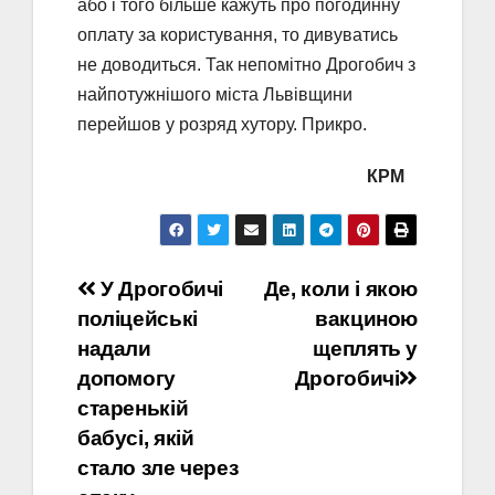
або і того більше кажуть про погодинну
оплату за користування, то дивуватись
не доводиться. Так непомітно Дрогобич з
найпотужнішого міста Львівщини
перейшов у розряд хутору. Прикро.
КРМ
Навігація
У Дрогобичі
Де, коли і якою
поліцейські
вакциною
записів
надали
щеплять у
допомогу
Дрогобичі
старенькій
бабусі, якій
стало зле через