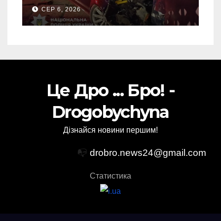
ДТП на Самбірщині
СЕР 6, 2026
Це Дро ... Бро! -
Drogobychyna
Дізнайся новини першим!
📭
drobro.news24@gmail.com
Статистика