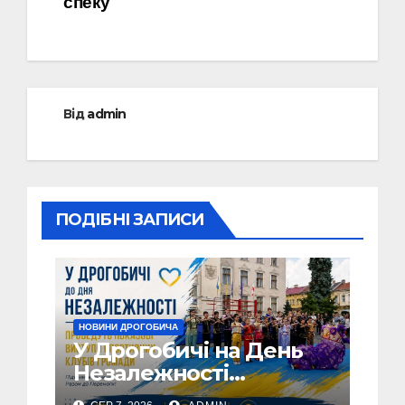
спеку
Від
admin
ПОДІБНІ ЗАПИСИ
НОВИНИ ДРОГОБИЧА
У Дрогобичі на День
Незалежності
виступатимуть