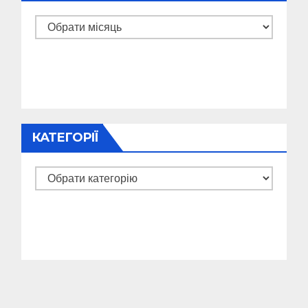
Архіви
КАТЕГОРІЇ
Категорії