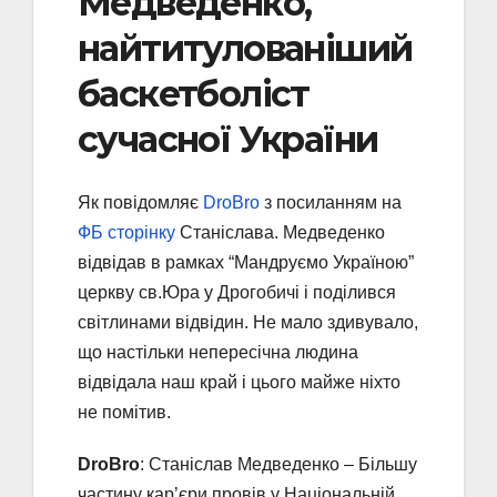
Медведенко,
найтитулованіший
баскетболіст
сучасної України
Як повідомляє
DroBro
з посиланням на
ФБ сторінку
Станіслава. Медведенко
відвідав в рамках “Мандруємо Україною”
церкву св.Юра у Дрогобичі і поділився
світлинами відвідин. Не мало здивувало,
що настільки непересічна людина
відвідала наш край і цього майже ніхто
не помітив.
DroBro
: Станіслав Медведенко – Більшу
частину кар’єри провів у Національній