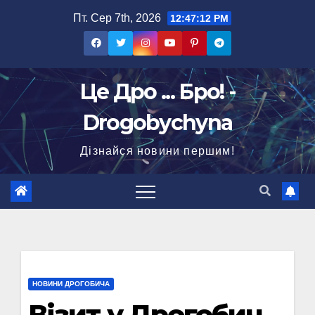
Перейти
Пт. Сер 7th, 2026
12:47:13 PM
до
вмісту
Це Дро ... Бро! -
Drogobychyna
Дізнайся новини першим!
НОВИНИ ДРОГОБИЧА
Візит у Дрогобич