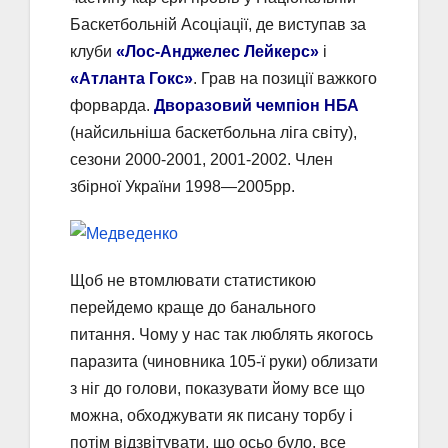
Баскетбольній Асоціації, де виступав за
клуби
«Лос-Анджелес Лейкерс»
і
«Атланта Гокс»
. Грав на позиції важкого
форварда.
Дворазовий чемпіон НБА
(найсильніша баскетбольна ліга світу),
сезони 2000-2001, 2001-2002. Член
збірної України 1998—2005рр.
Щоб не втомлювати статистикою
перейдемо краще до банального
питання. Чому у нас так люблять якогось
паразита (чиновника 105-ї руки) облизати
з ніг до голови, показувати йому все що
можна, обходжувати як писану торбу і
потім відзвітувати, що осьо було, все