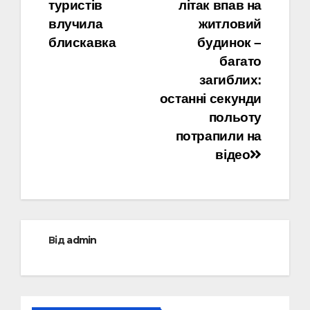
туристів
літак впав на
записів
влучила
житловий
блискавка
будинок –
багато
загиблих:
останні секунди
польоту
потрапили на
відео
Від
admin