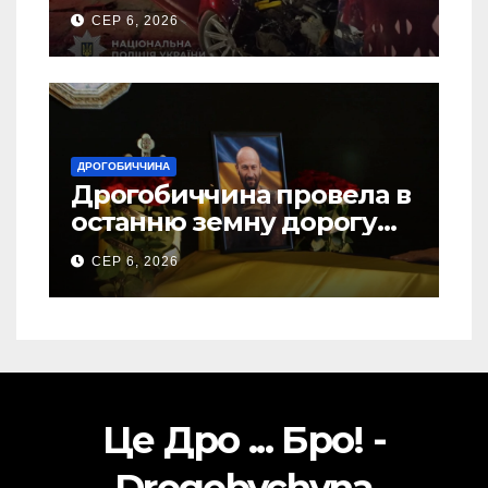
ДТП на Самбірщині
СЕР 6, 2026
ДРОГОБИЧЧИНА
Дрогобиччина провела в
останню земну дорогу
свого Захисника – Олега
СЕР 6, 2026
Торського
Це Дро ... Бро! -