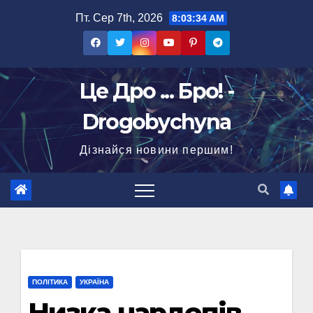
Перейти
Пт. Сер 7th, 2026
8:03:35 AM
до
вмісту
Це Дро ... Бро! -
Drogobychyna
Дізнайся новини першим!
ПОЛІТИКА
УКРАЇНА
Низка нардепів