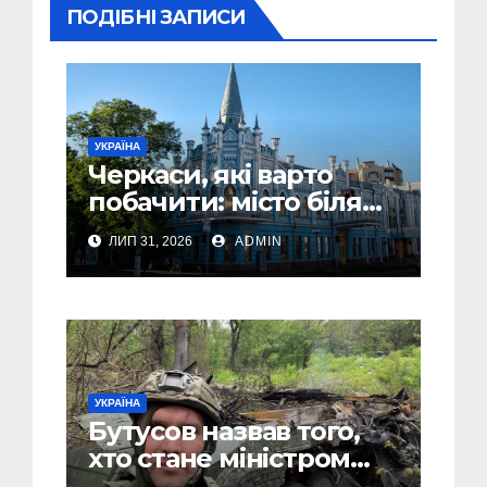
ПОДІБНІ ЗАПИСИ
УКРАЇНА
Черкаси, які варто
побачити: місто біля
Дніпра, зелені парки
ЛИП 31, 2026
ADMIN
та місця з особливою
атмосферою
УКРАЇНА
Бутусов назвав того,
хто стане міністром
оборони України, і