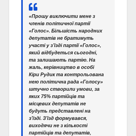
«Прошу виключити мене з
членів політичної партії
«Голос». Більшість народних
депутатів не братимуть
участі у з’їзді партії «Голос»,
який відбудеться сьогодні,
та залишають партію. На
жаль, керівництво в особі
Кіри Рудик та контрольована
нею політична рада «Голосу»
штучно створили умови, за
яких 75% партійців та
місцевих депутатів не
будуть представлені на
з’їзді. З’їзд формувався,
виходячи не з кількості
партійців та депутатів,