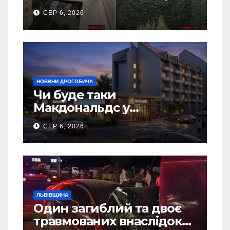
5 гаражів (Відео)
СЕР 6, 2026
НОВИНИ ДРОГОБИЧА
Чи буде таки
Макдональдс у
Дрогобичі? (Фото)
СЕР 6, 2026
ЛЬВІВЩИНА
Один загиблий та двоє
травмованих внаслідок