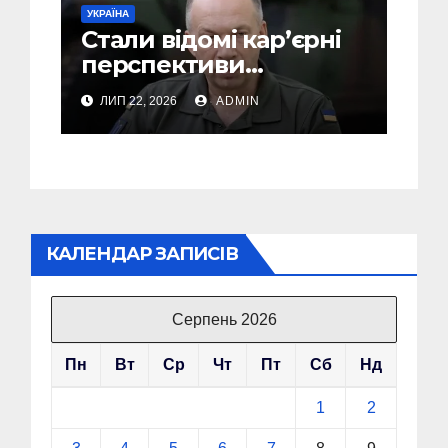
УКРАЇНА
Стали відомі кар’єрні
перспективи
Сирського після
ЛИП 22, 2026
ADMIN
звільнення з посади
Головкому ВСУ
КАЛЕНДАР ЗАПИСІВ
Серпень 2026
Пн
Вт
Ср
Чт
Пт
Сб
Нд
1
2