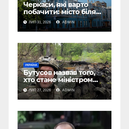
Черкаси, які варто
побачити: місто біля
Дніпра, зелені парки
ЛИП 31, 2026
ADMIN
та місця з особливою
атмосферою
УКРАЇНА
Бутусов назвав того,
хто стане міністром
оборони України, і
ЛИП 27, 2026
ADMIN
пояснив, чому інакше
не може бути