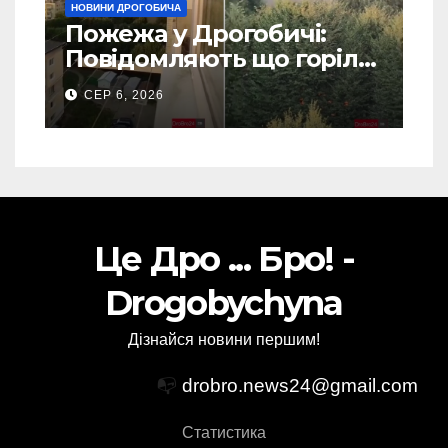
НОВИНИ ДРОГОБИЧА
Пожежа у Дрогобичі:
Повідомляють що горіло
5 гаражів (Відео)
СЕР 6, 2026
Це Дро ... Бро! -
Drogobychyna
Дізнайся новини першим!
📭
drobro.news24@gmail.com
Статистика