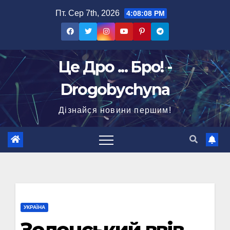
Перейти
Пт. Сер 7th, 2026
4:08:09 PM
до
вмісту
Це Дро ... Бро! -
Drogobychyna
Дізнайся новини першим!
УКРАЇНА
Зеленський ввів