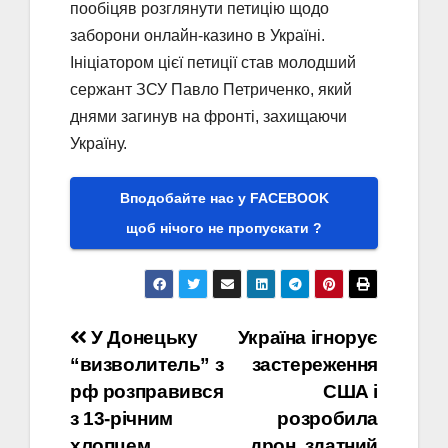
пообіцяв розглянути петицію щодо
заборони онлайн-казино в Україні.
Ініціатором цієї петиції став молодший
сержант ЗСУ Павло Петриченко, який
днями загинув на фронті, захищаючи
Україну.
Вподобайте нас у FACEBOOK
щоб нічого не пропускати ?
Навігація
У Донецьку
Україна ігнорує
“визволитель” з
застереження
записів
рф розправився
США і
з 13-річним
розробила
хлопцем
дрон, здатний