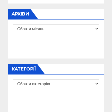
АРХІВИ
Архіви
КАТЕГОРІЇ
Категорії