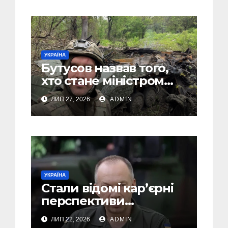
УКРАЇНА
Бутусов назвав того,
хто стане міністром
оборони України, і
ЛИП 27, 2026
ADMIN
пояснив, чому інакше
не може бути
УКРАЇНА
Стали відомі кар’єрні
перспективи
Сирського після
ЛИП 22, 2026
ADMIN
звільнення з посади