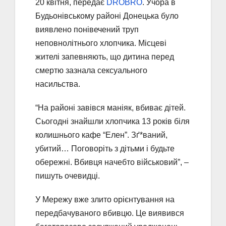
20 квітня, передає
DROBRO
. Учора в
Будьонівському районі Донецька було
виявлено понівечений труп
неповнолітнього хлопчика. Місцеві
жителі запевняють, що дитина перед
смертю зазнала сексуального
насильства.
“На районі завівся маніяк, вбиває дітей.
Сьогодні знайшли хлопчика 13 років біля
колишнього кафе “Елен”. Зґ*ваний,
убитий… Поговоріть з дітьми і будьте
обережні. Вбивця начебто військовий”, –
пишуть очевидці.
У Мережу вже злито орієнтування на
передбачуваного вбивцю. Це виявився