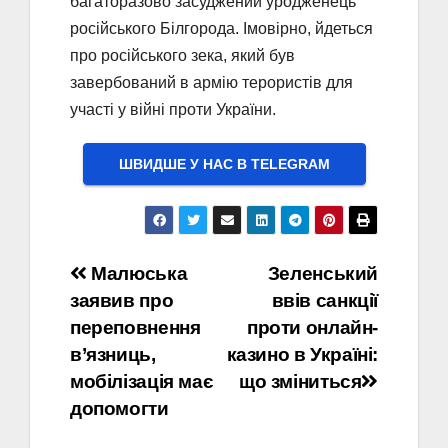
багаторазово засуджений уродженець
російського Білгорода. Імовірно, йдеться
про російського зека, який був
завербований в армію терористів для
участі у війні проти України.
ШВИДШЕ У НАС В ТELEGRAM
Навігація
Малюська
Зеленський
заявив про
ввів санкції
записів
переповнення
проти онлайн-
в’язниць,
казино в Україні:
мобілізація має
що зміниться
допомогти