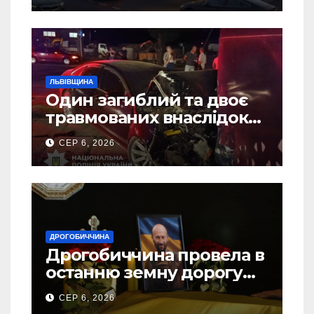
ЛЬВІВЩИНА
Один загиблий та двоє
травмованих внаслідок
ДТП на Самбірщині
СЕР 6, 2026
ДРОГОБИЧЧИНА
Дрогобиччина провела в
останню земну дорогу
свого Захисника – Олега
СЕР 6, 2026
Торського