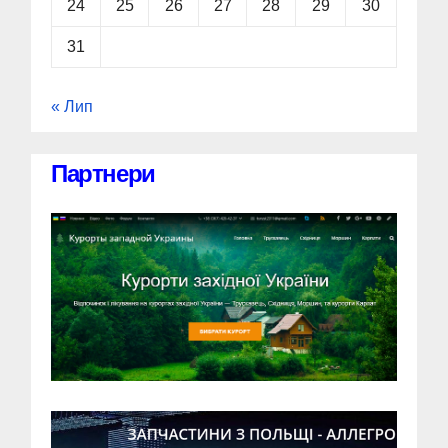
24
25
26
27
28
29
30
31
« Лип
Партнери