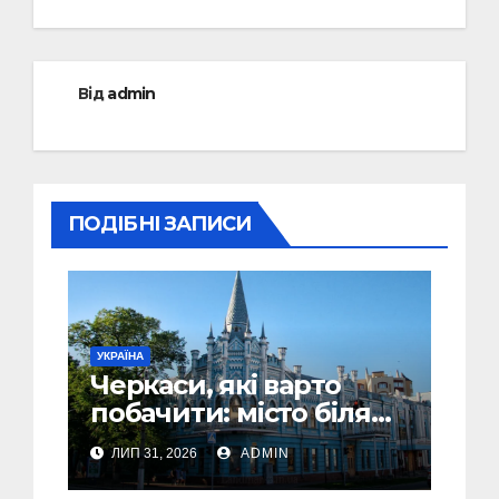
Від
admin
ПОДІБНІ ЗАПИСИ
УКРАЇНА
Черкаси, які варто
побачити: місто біля
Дніпра, зелені парки
ЛИП 31, 2026
ADMIN
та місця з особливою
атмосферою