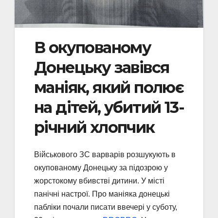
В окупованому
Донецьку завівся
маніяк, який полює
на дітей, убитий 13-
річний хлопчик
Військового ЗС варварів розшукують в
окупованому Донецьку за підозрою у
жорстокому вбивстві дитини. У місті
панічні настрої. Про маніяка донецькі
пабліки почали писати ввечері у суботу,