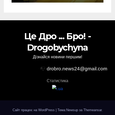
Це Дро ... Бро! -
Drogobychyna
Дізнайся новини першим!
📭
drobro.news24@gmail.com
Статистика
Сайт працює на WordPress
|
Тема:Newsup за
Themeansar
.