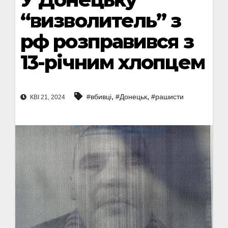
“визволитель” з
рф розправився з
13-річним хлопцем
,
,
#вбивці
#Донецьк
#рашисти
КВІ 21, 2024