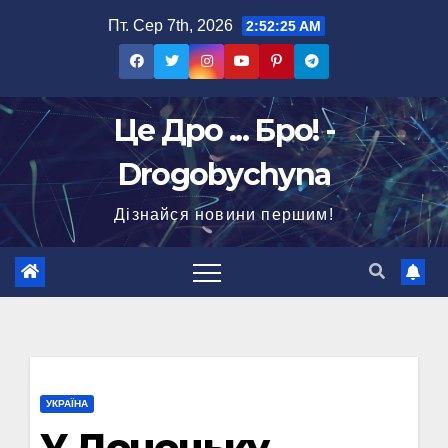
Перейти
Пт. Сер 7th, 2026
2:52:25 AM
до
вмісту
Це Дро ... Бро! -
Drogobychyna
Дізнайся новини першим!
УКРАЇНА
У Донецьку