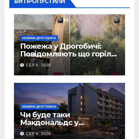
ВИ ПРОПУСТИЛИ
НОВИНИ ДРОГОБИЧА
Пожежа у Дрогобичі:
Повідомляють що горіло
5 гаражів (Відео)
СЕР 6, 2026
НОВИНИ ДРОГОБИЧА
Чи буде таки
Макдональдс у
Дрогобичі? (Фото)
СЕР 6, 2026