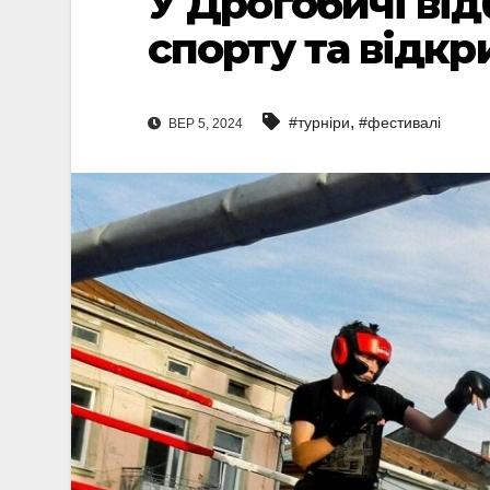
У Дрогобичі ві
спорту та відкр
,
#турніри
#фестивалі
ВЕР 5, 2024