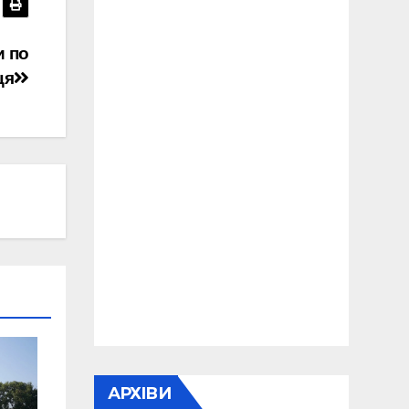
и по
ця
АРХІВИ