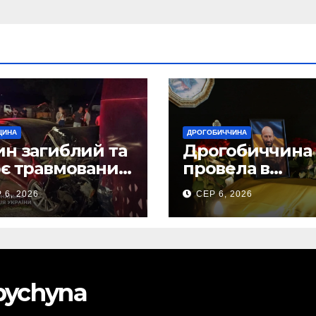
ЩИНА
ДРОГОБИЧЧИНА
н загиблий та
Дрогобиччина
є травмованих
провела в
слідок ДТП на
останню земну
 6, 2026
СЕР 6, 2026
бірщині
дорогу свого
Захисника – Ол
Торського
obychyna