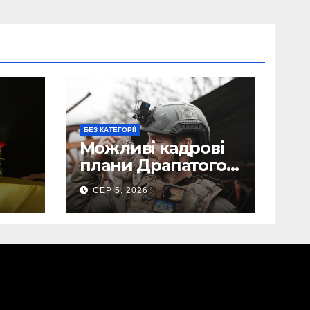
БЕЗ КАТЕГОРІЇ
Можливі кадрові
плани Драпатого:
Маркусу
СЕР 5, 2026
пророкують
ега
важливу посаду у
ЗСУ