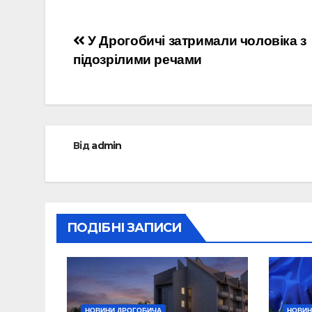
Навігація
У Дрогобичі затримали чоловіка з
підозрілими речами
записів
Від
admin
ПОДІБНІ ЗАПИСИ
НОВИНИ ДРОГОБИЧА
НОВИН