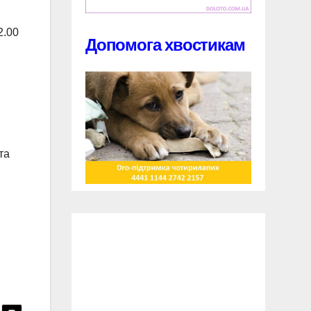
2.00
Допомога хвостикам
та