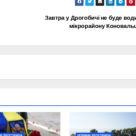
Завтра у Дрогобичі не буде вод
мікрорайону Коноваль
И ДРОГОБИЧА
НОВИНИ ДРОГОБИЧА