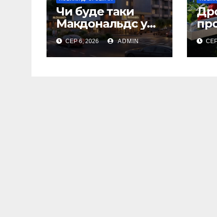
Чи буде таки
Др
Макдональдс у
пр
Дрогобичі?
по
СЕР 6, 2026
ADMIN
СЕР
(Фото)
Ол