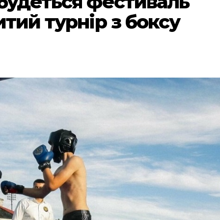
дбудеться фестиваль
итий турнір з боксу