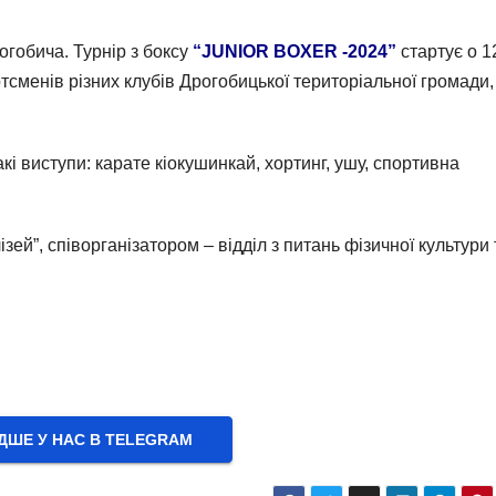
огобича. Турнір з боксу
“JUNIOR BOXER -2024”
стартує о 1
тсменів різних клубів Дрогобицької територіальної громади,
кі виступи: карате кіокушинкай, хортинг, ушу, спортивна
зей”, співорганізатором – відділ з питань фізичної культури 
ШЕ У НАС В ТELEGRAM