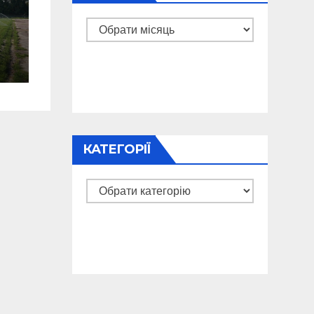
Архіви
о)
КАТЕГОРІЇ
Категорії