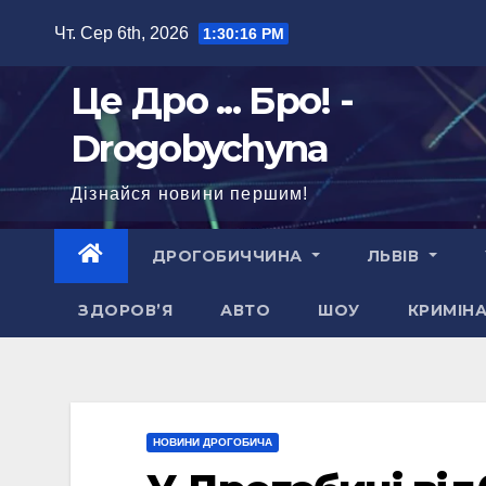
Перейти
Чт. Сер 6th, 2026
1:30:18 PM
до
вмісту
Це Дро ... Бро! -
Drogobychyna
Дізнайся новини першим!
ДРОГОБИЧЧИНА
ЛЬВІВ
ЗДОРОВ’Я
АВТО
ШОУ
КРИМІН
НОВИНИ ДРОГОБИЧА