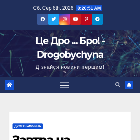
Перейти
Сб. Сер 8th, 2026
8:20:52 AM
до
вмісту
Це Дро ... Бро! -
Drogobychyna
Дізнайся новини першим!
ДРОГОБИЧЧИНА
Завтра на