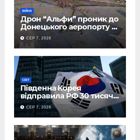
ВІЙНА
Дрон “Альфи” проник до
Донецького аеропорту та
спалив “Шахед” ще до
СЕР 7, 2026
запуску
СВІТ
Південна Корея
відправила РФ 30 тисяч
тонн авіапалива
СЕР 7, 2026