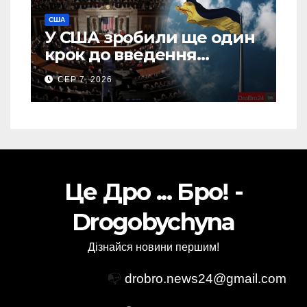
США
У США зробили ще один
крок до введення
“пекельних санкцій”
СЕР 7, 2026
проти Росії
Це Дро ... Бро! -
Drogobychyna
Дізнайся новини першим!
📭
drobro.news24@gmail.com