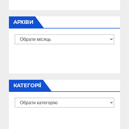
АРХІВИ
Архіви
КАТЕГОРІЇ
Категорії