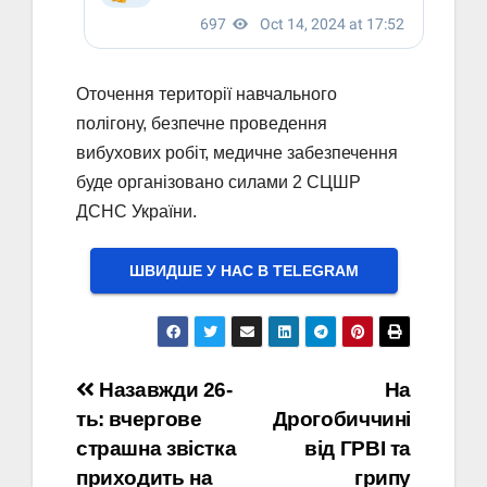
Оточення території навчального
полігону, безпечне проведення
вибухових робіт, медичне забезпечення
буде організовано силами 2 СЦШР
ДСНС України.
ШВИДШЕ У НАС В ТELEGRAM
Навігація
Назавжди 26-
На
ть: вчергове
Дрогобиччині
записів
страшна звістка
від ГРВІ та
приходить на
грипу