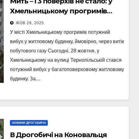
Мить – і 3 поверхів не стало: у
Хмельницькому прогримів
вибух у житловому будинку
ЖОВ 28, 2025
У місті Хмельницькому прогримів потужний
вибух у житловому будинку, ймовірно, через витік
побутового газу Сьогодні, 28 жовтня, у
Хмельницькому на вулиці Тернопільській стався
потужний вибух у багатоповерховому житловому
будинку. За…
НОВИНИ ДРОГОБИЧА
В Дрогобичі на Коновальця