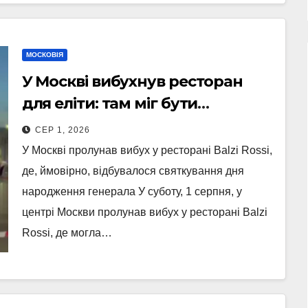
МОСКОВІЯ
У Москві вибухнув ресторан
для еліти: там міг бути
Головком ВКС РФ Чайко і багато
СЕР 1, 2026
військових – ЗМІ
У Москві пролунав вибух у ресторані Balzi Rossi,
де, ймовірно, відбувалося святкування дня
народження генерала У суботу, 1 серпня, у
центрі Москви пролунав вибух у ресторані Balzi
Rossi, де могла…