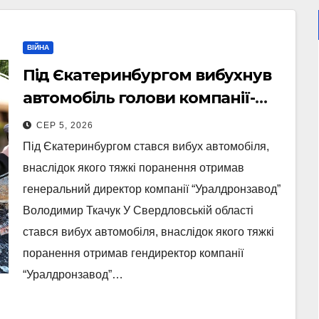
ВІЙНА
Під Єкатеринбургом вибухнув
автомобіль голови компанії-
виробника дронів “Упир” –
СЕР 5, 2026
перші подробиці
Під Єкатеринбургом стався вибух автомобіля,
внаслідок якого тяжкі поранення отримав
генеральний директор компанії “Уралдронзавод”
Володимир Ткачук У Свердловській області
стався вибух автомобіля, внаслідок якого тяжкі
поранення отримав гендиректор компанії
“Уралдронзавод”…