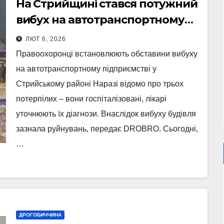
На Стрийщині стався потужний
вибух на автотранспортному
підприємстві (Відео)
ЛЮТ 6, 2026
Правоохоронці встановлюють обставини вибуху
на автотранспортному підприємстві у
Стрийському районі Наразі відомо про трьох
потерпілих – вони госпіталізовані, лікарі
уточнюють їх діагнози. Внаслідок вибуху будівля
зазнала руйнувань, передає DROBRO. Сьогодні,
…
ДРОГОБИЧЧИНА