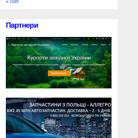
« Лип
Партнери