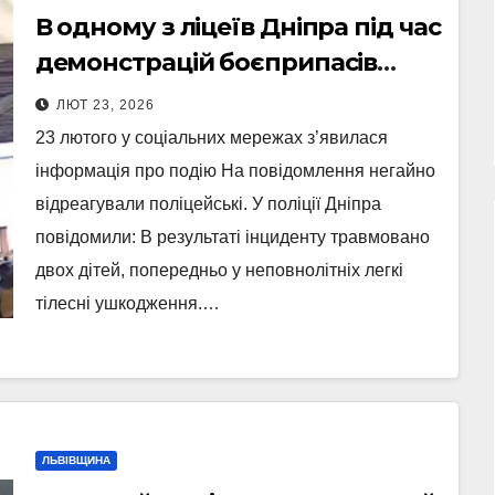
В одному з ліцеїв Дніпра під час
демонстрацій боєприпасів
стався вибух (Відео)
ЛЮТ 23, 2026
23 лютого у соціальних мережах з’явилася
інформація про подію На повідомлення негайно
відреагували поліцейські. У поліції Дніпра
повідомили: В результаті інциденту травмовано
двох дітей, попередньо у неповнолітніх легкі
тілесні ушкодження.…
ЛЬВІВЩИНА