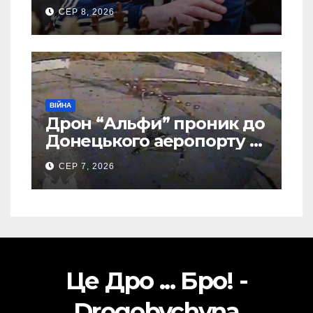
шахової слави
СЕР 8, 2026
ВІЙНА
Дрон “Альфи” проник до
Донецького аеропорту та
спалив “Шахед” ще до
СЕР 7, 2026
запуску
Це Дро ... Бро! -
Drogobychyna