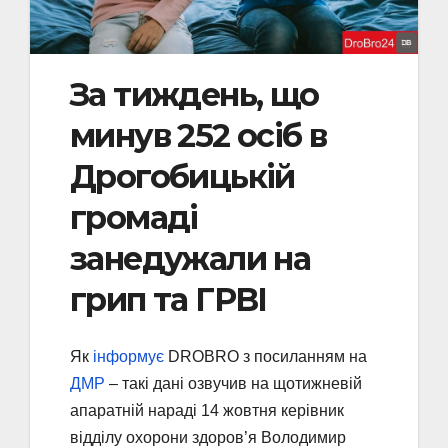
За тиждень, що
минув 252 осіб в
Дрогобицькій
громаді
занедужали на
грип та ГРВІ
Як
інформує
DROBRO з посиланням на
ДМР
– такі дані озвучив на щотижневій
апаратній нараді 14 жовтня керівник
відділу охорони здоров’я Володимир