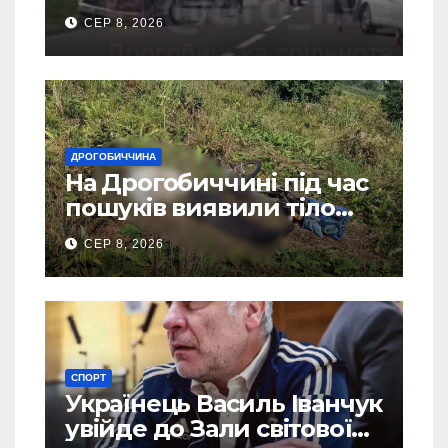
СЕР 8, 2026
ДРОГОБИЧЧИНА
На Дрогобиччині під час
пошуків виявили тіло
зниклого чоловіка
СЕР 8, 2026
СПОРТ
Українець Василь Іванчук
увійде до Зали світової