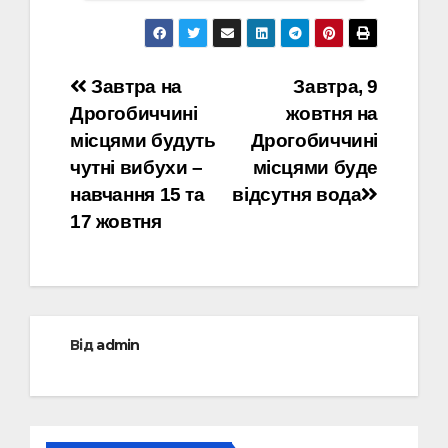
Навігація
Завтра на
Завтра, 9
Дрогобиччині
жовтня на
записів
місцями будуть
Дрогобиччині
чутні вибухи –
місцями буде
навчання 15 та
відсутня вода
17 жовтня
Від
admin