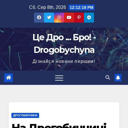
Перейти
Сб. Сер 8th, 2026
12:12:19 PM
до
вмісту
Це Дро ... Бро! -
Drogobychyna
Дізнайся новини першим!
ДРОГОБИЧЧИНА
На Дрогобиччині