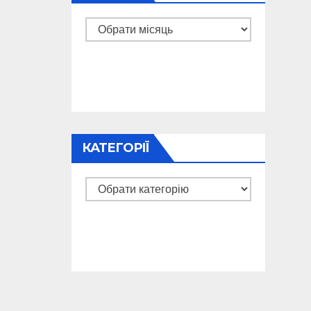
Архіви
КАТЕГОРІЇ
Категорії