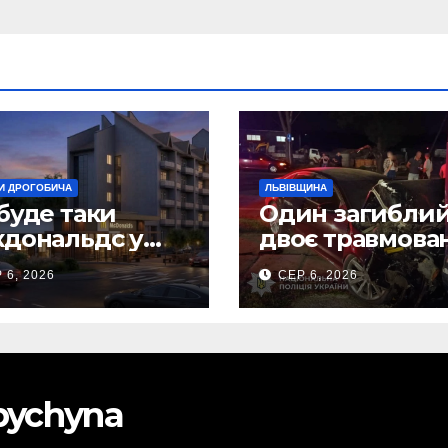
И ДРОГОБИЧА
ЛЬВІВЩИНА
буде таки
Один загиблий
дональдс у
двоє травмова
гобичі? (Фото)
внаслідок ДТП 
 6, 2026
СЕР 6, 2026
Самбірщині
obychyna