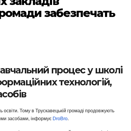
іх закладів
громади забезпечать
навчальний процес у школі
формаційних технологій,
асобів
ть освіти. Тому в Трускавецькій громаді продовжують
ними засобами, інформує
DroBro
.