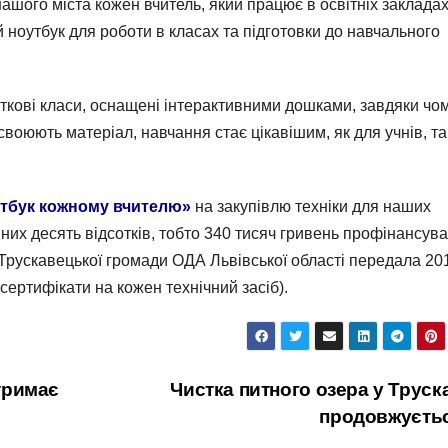
ашого міста кожен вчитель, який працює в освітніх заклада
ноутбук для роботи в класах та підготовки до навчального
аткові класи, оснащені інтерактивними дошками, завдяки чо
своюють матеріал, навчання стає цікавішим, як для учнів, так
тбук кожному вчителю»
на закупівлю техніки для наших
з них десять відсотків, тобто 340 тисяч гривень профінансув
Трускавецької громади ОДА Львівської області передала 20
ертифікати на кожен технічний засіб).
тримає
Чистка питного озера у Труск
продовжуєть