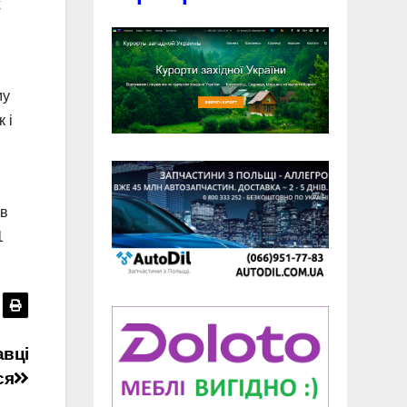
х
му
 і
ав
1
авці
ся