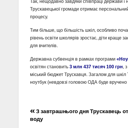
Так, нещодавно завдяки співпраці держави і н
Трускавецької громади отримає персональний 
процесу.
Тим більше, що більшість шкіл, особливо поч
рівень освіти школярів зростає, діти краще за
для вчителів.
Державна субвенція в рамках програми
«Ноу
освітян становить
3 млн 437 тисяч 100 грн
, 
міський бюджет Трускавця. Загалом для шкіл 
ноутбук (невдовзі головою ОДА буде вручено с
Навігація
З завтрашнього дня Трускавець о
воду
записів