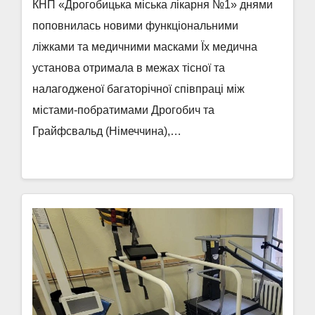
КНП «Дрогобицька міська лікарня №1» днями
поповнилась новими функціональними
ліжками та медичними масками Їх медична
установа отримала в межах тісної та
налагодженої багаторічної співпраці між
містами-побратимами Дрогобич та
Грайфсвальд (Німеччина),…