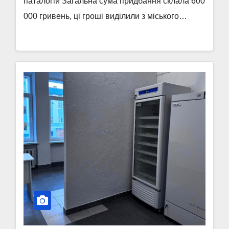
паталогій Загальна сума придбання склала 600
000 гривень, ці гроші виділили з міського…