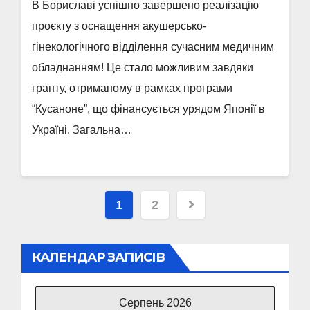
В Бориславі успішно завершено реалізацію
проєкту з оснащення акушерсько-
гінекологічного відділення сучасним медичним
обладнанням! Це стало можливим завдяки
гранту, отриманому в рамках програми
“Кусаноне”, що фінансується урядом Японії в
Україні. Загальна…
Пагінація
1
2
записів
КАЛЕНДАР ЗАПИСІВ
Серпень 2026