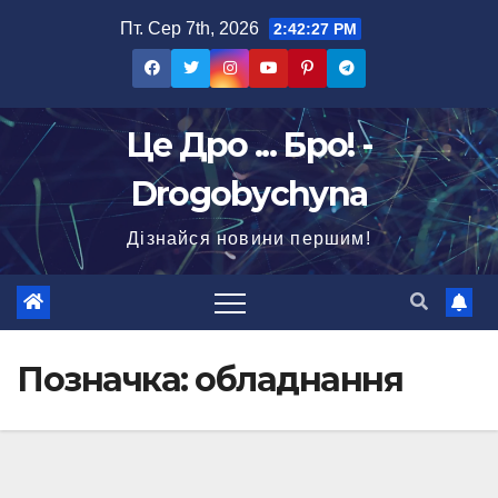
Перейти
Пт. Сер 7th, 2026
2:42:29 PM
до
вмісту
Це Дро ... Бро! -
Drogobychyna
Дізнайся новини першим!
Позначка:
обладнання