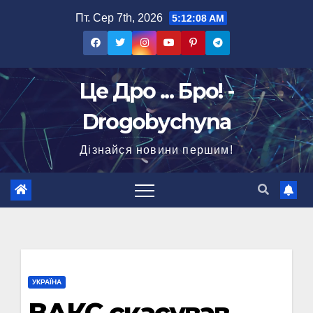
Перейти
Пт. Сер 7th, 2026
5:12:09 AM
до
вмісту
Це Дро ... Бро! -
Drogobychyna
Дізнайся новини першим!
УКРАЇНА
ВАКС скасував