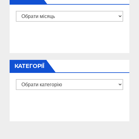
Архіви
КАТЕГОРІЇ
Категорії