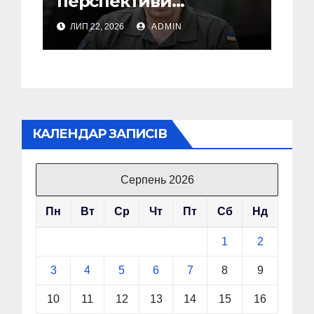
перспективи
Сирського після
ЛИП 22, 2026
ADMIN
звільнення з посади
Головкому ВСУ
КАЛЕНДАР ЗАПИСІВ
Серпень 2026
Пн
Вт
Ср
Чт
Пт
Сб
Нд
1
2
3
4
5
6
7
8
9
10
11
12
13
14
15
16