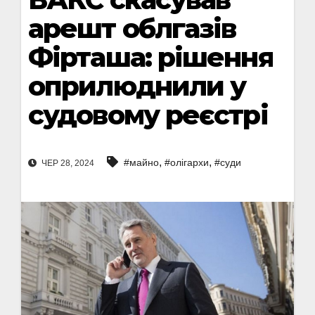
арешт облгазів
Фірташа: рішення
оприлюднили у
судовому реєстрі
,
,
#майно
#олігархи
#суди
ЧЕР 28, 2024