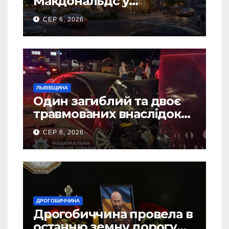
Макдональдс у
Дрогобичі? (Фото)
СЕР 6, 2026
ЛЬВІВЩИНА
Один загиблий та двоє
травмованих внаслідок
ДТП на Самбірщині
СЕР 6, 2026
ДРОГОБИЧЧИНА
Дрогобиччина провела в
останню земну дорогу