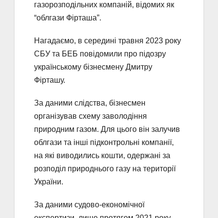
газорозподільних компаній, відомих як
“облгази Фірташа”.
Нагадаємо, в середині травня 2023 року
СБУ та БЕБ повідомили про підозру
українському бізнесмену Дмитру
Фірташу.
За даними слідства, бізнесмен
організував схему заволодіння
природним газом. Для цього він залучив
облгази та інші підконтрольні компанії,
на які виводились кошти, одержані за
розподіл природнього газу на території
України.
За даними судово-економічної
експертизи, лише протягом 2021 року