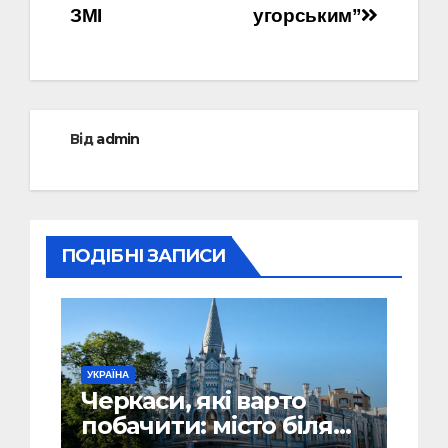
ЗМІ
угорським”
Від
admin
ПОДІБНІ ЗАПИСИ
УКРАЇНА
Черкаси, які варто
побачити: місто біля