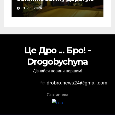
свого Захисника – Олега
СЕР 6, 2026
Торського
Це Дро ... Бро! -
Drogobychyna
Дізнайся новини першим!
📭
drobro.news24@gmail.com
Статистика