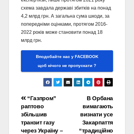
схема завдала державі збитків на понад
4,2 млрд грн. А загальна сума шкоди, за
попередніми оцінками, протягом 2016-
2022 років може становити понад 18
млрд грн.
Вподобайте нас у FACEBOOK
щоб нічого не пропускати ?
Навігація
“Газпром”
В Орбана
раптово
вимагають
записів
збільшив
визнати усе
транзит газу
Закарпаття
через Україну –
“традиційно