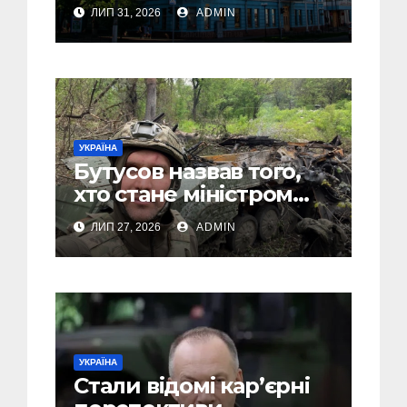
Дніпра, зелені парки
ЛИП 31, 2026
ADMIN
та місця з особливою
атмосферою
УКРАЇНА
Бутусов назвав того,
хто стане міністром
оборони України, і
ЛИП 27, 2026
ADMIN
пояснив, чому інакше
не може бути
УКРАЇНА
Стали відомі кар’єрні